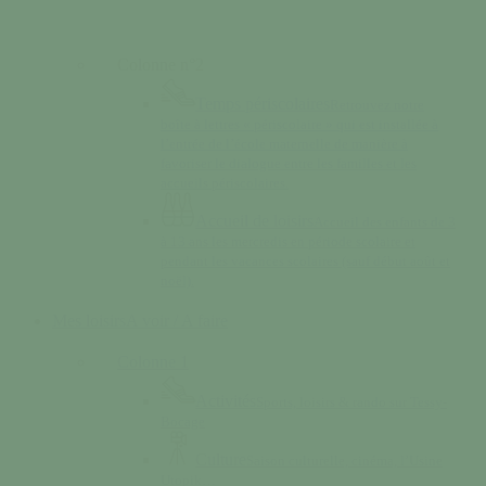
Colonne n°2
Temps périscolaires
Retrouvez notre
boîte à lettres « périscolaire » qui est installée à
l’entrée de l’école maternelle de manière à
favoriser le dialogue entre les familles et les
accueils périscolaires.
Accueil de loisirs
Accueil des enfants de 3
à 13 ans les mercredis en période scolaire et
pendant les vacances scolaires (sauf début août et
noël).
Mes loisirs
A voir / A faire
Colonne 1
Activités
Sports, loisirs & rando sur Tessy-
Bocage
Culture
Saison culturelle, cinéma, l’Usine
Utopik…