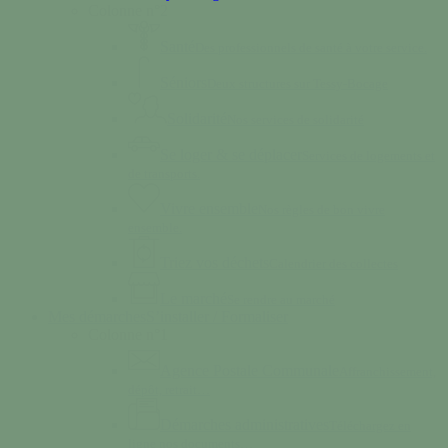
Colonne n°2
Santé
Des professionnels de santé à votre service.
Séniors
Deux structures sur Tessy-Bocage
Solidarité
Nos services de solidarité
Se loger & se déplacer
Services de logements et
de transports.
Vivre ensemble
Nos règles de bon vivre
ensemble.
Triez vos déchets
Calendrier des collectes
Le marché
Se rendre au marché
Mes démarches
S’installer / Formaliser
Colonne n°1
Agence Postale Communale
Affranchissement,
dépôt, retrait…
Démarches administratives
Téléchargez en
ligne nos documents…