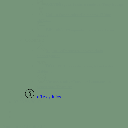
Activités
Sports, loisirs & rando sur Tessy-Bocage
Culture
Saison culturelle, cinéma, l’Usine
Utopik…
Bibliothèque
Empruntez des livres à Tessy-
Bocage
Colonne 2
Séjourner
Découvrez un vaste choix
d’hébergement
Découvrir
Chemin de halage, la Grotte des
Diables…
Vie associative
Consultez l’annuaire des
associations Tessyaises
Le Tessy Infos
02 33 56 30 42
facebook
instagram
Annuaire
02 33 56 30 42