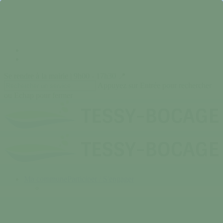
Skip
to
main
content
facebook
instagram
Se rendre à la mairie | 9h00 - 17h30 📍
Appuyez sur Entrée pour rechercher
ou Echap pour fermer
Close
Search
search
Menu
Ma commune
Participer / S'engager