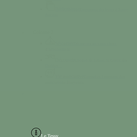
Bibliothèque
Empruntez des livres à Tessy-
Bocage
Colonne 2
Séjourner
Découvrez un vaste choix
d’hébergement
Découvrir
Chemin de halage, la Grotte des
Diables…
Vie associative
Consultez l’annuaire des
associations Tessyaises
Le Tessy