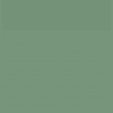
🎗 A l’occasion du 80ème anniversaire de la Libération de Tessy, le 2
août prochain est à noter dans vos agendas !
📌 Une Marche de la Libération, un camp militaire, une cérémonie
commémorative, un vin d’honneur champêtre, un apéro-concert et
d’autres animations viendront remplir cette journée festive.
🧐 En attendant, à partir du 6 juin, des ateliers « Fil rouge »
permettront les préparatifs…Origamis (fabrication des Colombes de
la Libération), Soldats en crochet, Tombola, Escape-game…
🤗 Nous comptons sur vous ! N’hésitez pas à nous contacter pour
plus de précisions. D’autres infos vous seront partagées sur les
réseaux très prochainement. (Facebook, Instagram et Intramuros).
Ensemble pour la Commémoration « Tessy libre » !