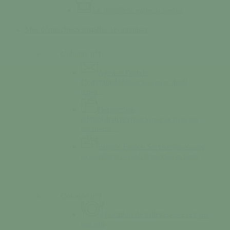
Le marché
Se rendre au marché
Mes démarches
S’installer / Formaliser
Colonne n°1
Agence Postale
Communale
Affranchissement, dépôt,
retrait…
Démarches
administratives
Téléchargez en ligne nos
documents…
Espace France Services
Votre accès
au numérique pour les démarches en ligne.
Colonne n°2
Location de salle
Réservez en ligne
une salle