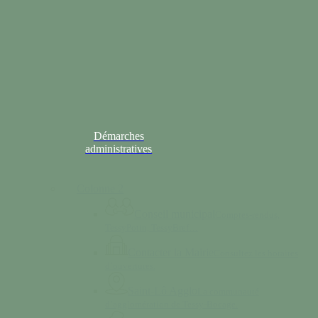
Démarches
administratives
Colonne 2
Conseil municipal
Comptes-rendus,
TessyPotin, TessyBref…
Contacter la Mairie
Consultez les horaires
d’ouvertures.
Saint-Lô Agglo
La communauté
d’agglomération de Tessy-Bocage.