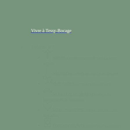
Vivre à Tessy-Bocage
Colonne n°2
Santé
Des professionnels de santé à votre
service.
Séniors
Deux structures sur Tessy-Bocage
Solidarité
Nos services de solidarité
Se loger & se déplacer
Services de
logements et de transports.
Vivre ensemble
Nos règles de bon vivre
ensemble.
Triez vos déchets
Calendrier des collectes