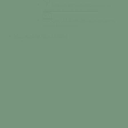
Services municipaux
Découvrez les
équipes aux services de la commune.
Tessy en images
Découvrez des images
uniques de la commune.
Mon quotidien
Vivre / Résider