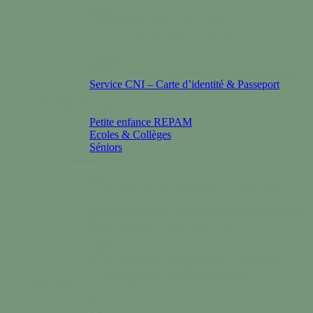
Espace France Services
Votre accès au
numérique pour les démarches en ligne.
Colonne n°2
Location de salle
Réservez en ligne une salle
Service CNI – Carte d’identité & Passeport
Ma famille
Grandir / Vieillir
Colonne n°1
Petite enfance REPAM
Ecoles & Collèges
Séniors
Colonne n°2
Temps périscolaires
Retrouvez notre boîte à
lettres « périscolaire » qui est installée à l’entrée de
l’école maternelle de manière à favoriser le dialogue entre
les familles et les accueils périscolaires.
Accueil de loisirs
Accueil des enfants de 3 à 13
ans les mercredis en période scolaire et pendant les
vacances scolaires (sauf début août et noël).
Mes loisirs
A voir / A faire
Colonne 1