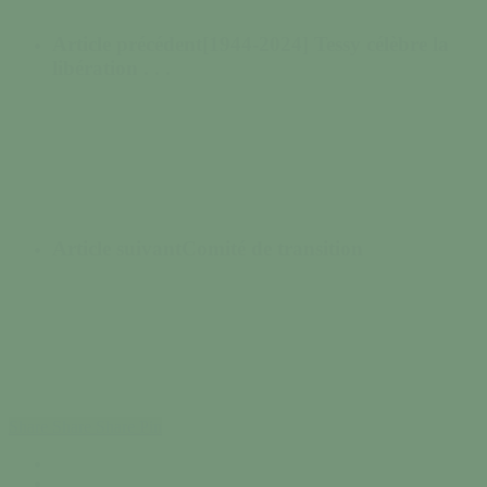
Article précédent
[1944-2024] Tessy célèbre la
libération . . .
Article suivant
Comité de transition
Share
Share
Share
Pin
facebook
instagram