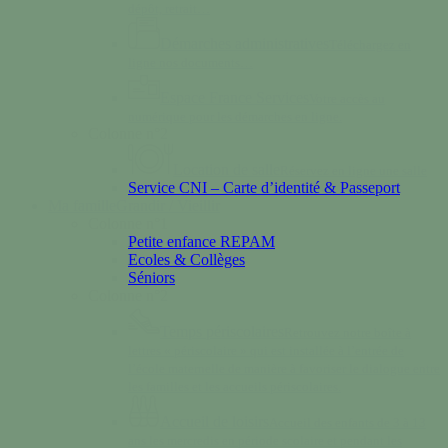
dépôt, retrait…
Démarches administratives
Téléchargez en
ligne nos documents…
Espace France Services
Votre accès au
numérique pour les démarches en ligne.
Colonne n°2
Location de salle
Réservez en ligne une salle
Service CNI – Carte d’identité & Passeport
Ma famille
Grandir / Vieillir
Colonne n°1
Petite enfance REPAM
Ecoles & Collèges
Séniors
Colonne n°2
Temps périscolaires
Retrouvez notre boîte à
lettres « périscolaire » qui est installée à l’entrée de
l’école maternelle de manière à favoriser le dialogue entre
les familles et les accueils périscolaires.
Accueil de loisirs
Accueil des enfants de 3 à 13
ans les mercredis en période scolaire et pendant les