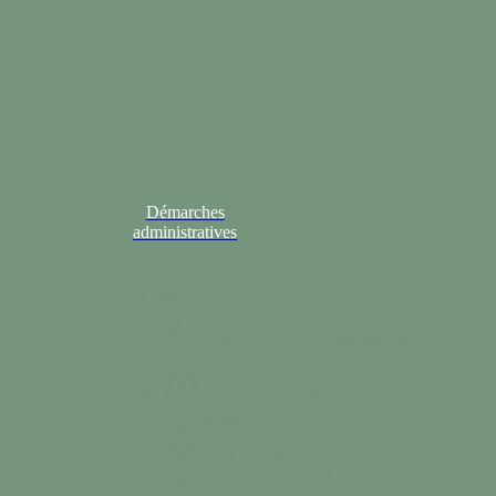
Démarches
administratives
Colonne 2
Conseil municipal
Comptes-rendus,
TessyPotin, TessyBref…
Contacter la Mairie
Consultez les horaires
d’ouvertures.
Saint-Lô Agglo
La communauté
d’agglomération de Tessy-Bocage.