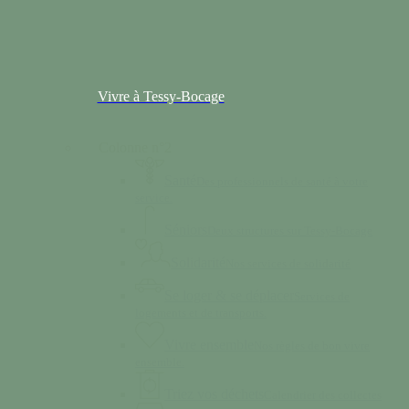
Vivre à Tessy-Bocage
Colonne n°2
Santé
Des professionnels de santé à votre
service.
Séniors
Deux structures sur Tessy-Bocage
Solidarité
Nos services de solidarité
Se loger & se déplacer
Services de
logements et de transports.
Vivre ensemble
Nos règles de bon vivre
ensemble.
Triez vos déchets
Calendrier des collectes