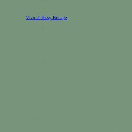
Tessy en images
Découvrez des images uniques
de la commune.
Mon quotidien
Vivre / Résider
Vivre à Tessy-Bocage
Colonne n°2
Santé
Des professionnels de santé à votre service.
Séniors
Deux structures sur Tessy-Bocage
Solidarité
Nos services de solidarité
Se loger & se déplacer
Services de logements et
de transports.
Vivre ensemble
Nos règles de bon vivre
ensemble.
Triez vos déchets
Calendrier des collectes
Le marché
Se rendre au marché
Mes démarches
S’installer / Formaliser
Colonne n°1
Agence Postale Communale
Affranchissement,