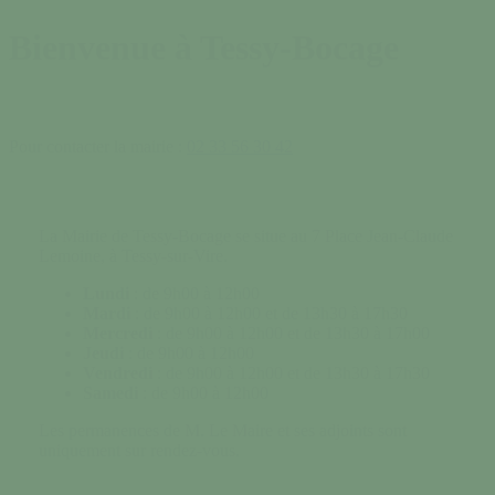
Bienvenue à Tessy-Bocage
Pour contacter la mairie :
02 33 56 30 42
La Mairie de Tessy-Bocage se situe au 7 Place Jean-Claude
Lemoine, à Tessy-sur-Vire.
Lundi
: de 9h00 à 12h00
Mardi
: de 9h00 à 12h00 et de 13h30 à 17h30
Mercredi
: de 9h00 à 12h00 et de 13h30 à 17h00
Jeudi
: de 9h00 à 12h00
Vendredi
: de 9h00 à 12h00 et de 13h30 à 17h30
Samedi
: de 9h00 à 12h00
Les permanences de M. Le Maire et ses adjoints sont
uniquement sur rendez-vous.