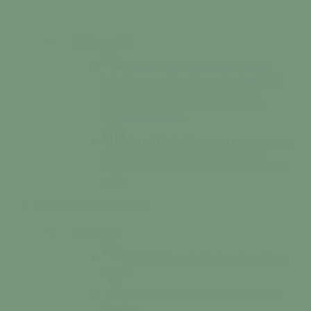
Colonne n°2
Temps périscolaires
Retrouvez notre
boîte à lettres « périscolaire » qui est installée à
l’entrée de l’école maternelle de manière à
favoriser le dialogue entre les familles et les
accueils périscolaires.
Accueil de loisirs
Accueil des enfants de 3
à 13 ans les mercredis en période scolaire et
pendant les vacances scolaires (sauf début août et
noël).
Mes loisirs
A voir / A faire
Colonne 1
Activités
Sports, loisirs & rando sur Tessy-
Bocage
Culture
Saison culturelle, cinéma, l’Usine
Utopik…