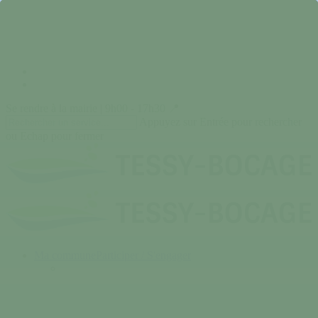
Skip
to
main
content
facebook
instagram
Se rendre à la mairie | 9h00 - 17h30 📍
Appuyez sur Entrée pour rechercher
ou Echap pour fermer
Close
Search
search
Menu
Ma commune
Participer / S'engager