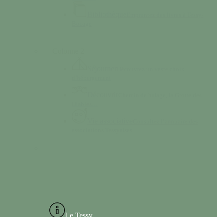
Bibliothèque
Empruntez des livres à Tessy-
Bocage
Colonne 2
Séjourner
Découvrez un vaste choix
d’hébergement
Découvrir
Chemin de halage, la Grotte des
Diables…
Vie associative
Consultez l’annuaire des
associations Tessyaises
Le Tessy