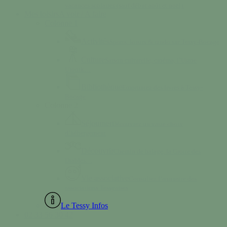
vacances scolaires (sauf début août et noël).
Mes loisirs
A voir / A faire
Colonne 1
Activités
Sports, loisirs & rando sur Tessy-Bocage
Culture
Saison culturelle, cinéma, l’Usine
Utopik…
Bibliothèque
Empruntez des livres à Tessy-
Bocage
Colonne 2
Séjourner
Découvrez un vaste choix
d’hébergement
Découvrir
Chemin de halage, la Grotte des
Diables…
Vie associative
Consultez l’annuaire des
associations Tessyaises
Le Tessy Infos
02 33 56 30 42