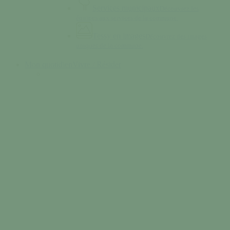
Services municipaux
Découvrez les
équipes aux services de la commune.
Tessy en images
Découvrez des images
uniques de la commune.
Mon quotidien
Vivre / Résider