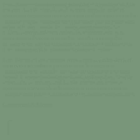
Tessy-Bocage est une
commune tranquille
et accueillante où il fait
bon vivre. La ville offre des services municipaux de qualité et
nombreuses commodités qui peuvent être facilement accessibles. La
commune propose également des opportunités pour les jeunes ainsi
qu’une sélection complète de commerçants et magasins. Les
résidents peuvent également profiter des nombreux espaces de
loisirs, comme les parcs et les jardins, qui offrent de superbes
paysages et des activités amusantes. La commune a également une
riche culture et un riche patrimoine historique à explorer.
Tessy-Bocage est une commune réputée pour sa
qualité de vie
et
ses
services accueillants
qui encouragent le sentiment de
communauté et de solidarité. Les habitants bénéficient d’un large
éventail de services sociaux et médicaux, ainsi que d’un réseau de
soutien et de secours très actif. La ville propose aux jeunes de
nombreuses activités culturelles, sportives et sociales, offrant un
cadre privilégié pour la socialisation et l’épanouissement personnel.
Commerçants & Artisans