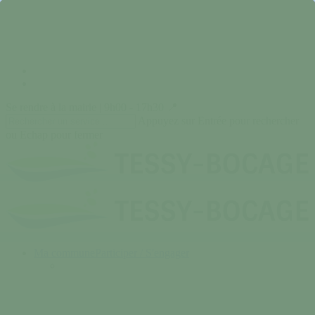
Skip
to
main
content
facebook
instagram
Se rendre à la mairie | 9h00 - 17h30 📍
Appuyez sur Entrée pour rechercher
ou Echap pour fermer
Close
Search
search
Menu
Ma commune
Participer / S'engager