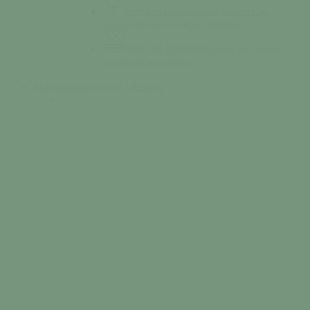
Services municipaux
Découvrez les
équipes aux services de la commune.
Tessy en images
Découvrez des images
uniques de la commune.
Mon quotidien
Vivre / Résider