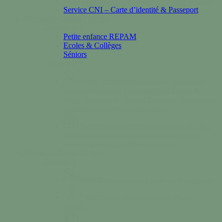
Location de salle
Réservez en ligne une salle
Service CNI – Carte d’identité & Passeport
Ma famille
Grandir / Vieillir
Colonne n°1
Petite enfance REPAM
Ecoles & Collèges
Séniors
Colonne n°2
Temps périscolaires
Retrouvez notre boîte à
lettres « périscolaire » qui est installée à l’entrée de
l’école maternelle de manière à favoriser le dialogue entre
les familles et les accueils périscolaires.
Accueil de loisirs
Accueil des enfants de 3 à 13
ans les mercredis en période scolaire et pendant les
vacances scolaires (sauf début août et noël).
Mes loisirs
A voir / A faire
Colonne 1
Activités
Sports, loisirs & rando sur Tessy-Bocage
Culture
Saison culturelle, cinéma, l’Usine
Utopik…