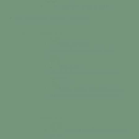
Le marché
Se rendre au marché
Mes démarches
S’installer / Formaliser
Colonne n°1
Agence Postale
Communale
Affranchissement, dépôt,
retrait…
Démarches
administratives
Téléchargez en ligne nos
documents…
Espace France Services
Votre accès
au numérique pour les démarches en ligne.
Colonne n°2
Location de salle
Réservez en ligne
une salle