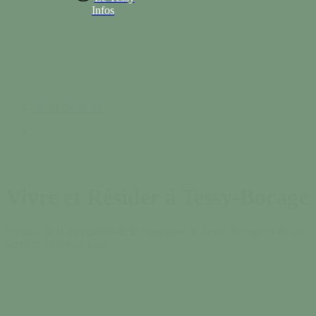
Infos
02 33 56 30 42
search
Vivre et Résider à Tessy-Bocage
Profitez de la tranquillité de la commune de Tessy-Bocage et de ses
services adaptés à tous.