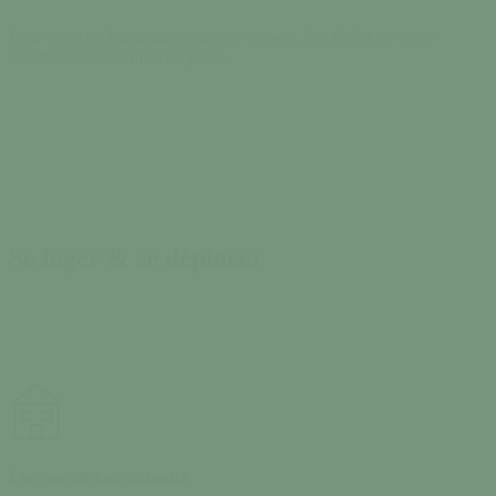
Pour vivre en harmonie et dans le respect, des règles de vivre
ensemble ont été mise au point.
Se loger & se déplacer
Logements communaux