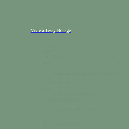
Vivre à Tessy-Bocage
Colonne n°2
Santé
Des professionnels de santé à votre
service.
Séniors
Deux structures sur Tessy-Bocage
Solidarité
Nos services de solidarité
Se loger & se déplacer
Services de
logements et de transports.
Vivre ensemble
Nos règles de bon vivre
ensemble.
Triez vos déchets
Calendrier des collectes