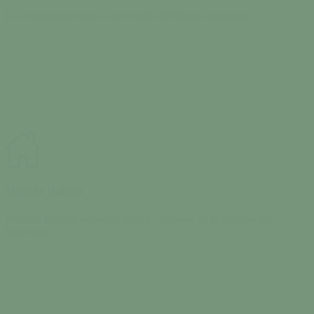
La commune propose à la location différents logements.
Manche Habitat
Manche Habitat intervient dans le domaine de la location de
logements.