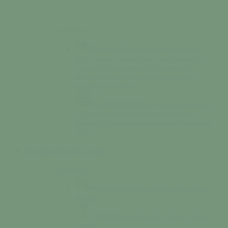
Colonne n°2
Temps périscolaires
Retrouvez notre
boîte à lettres « périscolaire » qui est installée à
l’entrée de l’école maternelle de manière à
favoriser le dialogue entre les familles et les
accueils périscolaires.
Accueil de loisirs
Accueil des enfants de 3
à 13 ans les mercredis en période scolaire et
pendant les vacances scolaires (sauf début août et
noël).
Mes loisirs
A voir / A faire
Colonne 1
Activités
Sports, loisirs & rando sur Tessy-
Bocage
Culture
Saison culturelle, cinéma, l’Usine
Utopik…