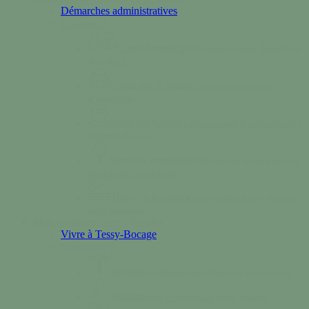
Démarches administratives
Colonne 2
Conseil municipal
Comptes-rendus, TessyPotin,
TessyBref…
Contacter la Mairie
Consultez les horaires
d’ouvertures.
Saint-Lô Agglo
La communauté d’agglomération
de Tessy-Bocage.
Services municipaux
Découvrez les équipes aux
services de la commune.
Tessy en images
Découvrez des images uniques
de la commune.
Mon quotidien
Vivre / Résider
Vivre à Tessy-Bocage
Colonne n°2
Santé
Des professionnels de santé à votre service.
Séniors
Deux structures sur Tessy-Bocage