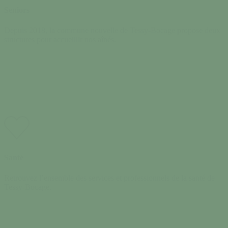
Seniors
Depuis 2018, la commune nouvelle de Tessy-Bocage propose deux
structures pour accueillir nos aînés.
Santé
Retrouvez l’ensemble des services et professionnels de la santé de
Tessy-Bocage.