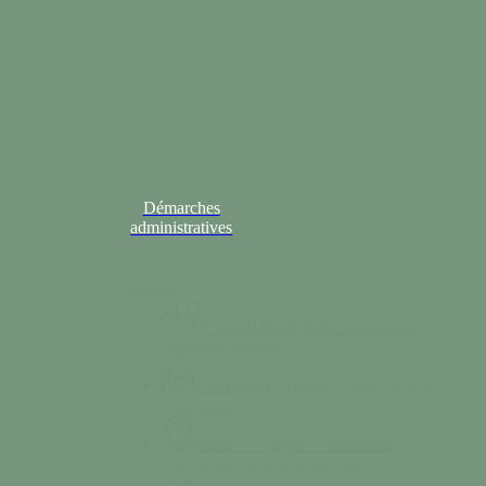
Démarches
administratives
Colonne 2
Conseil municipal
Comptes-rendus,
TessyPotin, TessyBref…
Contacter la Mairie
Consultez les horaires
d’ouvertures.
Saint-Lô Agglo
La communauté
d’agglomération de Tessy-Bocage.