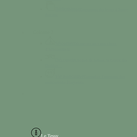
Bibliothèque
Empruntez des livres à Tessy-
Bocage
Colonne 2
Séjourner
Découvrez un vaste choix
d’hébergement
Découvrir
Chemin de halage, la Grotte des
Diables…
Vie associative
Consultez l’annuaire des
associations Tessyaises
Le Tessy