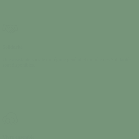
Solidarité
Une assistante sociale du régime général et un pôle des Solidarités
sont disponibles.
Vivre ensemble