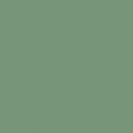
Solidarité
Nos services de solidarité
Se loger & se déplacer
Services de logements et
de transports.
Vivre ensemble
Nos règles de bon vivre
ensemble.
Triez vos déchets
Calendrier des collectes
Le marché
Se rendre au marché
Mes démarches
S’installer / Formaliser
Colonne n°1
Agence Postale Communale
Affranchissement,
dépôt, retrait…
Démarches administratives
Téléchargez en
ligne nos documents…
Espace France Services
Votre accès au
numérique pour les démarches en ligne.
Colonne n°2