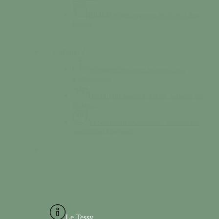
Bibliothèque
Empruntez des livres à Tessy-
Bocage
Colonne 2
Séjourner
Découvrez un vaste choix
d’hébergement
Découvrir
Chemin de halage, la Grotte des
Diables…
Vie associative
Consultez l’annuaire des
associations Tessyaises
Le Tessy