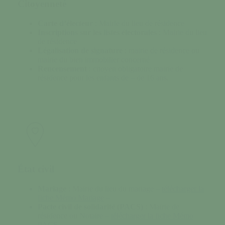
Citoyenneté
Carte d’électeur
: Mairie du lieu de résidence
Inscriptions sur les listes électorales
: Mairie du lieu
de résidence
Légalisation de signature
: mairie de résidence ou
mairie du bien immobilier concerné
Rencensement
: citoyen obligatoire mairie de
résidence pour les enfants de – de 16 ans.
État civil
Mariage
: Mairie du lieu du mariage –
télécharger la
fiche Mémo Mariage
–
Pacte civil de solidarité (PACS)
: Mairie de
résidence ou Notaire –
télécharger la fiche Mémo
PACS
–