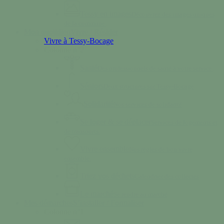
Tessy en images
Découvrez des images uniques
de la commune.
Mon quotidien
Vivre / Résider
Vivre à Tessy-Bocage
Colonne n°2
Santé
Des professionnels de santé à votre service.
Séniors
Deux structures sur Tessy-Bocage
Solidarité
Nos services de solidarité
Se loger & se déplacer
Services de logements et
de transports.
Vivre ensemble
Nos règles de bon vivre
ensemble.
Triez vos déchets
Calendrier des collectes
Le marché
Se rendre au marché
Mes démarches
S’installer / Formaliser
Colonne n°1