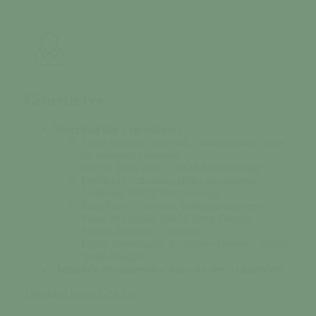
Cimetières
Descriptif des 5 cimetières :
Tessy-Bocage : caveaux, colombarium, jardin
du souvenir, cavurnes
Rue du Deux Août, 50420 Tessy-Bocage
Fervaches : caveaux, jardin du souvenir
Le Bourg, 50420 Tessy-Bocage
Pont-Farcy : caveaux, jardin du souvenir
Place de l’église, 50420 Tessy-Bocage
Pleines-Oeuvres : caveaux
Église Saint-Aubin de Pleines-Oeuvres, 50420
Tessy-Bocage
Demande de concession dans un des 5 cimetières
Consulter le site Gescime