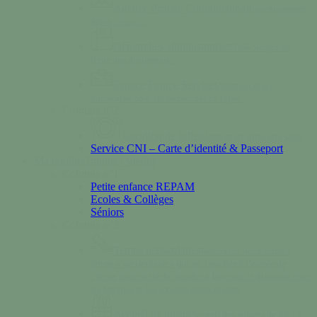
Agence Postale Communale
Affranchissement,
dépôt, retrait…
Démarches administratives
Téléchargez en
ligne nos documents…
Espace France Services
Votre accès au
numérique pour les démarches en ligne.
Colonne n°2
Location de salle
Réservez en ligne une salle
Service CNI – Carte d’identité & Passeport
Ma famille
Grandir / Vieillir
Colonne n°1
Petite enfance REPAM
Ecoles & Collèges
Séniors
Colonne n°2
Temps périscolaires
Retrouvez notre boîte à
lettres « périscolaire » qui est installée à l’entrée de
l’école maternelle de manière à favoriser le dialogue entre
les familles et les accueils périscolaires.
Accueil de loisirs
Accueil des enfants de 3 à 13