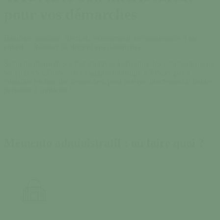
pour vos démarches
Baptême, mariage, élection, recensement, reconnaissance d’un
enfant… Réalisez facilement vos démarches.
Selon les démarches administratives à effectuer, les interlocuteurs ne
sont pas les mêmes… Pour gagner du temps, n’hésitez pas à
consulter les liste des démarches, pour trouver directement la bonne
personne à contacter !
Mémento administratif : où faire quoi ?