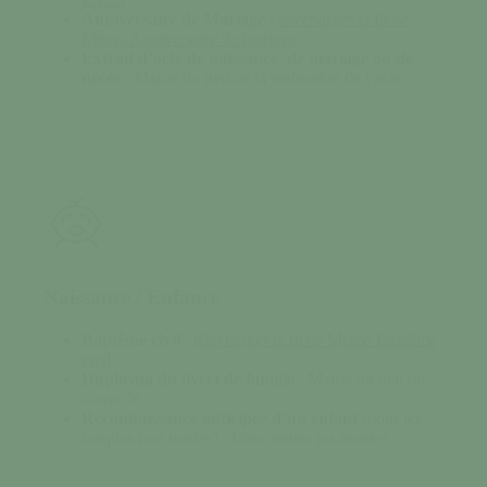
Anniversaire de Mariage
:
télécharger la fiche
Mémo Anniversaire de mariage
Extrait d’acte de naissance
,
de mariage ou de
décès
: Mairie du lieu de la réalisation de l’acte
Naissance / Enfance
Baptême civil
:
télécharger la fiche Mémo Baptême
civil
Duplicata du livret de famille
: Mairie du lieu du
domicile
Reconnaissance anticipée d’un enfant
(pour les
couples non mariés) : Dans toutes les mairies