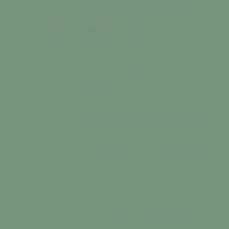
Le marché
Se rendre au marché
Mes démarches
S’installer / Formaliser
Colonne n°1
Agence Postale
Communale
Affranchissement, dépôt,
retrait…
Démarches
administratives
Téléchargez en ligne nos
documents…
Espace France Services
Votre accès
au numérique pour les démarches en ligne.
Colonne n°2
Location de salle
Réservez en ligne
une salle