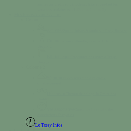
ans les mercredis en période scolaire et pendant les
vacances scolaires (sauf début août et noël).
Mes loisirs
A voir / A faire
Colonne 1
Activités
Sports, loisirs & rando sur Tessy-Bocage
Culture
Saison culturelle, cinéma, l’Usine
Utopik…
Bibliothèque
Empruntez des livres à Tessy-
Bocage
Colonne 2
Séjourner
Découvrez un vaste choix
d’hébergement
Découvrir
Chemin de halage, la Grotte des
Diables…
Vie associative
Consultez l’annuaire des
associations Tessyaises
Le Tessy Infos
02 33 56 30 42