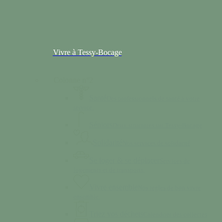
Vivre à Tessy-Bocage
Colonne n°2
Santé
Des professionnels de santé à votre
service.
Séniors
Deux structures sur Tessy-Bocage
Solidarité
Nos services de solidarité
Se loger & se déplacer
Services de
logements et de transports.
Vivre ensemble
Nos règles de bon vivre
ensemble.
Triez vos déchets
Calendrier des collectes