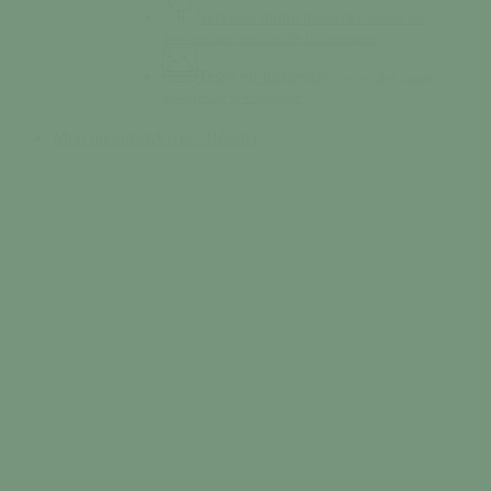
Services municipaux
Découvrez les
équipes aux services de la commune.
Tessy en images
Découvrez des images
uniques de la commune.
Mon quotidien
Vivre / Résider