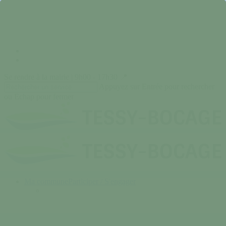
Skip
to
main
content
facebook
instagram
Se rendre à la mairie | 9h00 - 17h30 📍
Appuyez sur Entrée pour rechercher
ou Echap pour fermer
Close
Search
search
Menu
Ma commune
Participer / S'engager