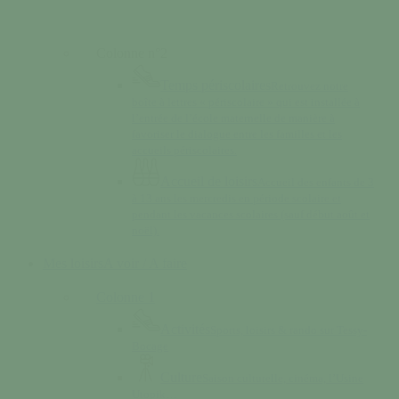
Colonne n°2
Temps périscolaires
Retrouvez notre
boîte à lettres « périscolaire » qui est installée à
l’entrée de l’école maternelle de manière à
favoriser le dialogue entre les familles et les
accueils périscolaires.
Accueil de loisirs
Accueil des enfants de 3
à 13 ans les mercredis en période scolaire et
pendant les vacances scolaires (sauf début août et
noël).
Mes loisirs
A voir / A faire
Colonne 1
Activités
Sports, loisirs & rando sur Tessy-
Bocage
Culture
Saison culturelle, cinéma, l’Usine
Utopik…