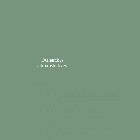
Démarches
administratives
Colonne 2
Conseil municipal
Comptes-rendus,
TessyPotin, TessyBref…
Contacter la Mairie
Consultez les horaires
d’ouvertures.
Saint-Lô Agglo
La communauté
d’agglomération de Tessy-Bocage.