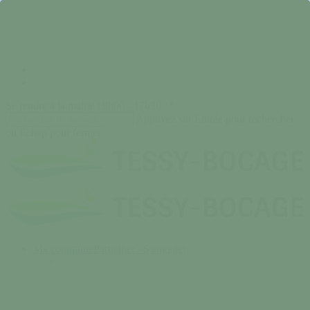
Skip
to
main
content
facebook
instagram
Se rendre à la mairie | 9h00 - 17h30 📍
Appuyez sur Entrée pour rechercher
ou Echap pour fermer
Close
Search
search
Menu
Ma commune
Participer / S'engager