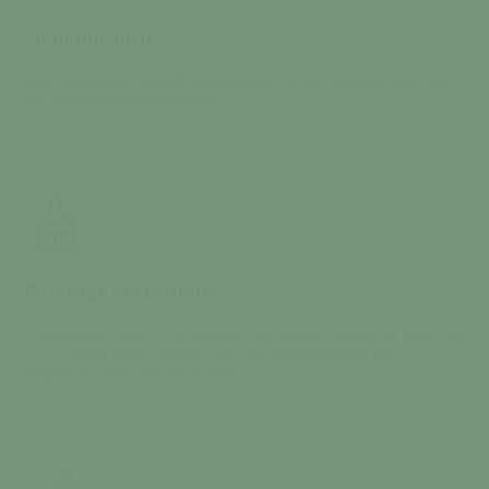
Stationnement
Il est strictement interdit de stationner sur les trottoirs ainsi que
sur les passages pour piétons.
Balayage des trottoirs
Chacun doit veiller à la propreté des trottoirs devant sa porte. En
cas de neige ou de verglas, chacun est responsable des
préjudices subis devant sa porte.