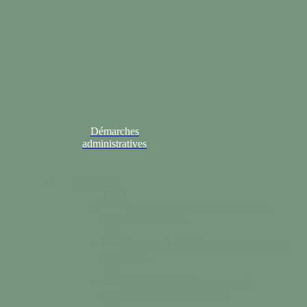
Démarches
administratives
Colonne 2
Conseil municipal
Comptes-rendus,
TessyPotin, TessyBref…
Contacter la Mairie
Consultez les horaires
d’ouvertures.
Saint-Lô Agglo
La communauté
d’agglomération de Tessy-Bocage.