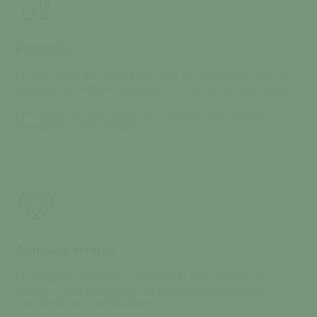
Poubelles
Les sacs poubelles doivent être sortis de préférence le jour du
ramassage des ordures ménagères, ou à défaut la veille au soir.
Les dépôts sauvages auprès des containers sont interdits et
susceptibles d’être verbalisés.
Animaux errants
La divagation d’animaux errants sur la voie publique est
interdite. Leurs propriétaires en sont responsables (risque
d’accidents ou de dégradations).