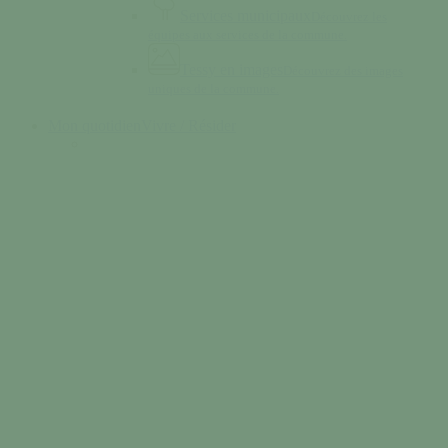
Services municipaux
Découvrez les
équipes aux services de la commune.
Tessy en images
Découvrez des images
uniques de la commune.
Mon quotidien
Vivre / Résider