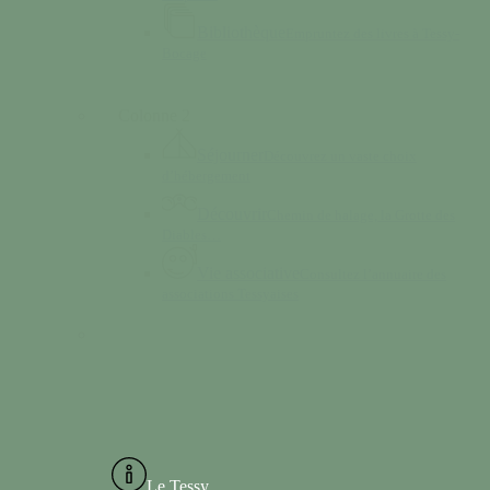
Bibliothèque
Empruntez des livres à Tessy-
Bocage
Colonne 2
Séjourner
Découvrez un vaste choix
d’hébergement
Découvrir
Chemin de halage, la Grotte des
Diables…
Vie associative
Consultez l’annuaire des
associations Tessyaises
Le Tessy