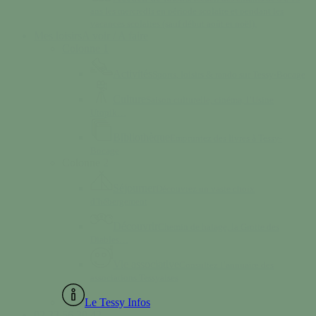
ans les mercredis en période scolaire et pendant les
vacances scolaires (sauf début août et noël).
Mes loisirs
A voir / A faire
Colonne 1
Activités
Sports, loisirs & rando sur Tessy-Bocage
Culture
Saison culturelle, cinéma, l’Usine
Utopik…
Bibliothèque
Empruntez des livres à Tessy-
Bocage
Colonne 2
Séjourner
Découvrez un vaste choix
d’hébergement
Découvrir
Chemin de halage, la Grotte des
Diables…
Vie associative
Consultez l’annuaire des
associations Tessyaises
Le Tessy Infos
02 33 56 30 42