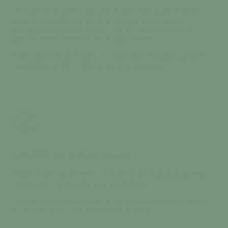
Les haies et les arbres mitoyens doivent être taillés en stricte
limite de propriété afin qu’ils n’entravent pas la bonne
circulation des piétons, des voitures ou encore des engins
agricoles et ne masquent pas la signalisation.
Toute suppression de haies ne pourra être envisagée qu’après
consultation du PLU (Plan Local d’Urbanisme).
Entretien des haies et bocage
Depuis le 1er janvier 2015, les haies d’une exploitation dont
l’agriculteur a le contrôle sont répertoriées.
La destruction et l’arrachage de ces haies sont interdits (arrêté
du 24 avril 2015), sauf autorisation DDTM.