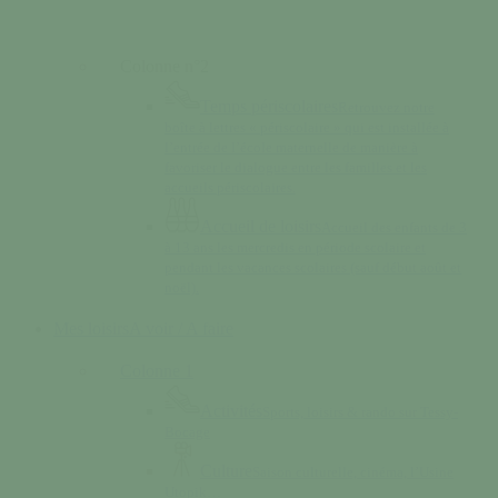
Colonne n°2
Temps périscolaires
Retrouvez notre
boîte à lettres « périscolaire » qui est installée à
l’entrée de l’école maternelle de manière à
favoriser le dialogue entre les familles et les
accueils périscolaires.
Accueil de loisirs
Accueil des enfants de 3
à 13 ans les mercredis en période scolaire et
pendant les vacances scolaires (sauf début août et
noël).
Mes loisirs
A voir / A faire
Colonne 1
Activités
Sports, loisirs & rando sur Tessy-
Bocage
Culture
Saison culturelle, cinéma, l’Usine
Utopik…