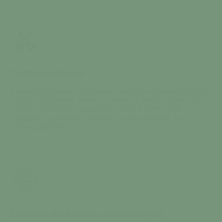
Tonte des pelouses
La tonte des pelouses est autorisée les jours ouvrables de 8h00 à
12h00 et de 14h00 à 20h00, le samedi de 9h00 à 12h00 et de
14h00 à 20h00 et le dimanche de 10h00 à 12h00. Cela
comprend les tondeuses à gazon, les tronçonneuses, les
débroussailleuses…
Entretien des haies et arbres mitoyens