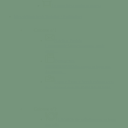
Le marché
Se rendre au marché
Mes démarches
S’installer / Formaliser
Colonne n°1
Agence Postale
Communale
Affranchissement, dépôt,
retrait…
Démarches
administratives
Téléchargez en ligne nos
documents…
Espace France Services
Votre accès
au numérique pour les démarches en ligne.
Colonne n°2
Location de salle
Réservez en ligne
une salle