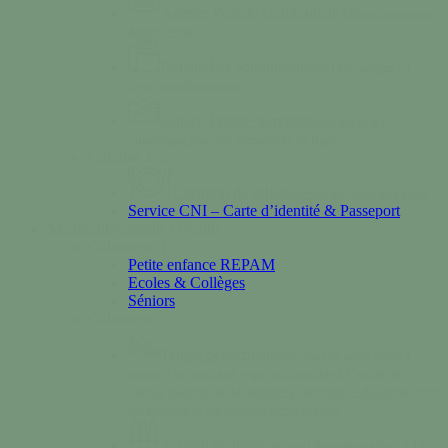
Agence Postale Communale
Affranchissement,
dépôt, retrait…
Démarches administratives
Téléchargez en
ligne nos documents…
Espace France Services
Votre accès au
numérique pour les démarches en ligne.
Colonne n°2
Location de salle
Réservez en ligne une salle
Service CNI – Carte d’identité & Passeport
Ma famille
Grandir / Vieillir
Colonne n°1
Petite enfance REPAM
Ecoles & Collèges
Séniors
Colonne n°2
Temps périscolaires
Retrouvez notre boîte à
lettres « périscolaire » qui est installée à l’entrée de
l’école maternelle de manière à favoriser le dialogue entre
les familles et les accueils périscolaires.
Accueil de loisirs
Accueil des enfants de 3 à 13