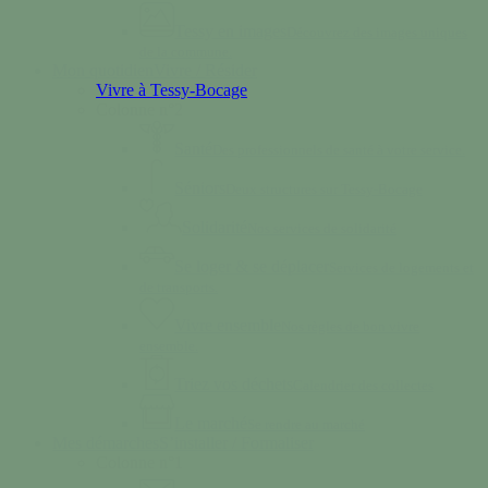
Tessy en images
Découvrez des images uniques
de la commune.
Mon quotidien
Vivre / Résider
Vivre à Tessy-Bocage
Colonne n°2
Santé
Des professionnels de santé à votre service.
Séniors
Deux structures sur Tessy-Bocage
Solidarité
Nos services de solidarité
Se loger & se déplacer
Services de logements et
de transports.
Vivre ensemble
Nos règles de bon vivre
ensemble.
Triez vos déchets
Calendrier des collectes
Le marché
Se rendre au marché
Mes démarches
S’installer / Formaliser
Colonne n°1