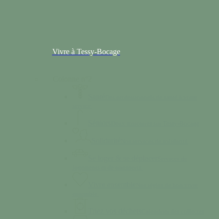
Vivre à Tessy-Bocage
Colonne n°2
Santé
Des professionnels de santé à votre
service.
Séniors
Deux structures sur Tessy-Bocage
Solidarité
Nos services de solidarité
Se loger & se déplacer
Services de
logements et de transports.
Vivre ensemble
Nos règles de bon vivre
ensemble.
Triez vos déchets
Calendrier des collectes