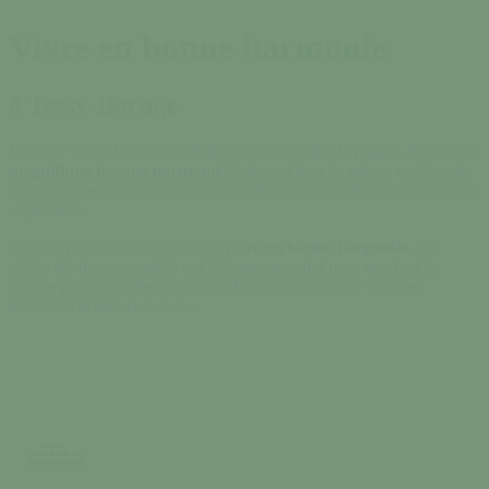
Vivre en bonne harmonie
à Tessy-Bocage
La vie à Tessy-Bocage est belle. Dans un cadre idyllique, dans notre
magnifique bocage normand
, l’air y est bon, la nature verdoyante
et le ciel avec son caractère, tantôt calme et ensoleillé, tantôt bougon
et pluvieux.
Pour respecter tout à chacun et
vivre en bonne harmonie
, des
règles de vivre ensemble ont été mise au point pour que tout le
monde puisse profiter au mieux de notre commune. Vous en
trouverez la liste ci-dessous.