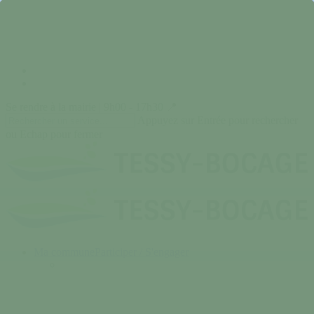
Skip
to
main
content
facebook
instagram
Se rendre à la mairie | 9h00 - 17h30 📍
Appuyez sur Entrée pour rechercher
ou Echap pour fermer
Close
Search
search
Menu
Ma commune
Participer / S'engager