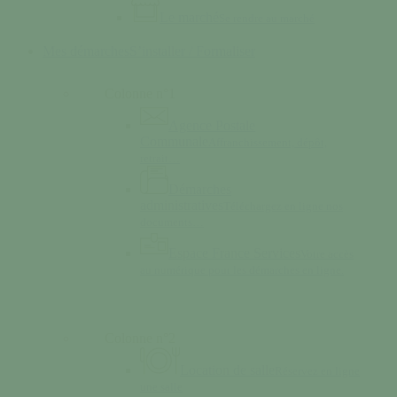
Le marché
Se rendre au marché
Mes démarches
S’installer / Formaliser
Colonne n°1
Agence Postale
Communale
Affranchissement, dépôt,
retrait…
Démarches
administratives
Téléchargez en ligne nos
documents…
Espace France Services
Votre accès
au numérique pour les démarches en ligne.
Colonne n°2
Location de salle
Réservez en ligne
une salle