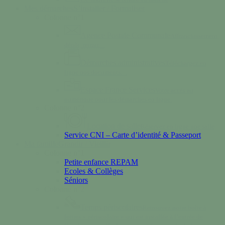
Mes démarches
S’installer / Formaliser
Colonne n°1
Agence Postale Communale
Affranchissement,
dépôt, retrait…
Démarches administratives
Téléchargez en
ligne nos documents…
Espace France Services
Votre accès au
numérique pour les démarches en ligne.
Colonne n°2
Location de salle
Réservez en ligne une salle
Service CNI – Carte d’identité & Passeport
Ma famille
Grandir / Vieillir
Colonne n°1
Petite enfance REPAM
Ecoles & Collèges
Séniors
Colonne n°2
Temps périscolaires
Retrouvez notre boîte à
lettres « périscolaire » qui est installée à l’entrée de