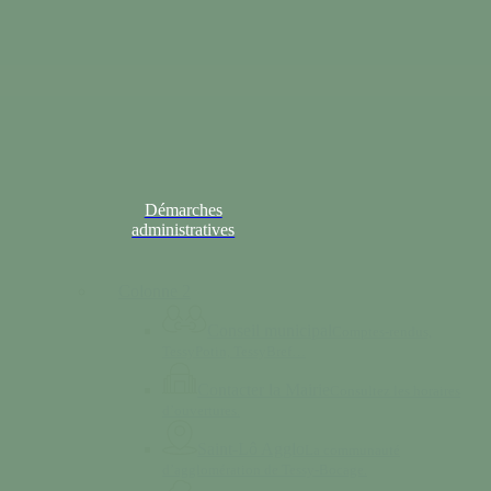
Démarches
administratives
Colonne 2
Conseil municipal
Comptes-rendus,
TessyPotin, TessyBref…
Contacter la Mairie
Consultez les horaires
d’ouvertures.
Saint-Lô Agglo
La communauté
d’agglomération de Tessy-Bocage.