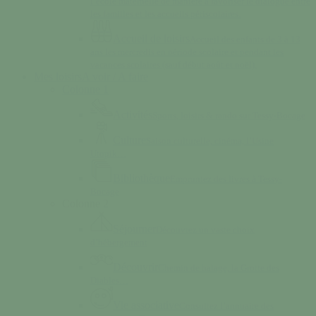
l’école maternelle de manière à favoriser le dialogue entre
les familles et les accueils périscolaires.
Accueil de loisirs
Accueil des enfants de 3 à 13
ans les mercredis en période scolaire et pendant les
vacances scolaires (sauf début août et noël).
Mes loisirs
A voir / A faire
Colonne 1
Activités
Sports, loisirs & rando sur Tessy-Bocage
Culture
Saison culturelle, cinéma, l’Usine
Utopik…
Bibliothèque
Empruntez des livres à Tessy-
Bocage
Colonne 2
Séjourner
Découvrez un vaste choix
d’hébergement
Découvrir
Chemin de halage, la Grotte des
Diables…
Vie associative
Consultez l’annuaire des