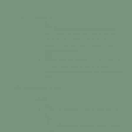
Colonne n°2
Temps périscolaires
Retrouvez notre
boîte à lettres « périscolaire » qui est installée à
l’entrée de l’école maternelle de manière à
favoriser le dialogue entre les familles et les
accueils périscolaires.
Accueil de loisirs
Accueil des enfants de 3
à 13 ans les mercredis en période scolaire et
pendant les vacances scolaires (sauf début août et
noël).
Mes loisirs
A voir / A faire
Colonne 1
Activités
Sports, loisirs & rando sur Tessy-
Bocage
Culture
Saison culturelle, cinéma, l’Usine
Utopik…