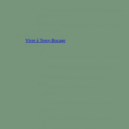
Services municipaux
Découvrez les équipes aux
services de la commune.
Tessy en images
Découvrez des images uniques
de la commune.
Mon quotidien
Vivre / Résider
Vivre à Tessy-Bocage
Colonne n°2
Santé
Des professionnels de santé à votre service.
Séniors
Deux structures sur Tessy-Bocage
Solidarité
Nos services de solidarité
Se loger & se déplacer
Services de logements et
de transports.
Vivre ensemble
Nos règles de bon vivre
ensemble.
Triez vos déchets
Calendrier des collectes
Le marché
Se rendre au marché