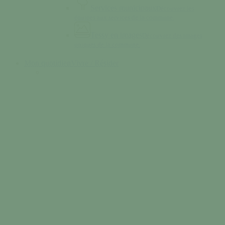
Services municipaux
Découvrez les
équipes aux services de la commune.
Tessy en images
Découvrez des images
uniques de la commune.
Mon quotidien
Vivre / Résider