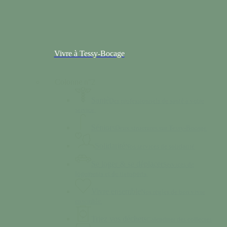
Vivre à Tessy-Bocage
Colonne n°2
Santé
Des professionnels de santé à votre
service.
Séniors
Deux structures sur Tessy-Bocage
Solidarité
Nos services de solidarité
Se loger & se déplacer
Services de
logements et de transports.
Vivre ensemble
Nos règles de bon vivre
ensemble.
Triez vos déchets
Calendrier des collectes