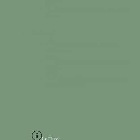
Bibliothèque
Empruntez des livres à Tessy-
Bocage
Colonne 2
Séjourner
Découvrez un vaste choix
d’hébergement
Découvrir
Chemin de halage, la Grotte des
Diables…
Vie associative
Consultez l’annuaire des
associations Tessyaises
Le Tessy