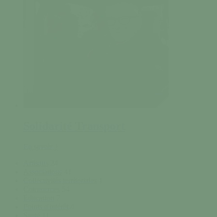
Solidarité Transport
En savoir +
Artisans
24
Associations
41
Collectivités territoriales
1
Commerces
54
Education
7
Points d'intérêt
4
Santé
11