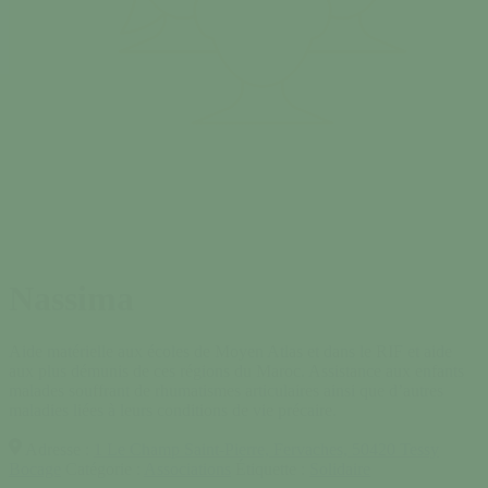
Nassima
Aide matérielle aux écoles de Moyen Atlas et dans le RIF et aide
aux plus démunis de ces régions du Maroc. Assistance aux enfants
malades souffrant de rhumatismes articulaires ainsi que d’autres
maladies liées à leurs conditions de vie précaire.
Adresse :
1 Le Champ Saint-Pierre, Fervaches, 50420 Tessy
Bocage
Catégorie :
Associations
Étiquette :
Solidaire