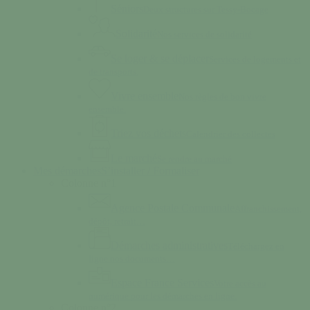
Séniors
Deux structures sur Tessy-Bocage
Solidarité
Nos services de solidarité
Se loger & se déplacer
Services de logements et
de transports.
Vivre ensemble
Nos règles de bon vivre
ensemble.
Triez vos déchets
Calendrier des collectes
Le marché
Se rendre au marché
Mes démarches
S’installer / Formaliser
Colonne n°1
Agence Postale Communale
Affranchissement,
dépôt, retrait…
Démarches administratives
Téléchargez en
ligne nos documents…
Espace France Services
Votre accès au
numérique pour les démarches en ligne.
Colonne n°2