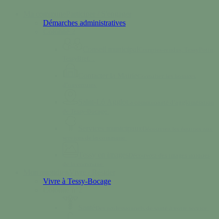
Menu
Ma commune
Participer / S'engager
Démarches administratives
Colonne 2
Conseil municipal
Comptes-rendus, TessyPotin,
TessyBref…
Contacter la Mairie
Consultez les horaires
d’ouvertures.
Saint-Lô Agglo
La communauté d’agglomération
de Tessy-Bocage.
Services municipaux
Découvrez les équipes aux
services de la commune.
Tessy en images
Découvrez des images uniques
de la commune.
Mon quotidien
Vivre / Résider
Vivre à Tessy-Bocage
Colonne n°2
Santé
Des professionnels de santé à votre service.