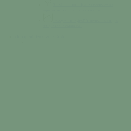
Services municipaux
Découvrez les
équipes aux services de la commune.
Tessy en images
Découvrez des images
uniques de la commune.
Mon quotidien
Vivre / Résider