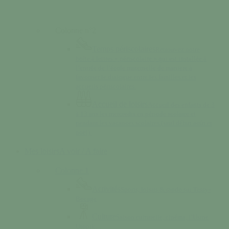
Colonne n°2
Temps périscolaires
Retrouvez notre
boîte à lettres « périscolaire » qui est installée à
l’entrée de l’école maternelle de manière à
favoriser le dialogue entre les familles et les
accueils périscolaires.
Accueil de loisirs
Accueil des enfants de 3
à 13 ans les mercredis en période scolaire et
pendant les vacances scolaires (sauf début août et
noël).
Mes loisirs
A voir / A faire
Colonne 1
Activités
Sports, loisirs & rando sur Tessy-
Bocage
Culture
Saison culturelle, cinéma, l’Usine
Utopik…