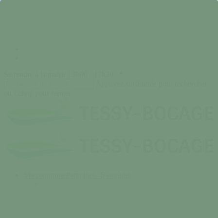
Skip
to
main
content
facebook
instagram
Se rendre à la mairie | 9h00 - 17h30 📍
Appuyez sur Entrée pour rechercher
ou Echap pour fermer
Close
Search
search
Menu
Ma commune
Participer / S'engager