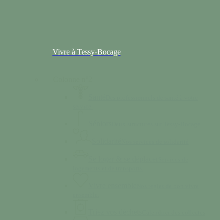
Vivre à Tessy-Bocage
Colonne n°2
Santé
Des professionnels de santé à votre
service.
Séniors
Deux structures sur Tessy-Bocage
Solidarité
Nos services de solidarité
Se loger & se déplacer
Services de
logements et de transports.
Vivre ensemble
Nos règles de bon vivre
ensemble.
Triez vos déchets
Calendrier des collectes