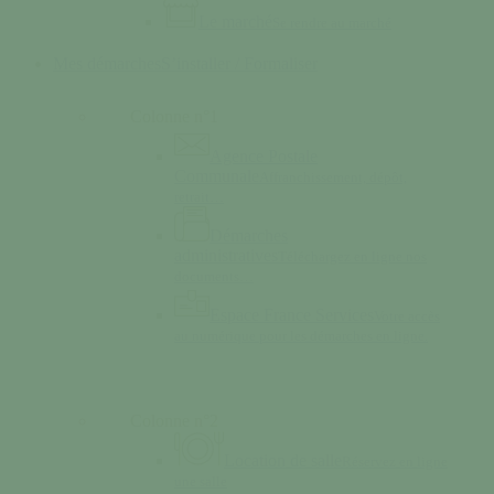
Le marché
Se rendre au marché
Mes démarches
S’installer / Formaliser
Colonne n°1
Agence Postale
Communale
Affranchissement, dépôt,
retrait…
Démarches
administratives
Téléchargez en ligne nos
documents…
Espace France Services
Votre accès
au numérique pour les démarches en ligne.
Colonne n°2
Location de salle
Réservez en ligne
une salle