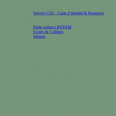
Location de salle
Réservez en ligne une salle
Service CNI – Carte d’identité & Passeport
Ma famille
Grandir / Vieillir
Colonne n°1
Petite enfance REPAM
Ecoles & Collèges
Séniors
Colonne n°2
Temps périscolaires
Retrouvez notre boîte à
lettres « périscolaire » qui est installée à l’entrée de
l’école maternelle de manière à favoriser le dialogue entre
les familles et les accueils périscolaires.
Accueil de loisirs
Accueil des enfants de 3 à 13
ans les mercredis en période scolaire et pendant les
vacances scolaires (sauf début août et noël).
Mes loisirs
A voir / A faire
Colonne 1
Activités
Sports, loisirs & rando sur Tessy-Bocage
Culture
Saison culturelle, cinéma, l’Usine
Utopik…