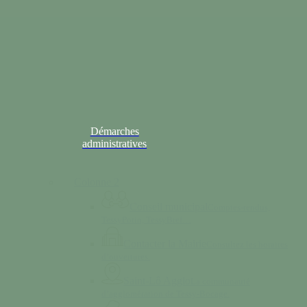
Démarches
administratives
Colonne 2
Conseil municipal
Comptes-rendus,
TessyPotin, TessyBref…
Contacter la Mairie
Consultez les horaires
d’ouvertures.
Saint-Lô Agglo
La communauté
d’agglomération de Tessy-Bocage.