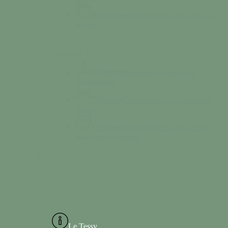
Bibliothèque
Empruntez des livres à Tessy-
Bocage
Colonne 2
Séjourner
Découvrez un vaste choix
d’hébergement
Découvrir
Chemin de halage, la Grotte des
Diables…
Vie associative
Consultez l’annuaire des
associations Tessyaises
Le Tessy