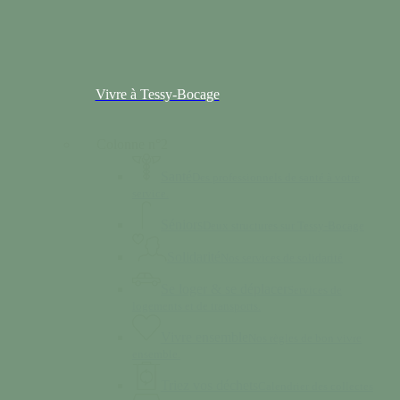
Vivre à Tessy-Bocage
Colonne n°2
Santé
Des professionnels de santé à votre
service.
Séniors
Deux structures sur Tessy-Bocage
Solidarité
Nos services de solidarité
Se loger & se déplacer
Services de
logements et de transports.
Vivre ensemble
Nos règles de bon vivre
ensemble.
Triez vos déchets
Calendrier des collectes