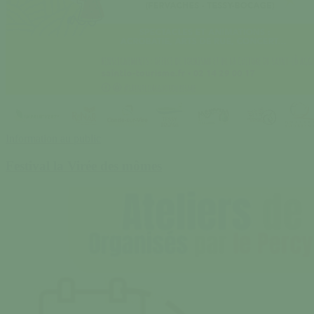
Information au public
Festival la Virée des mômes
Mai
à
vélo
à
Tessy
–
Bocage
–
ateliers,
ouvert