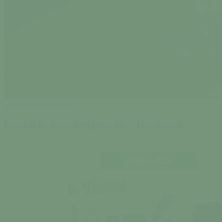
Information au public
Festival de théâtre en plein air – 1ère édition
Festival
la
Virée
des
mômes