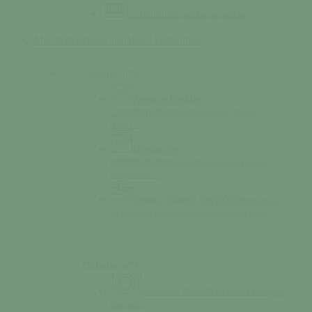
Le marché
Se rendre au marché
Mes démarches
S’installer / Formaliser
Colonne n°1
Agence Postale
Communale
Affranchissement, dépôt,
retrait…
Démarches
administratives
Téléchargez en ligne nos
documents…
Espace France Services
Votre accès
au numérique pour les démarches en ligne.
Colonne n°2
Location de salle
Réservez en ligne
une salle