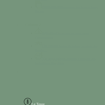
Bibliothèque
Empruntez des livres à Tessy-
Bocage
Colonne 2
Séjourner
Découvrez un vaste choix
d’hébergement
Découvrir
Chemin de halage, la Grotte des
Diables…
Vie associative
Consultez l’annuaire des
associations Tessyaises
Le Tessy