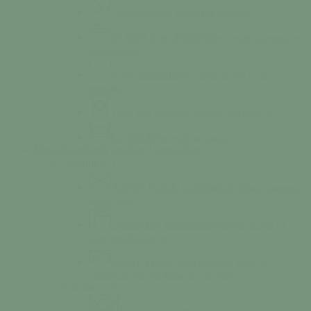
Solidarité
Nos services de solidarité
Se loger & se déplacer
Services de logements et
de transports.
Vivre ensemble
Nos règles de bon vivre
ensemble.
Triez vos déchets
Calendrier des collectes
Le marché
Se rendre au marché
Mes démarches
S’installer / Formaliser
Colonne n°1
Agence Postale Communale
Affranchissement,
dépôt, retrait…
Démarches administratives
Téléchargez en
ligne nos documents…
Espace France Services
Votre accès au
numérique pour les démarches en ligne.
Colonne n°2