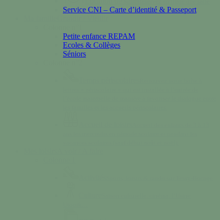
Location de salle
Réservez en ligne une salle
Service CNI – Carte d’identité & Passeport
Ma famille
Grandir / Vieillir
Colonne n°1
Petite enfance REPAM
Ecoles & Collèges
Séniors
Colonne n°2
Temps périscolaires
Retrouvez notre boîte à
lettres « périscolaire » qui est installée à l’entrée de
l’école maternelle de manière à favoriser le dialogue entre
les familles et les accueils périscolaires.
Accueil de loisirs
Accueil des enfants de 3 à 13
ans les mercredis en période scolaire et pendant les
vacances scolaires (sauf début août et noël).
Mes loisirs
A voir / A faire
Colonne 1
Activités
Sports, loisirs & rando sur Tessy-Bocage
Culture
Saison culturelle, cinéma, l’Usine
Utopik…