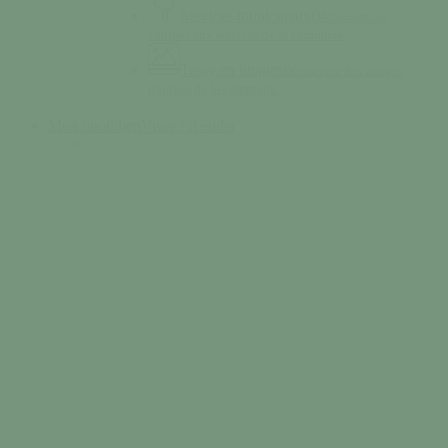
Services municipaux
Découvrez les
équipes aux services de la commune.
Tessy en images
Découvrez des images
uniques de la commune.
Mon quotidien
Vivre / Résider