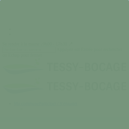
Skip
to
main
content
facebook
instagram
Se rendre à la mairie | 9h00 - 17h30 📍
Appuyez sur Entrée pour rechercher
ou Echap pour fermer
Close
Search
search
Menu
Ma commune
Participer / S'engager