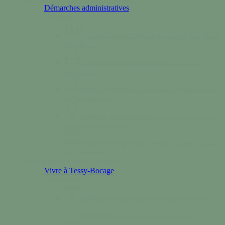
Démarches administratives
Colonne 2
Conseil municipal
Comptes-rendus, TessyPotin,
TessyBref…
Contacter la Mairie
Consultez les horaires
d’ouvertures.
Saint-Lô Agglo
La communauté d’agglomération
de Tessy-Bocage.
Services municipaux
Découvrez les équipes aux
services de la commune.
Tessy en images
Découvrez des images uniques
de la commune.
Mon quotidien
Vivre / Résider
Vivre à Tessy-Bocage
Colonne n°2
Santé
Des professionnels de santé à votre service.
Séniors
Deux structures sur Tessy-Bocage