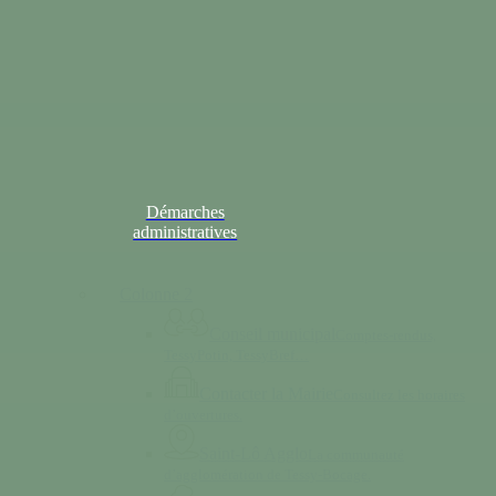
Démarches
administratives
Colonne 2
Conseil municipal
Comptes-rendus,
TessyPotin, TessyBref…
Contacter la Mairie
Consultez les horaires
d’ouvertures.
Saint-Lô Agglo
La communauté
d’agglomération de Tessy-Bocage.