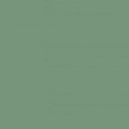
Temps périscolaires
Retrouvez notre boîte à lett
Accueil de loisirs
Accueil des enfants de 3 à 13 
Mes loisirs
A voir / A faire
Colonne 1
Activités
Sports, loisirs & rando sur Tessy-Bocag
Culture
Saison culturelle, cinéma, l’Usine Utop
Bibliothèque
Empruntez des livres à Tessy-Boc
Colonne 2
Séjourner
Découvrez un vaste choix d’hébergem
Découvrir
Chemin de halage, la Grotte des Dia
Vie associative
Consultez l’annuaire des associ