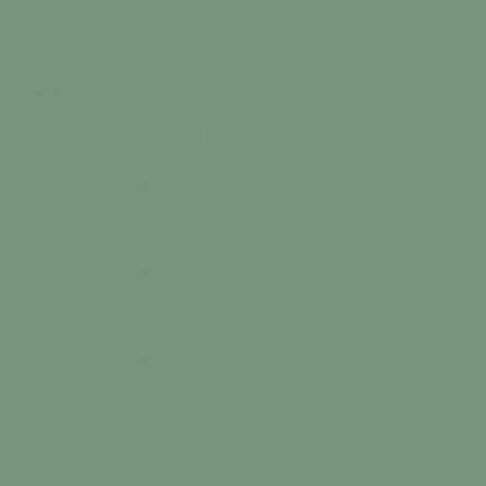
Ma famille
Grandir / Vieillir
Colonne n°1
Colonne n°2