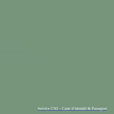
nt, dépôt, retrait…
 ligne nos documents…
rique pour les démarches en ligne.
le
Service CNI – Carte d’identité & Passeport