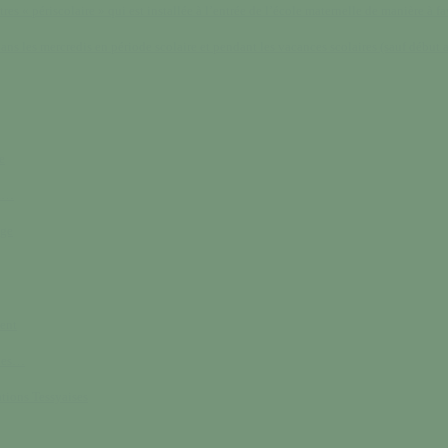
res « périscolaire » qui est installée à l’entrée de l’école maternelle de manière à fav
ans les mercredis en période scolaire et pendant les vacances scolaires (sauf début a
e
ik…
age
ent
bles…
ations Tessyaises