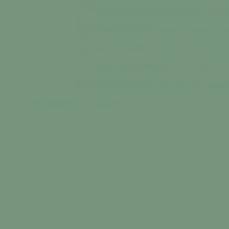
Conseil municipal
Comptes-rendus, TessyPot
Contacter la Mairie
Consultez les horaires d’ou
Saint-Lô Agglo
La communauté d’agglomératio
Services municipaux
Découvrez les équipes au
Tessy en images
Découvrez des images unique
Mon quotidien
Vivre / Résider