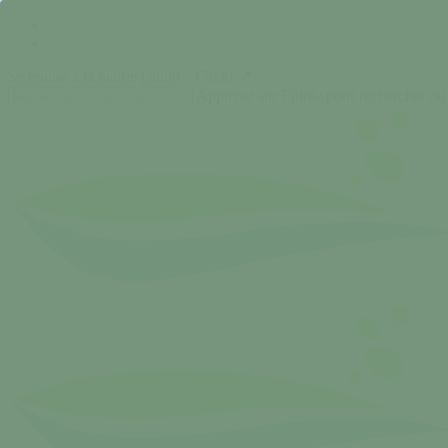
Skip
facebook
to
instagram
main
Se rendre à la mairie | 9h00 - 17h30 📍
content
Appuyez sur Entrée pour rechercher ou
Close
Search