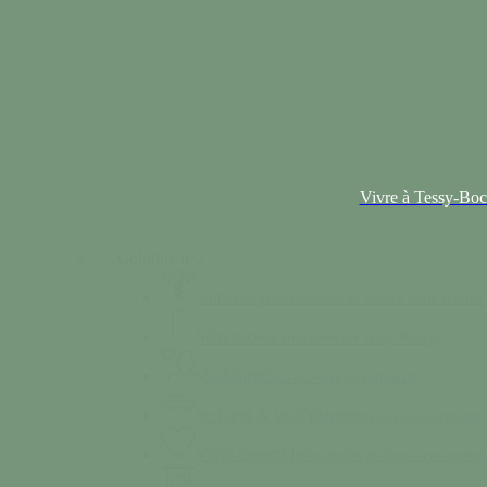
Vivre à Tessy-Bo
Colonne n°2
Santé
Des professionnels de santé à votre service.
Séniors
Deux structures sur Tessy-Bocage
Solidarité
Nos services de solidarité
Se loger & se déplacer
Services de logements e
Vivre ensemble
Nos règles de bon vivre ensemb