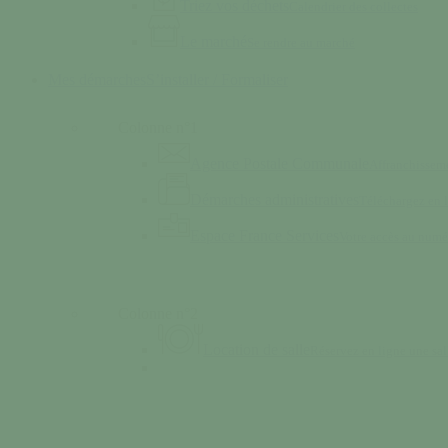
Triez vos déchets
Calendrier des collectes
Le marché
Se rendre au marché
Mes démarches
S’installer / Formaliser
Colonne n°1
Agence Postale Communale
Affranchisseme
Démarches administratives
Téléchargez en
Espace France Services
Votre accès au numé
Colonne n°2
Location de salle
Réservez en ligne une sal