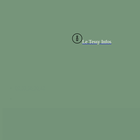
Le Tessy Infos
02 33 56 30 42
search
Festival de théâtre en plein air –
Par
Nathalie Cornu
2 juillet 2026
Information au public
Aucun commentaire