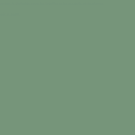
oriser le dialogue entre les familles et les accueils périscolaires.
oût et noël).