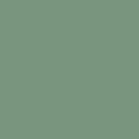
in, TessyBref…
vertures.
n de Tessy-Bocage.
x services de la commune.
s de la commune.