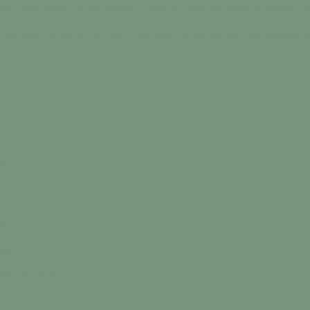
res « périscolaire » qui est installée à l’entrée de l’école maternelle de manière à fav
ans les mercredis en période scolaire et pendant les vacances scolaires (sauf début a
e
ik…
age
ent
bles…
ations Tessyaises