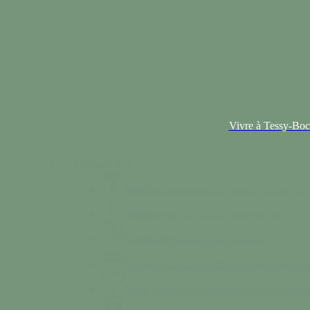
Vivre à Tessy-Bo
Colonne n°2
Santé
Des professionnels de santé à votre service.
Séniors
Deux structures sur Tessy-Bocage
Solidarité
Nos services de solidarité
Se loger & se déplacer
Services de logements e
Vivre ensemble
Nos règles de bon vivre ensemb