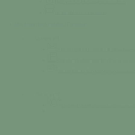
Triez vos déchets
Calendrier des collectes
Le marché
Se rendre au marché
Mes démarches
S’installer / Formaliser
Colonne n°1
Agence Postale Communale
Affranchisseme
Démarches administratives
Téléchargez en
Espace France Services
Votre accès au numé
Colonne n°2
Location de salle
Réservez en ligne une sal