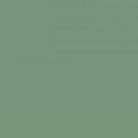
Conseil municipal
Comptes-rendus, TessyPot
Contacter la Mairie
Consultez les horaires d’ou
Saint-Lô Agglo
La communauté d’agglomératio
Services municipaux
Découvrez les équipes au
Tessy en images
Découvrez des images unique
Mon quotidien
Vivre / Résider