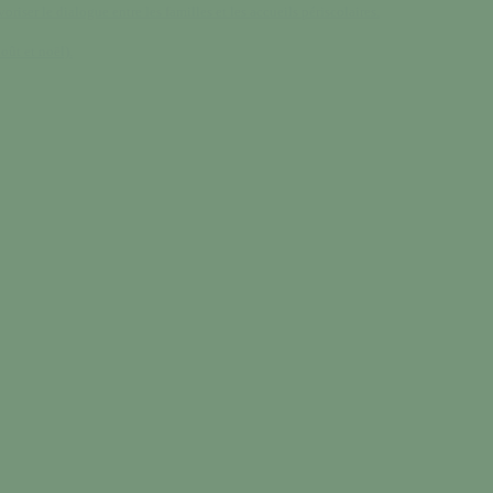
oriser le dialogue entre les familles et les accueils périscolaires.
oût et noël).