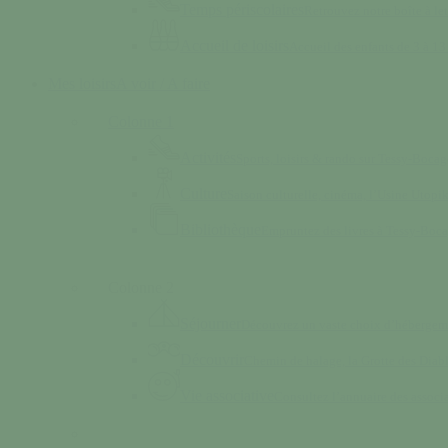
Temps périscolaires
Retrouvez notre boîte à lett
Accueil de loisirs
Accueil des enfants de 3 à 13 
Mes loisirs
A voir / A faire
Colonne 1
Activités
Sports, loisirs & rando sur Tessy-Bocag
Culture
Saison culturelle, cinéma, l’Usine Utop
Bibliothèque
Empruntez des livres à Tessy-Boc
Colonne 2
Séjourner
Découvrez un vaste choix d’hébergem
Découvrir
Chemin de halage, la Grotte des Dia
Vie associative
Consultez l’annuaire des associ