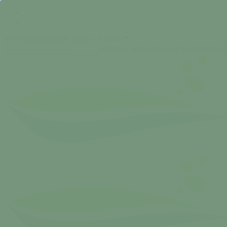
Skip
facebook
to
instagram
main
Se rendre à la mairie | 9h00 - 17h30 📍
content
Appuyez sur Entrée pour rechercher ou
Close
Search