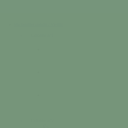
Ma famille
Grandir / Vieillir
Colonne n°1
Colonne n°2