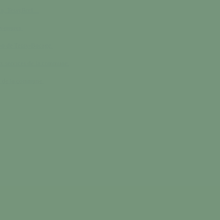
in, TessyBref…
vertures.
n de Tessy-Bocage.
x services de la commune.
s de la commune.