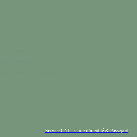
nt, dépôt, retrait…
 ligne nos documents…
rique pour les démarches en ligne.
le
Service CNI – Carte d’identité & Passeport