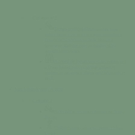
Colonne n°2
Temps périscolaires
Retrouvez notre
boîte à lettres « périscolaire » qui est installée à
l’entrée de l’école maternelle de manière à
favoriser le dialogue entre les familles et les
accueils périscolaires.
Accueil de loisirs
Accueil des enfants de 3
à 13 ans les mercredis en période scolaire et
pendant les vacances scolaires (sauf début août et
noël).
Mes loisirs
A voir / A faire
Colonne 1
Activités
Sports, loisirs & rando sur Tessy-
Bocage
Culture
Saison culturelle, cinéma, l’Usine
Utopik…