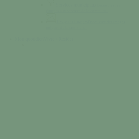
Services municipaux
Découvrez les
équipes aux services de la commune.
Tessy en images
Découvrez des images
uniques de la commune.
Mon quotidien
Vivre / Résider