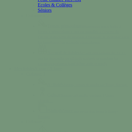
Ecoles & Collèges
Séniors
Colonne n°2
Temps périscolaires
Retrouvez notre boîte à
lettres « périscolaire » qui est installée à l’entrée de
l’école maternelle de manière à favoriser le dialogue entre
les familles et les accueils périscolaires.
Accueil de loisirs
Accueil des enfants de 3 à 13
ans les mercredis en période scolaire et pendant les
vacances scolaires (sauf début août et noël).
Mes loisirs
A voir / A faire
Colonne 1
Activités
Sports, loisirs & rando sur Tessy-Bocage
Culture
Saison culturelle, cinéma, l’Usine
Utopik…
Bibliothèque
Empruntez des livres à Tessy-
Bocage
Colonne 2