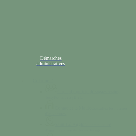
Démarches
administratives
Colonne 2
Conseil municipal
Comptes-rendus,
TessyPotin, TessyBref…
Contacter la Mairie
Consultez les horaires
d’ouvertures.
Saint-Lô Agglo
La communauté
d’agglomération de Tessy-Bocage.