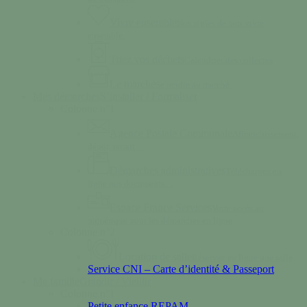
Vivre ensemble
Nos règles de bon vivre
ensemble.
Triez vos déchets
Calendrier des collectes
Le marché
Se rendre au marché
Mes démarches
S’installer / Formaliser
Colonne n°1
Agence Postale Communale
Affranchissement,
dépôt, retrait…
Démarches administratives
Téléchargez en
ligne nos documents…
Espace France Services
Votre accès au
numérique pour les démarches en ligne.
Colonne n°2
Location de salle
Réservez en ligne une salle
Service CNI – Carte d’identité & Passeport
Ma famille
Grandir / Vieillir
Colonne n°1
Petite enfance REPAM