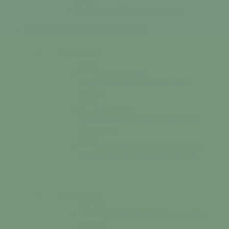
Le marché
Se rendre au marché
Mes démarches
S’installer / Formaliser
Colonne n°1
Agence Postale
Communale
Affranchissement, dépôt,
retrait…
Démarches
administratives
Téléchargez en ligne nos
documents…
Espace France Services
Votre accès
au numérique pour les démarches en ligne.
Colonne n°2
Location de salle
Réservez en ligne
une salle