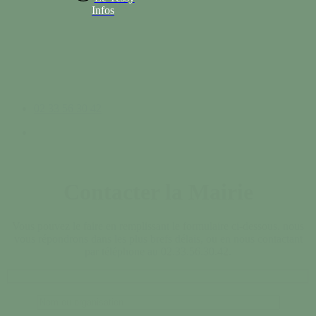
Infos
02 33 56 30 42
search
Contacter la Mairie
Vous pouvez le faire en remplissant le formulaire ci-dessous, nous
vous répondrons dans les plus brefs délais, ou en nous contactant
par téléphone au 02.33.56.30.42.