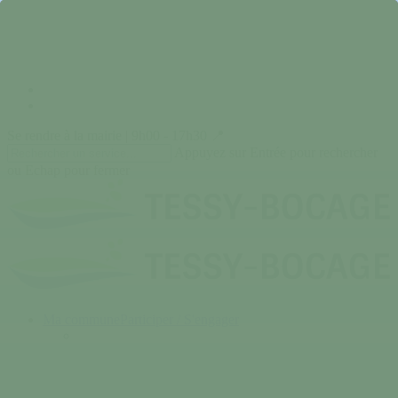
Skip
to
main
content
facebook
instagram
Se rendre à la mairie | 9h00 - 17h30 📍
Appuyez sur Entrée pour rechercher
ou Echap pour fermer
Close
Search
search
Menu
Ma commune
Participer / S'engager