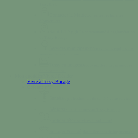
TessyBref…
Contacter la Mairie
Consultez les horaires
d’ouvertures.
Saint-Lô Agglo
La communauté d’agglomération
de Tessy-Bocage.
Services municipaux
Découvrez les équipes aux
services de la commune.
Tessy en images
Découvrez des images uniques
de la commune.
Mon quotidien
Vivre / Résider
Vivre à Tessy-Bocage
Colonne n°2
Santé
Des professionnels de santé à votre service.
Séniors
Deux structures sur Tessy-Bocage
Solidarité
Nos services de solidarité
Se loger & se déplacer
Services de logements et
de transports.