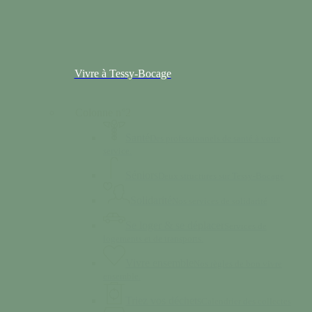
Vivre à Tessy-Bocage
Colonne n°2
Santé
Des professionnels de santé à votre
service.
Séniors
Deux structures sur Tessy-Bocage
Solidarité
Nos services de solidarité
Se loger & se déplacer
Services de
logements et de transports.
Vivre ensemble
Nos règles de bon vivre
ensemble.
Triez vos déchets
Calendrier des collectes