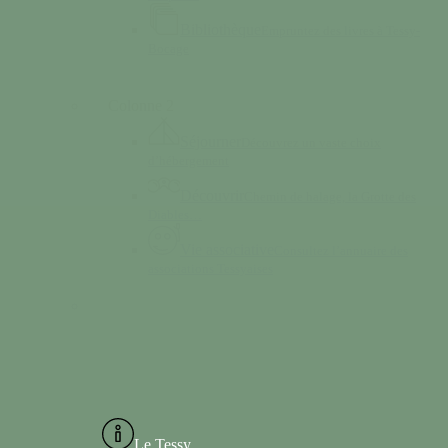
Bibliothèque
Empruntez des livres à Tessy-
Bocage
Colonne 2
Séjourner
Découvrez un vaste choix
d’hébergement
Découvrir
Chemin de halage, la Grotte des
Diables…
Vie associative
Consultez l’annuaire des
associations Tessyaises
Le Tessy