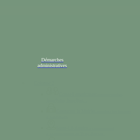
Démarches
administratives
Colonne 2
Conseil municipal
Comptes-rendus,
TessyPotin, TessyBref…
Contacter la Mairie
Consultez les horaires
d’ouvertures.
Saint-Lô Agglo
La communauté
d’agglomération de Tessy-Bocage.