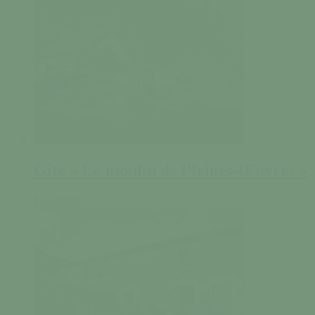
Gite « Le moulin de Pleines-Œuvres »
En savoir +