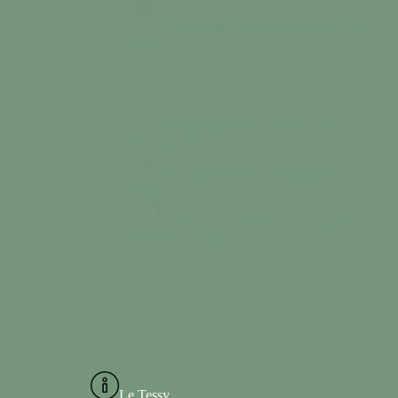
Bibliothèque
Empruntez des livres à Tessy-
Bocage
Colonne 2
Séjourner
Découvrez un vaste choix
d’hébergement
Découvrir
Chemin de halage, la Grotte des
Diables…
Vie associative
Consultez l’annuaire des
associations Tessyaises
Le Tessy