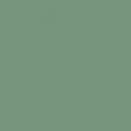
Services municipaux
Découvrez les
équipes aux services de la commune.
Tessy en images
Découvrez des images
uniques de la commune.
Mon quotidien
Vivre / Résider