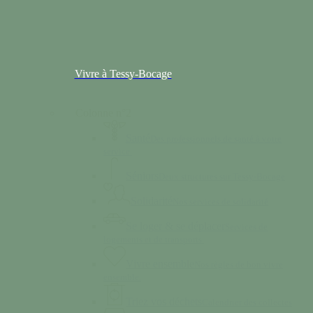
Vivre à Tessy-Bocage
Colonne n°2
Santé
Des professionnels de santé à votre
service.
Séniors
Deux structures sur Tessy-Bocage
Solidarité
Nos services de solidarité
Se loger & se déplacer
Services de
logements et de transports.
Vivre ensemble
Nos règles de bon vivre
ensemble.
Triez vos déchets
Calendrier des collectes