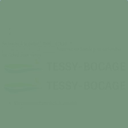
Skip
to
main
content
facebook
instagram
Se rendre à la mairie | 9h00 - 17h30 📍
Appuyez sur Entrée pour rechercher
ou Echap pour fermer
Close
Search
search
Menu
Ma commune
Participer / S'engager