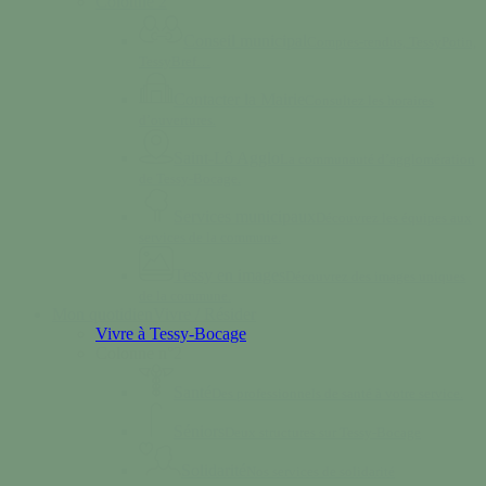
Colonne 2
Conseil municipal
Comptes-rendus, TessyPotin,
TessyBref…
Contacter la Mairie
Consultez les horaires
d’ouvertures.
Saint-Lô Agglo
La communauté d’agglomération
de Tessy-Bocage.
Services municipaux
Découvrez les équipes aux
services de la commune.
Tessy en images
Découvrez des images uniques
de la commune.
Mon quotidien
Vivre / Résider
Vivre à Tessy-Bocage
Colonne n°2
Santé
Des professionnels de santé à votre service.
Séniors
Deux structures sur Tessy-Bocage
Solidarité
Nos services de solidarité