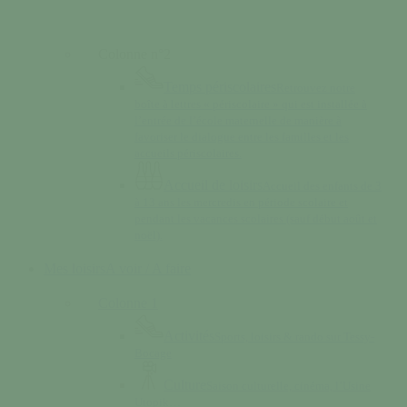
Colonne n°2
Temps périscolaires
Retrouvez notre
boîte à lettres « périscolaire » qui est installée à
l’entrée de l’école maternelle de manière à
favoriser le dialogue entre les familles et les
accueils périscolaires.
Accueil de loisirs
Accueil des enfants de 3
à 13 ans les mercredis en période scolaire et
pendant les vacances scolaires (sauf début août et
noël).
Mes loisirs
A voir / A faire
Colonne 1
Activités
Sports, loisirs & rando sur Tessy-
Bocage
Culture
Saison culturelle, cinéma, l’Usine
Utopik…