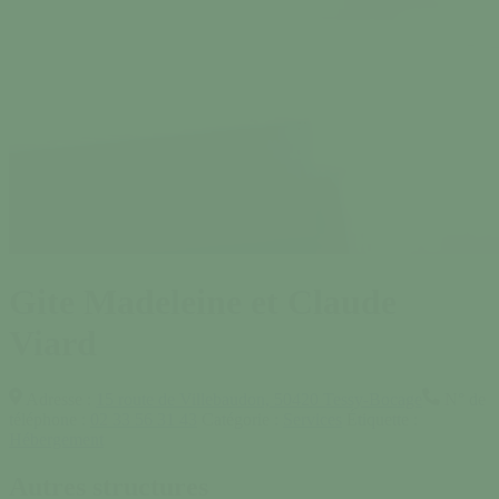
Gite Madeleine et Claude
Viard
Adresse :
15 route de Villebaudon, 50420 Tessy-Bocage
N° de
téléphone :
02 33 56 31 43
Catégorie :
Services
Étiquette :
Hébergement
Autres structures