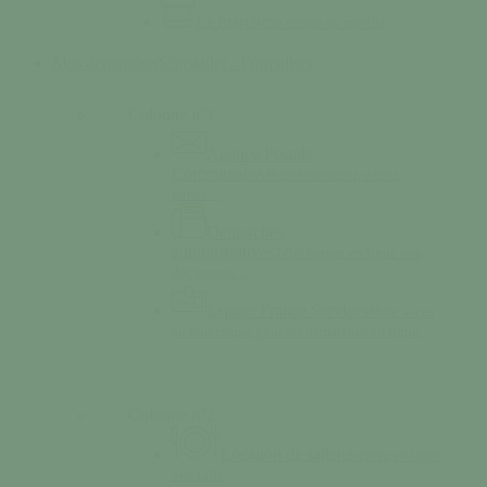
Le marché
Se rendre au marché
Mes démarches
S’installer / Formaliser
Colonne n°1
Agence Postale
Communale
Affranchissement, dépôt,
retrait…
Démarches
administratives
Téléchargez en ligne nos
documents…
Espace France Services
Votre accès
au numérique pour les démarches en ligne.
Colonne n°2
Location de salle
Réservez en ligne
une salle