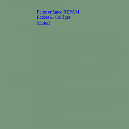
Ma famille
Grandir / Vieillir
Colonne n°1
Petite enfance REPAM
Ecoles & Collèges
Séniors
Colonne n°2
Temps périscolaires
Retrouvez notre boîte à
lettres « périscolaire » qui est installée à l’entrée de
l’école maternelle de manière à favoriser le dialogue entre
les familles et les accueils périscolaires.
Accueil de loisirs
Accueil des enfants de 3 à 13
ans les mercredis en période scolaire et pendant les
vacances scolaires (sauf début août et noël).
Mes loisirs
A voir / A faire
Colonne 1
Activités
Sports, loisirs & rando sur Tessy-Bocage
Culture
Saison culturelle, cinéma, l’Usine
Utopik…
Bibliothèque
Empruntez des livres à Tessy-
Bocage