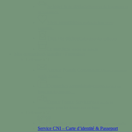
Se loger & se déplacer
Services de logements et
de transports.
Vivre ensemble
Nos règles de bon vivre
ensemble.
Triez vos déchets
Calendrier des collectes
Le marché
Se rendre au marché
Mes démarches
S’installer / Formaliser
Colonne n°1
Agence Postale Communale
Affranchissement,
dépôt, retrait…
Démarches administratives
Téléchargez en
ligne nos documents…
Espace France Services
Votre accès au
numérique pour les démarches en ligne.
Colonne n°2
Location de salle
Réservez en ligne une salle
Service CNI – Carte d’identité & Passeport