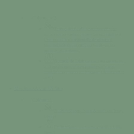
Colonne n°2
Temps périscolaires
Retrouvez notre
boîte à lettres « périscolaire » qui est installée à
l’entrée de l’école maternelle de manière à
favoriser le dialogue entre les familles et les
accueils périscolaires.
Accueil de loisirs
Accueil des enfants de 3
à 13 ans les mercredis en période scolaire et
pendant les vacances scolaires (sauf début août et
noël).
Mes loisirs
A voir / A faire
Colonne 1
Activités
Sports, loisirs & rando sur Tessy-
Bocage
Culture
Saison culturelle, cinéma, l’Usine
Utopik…