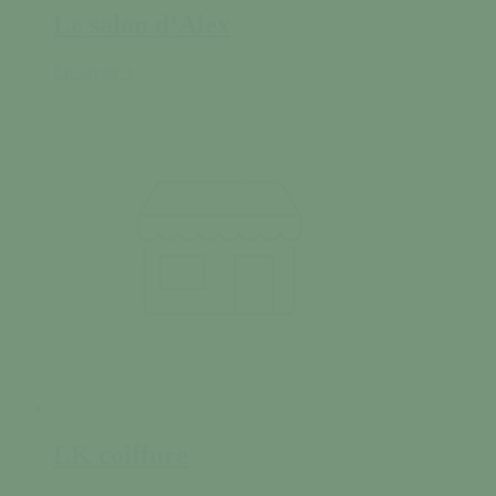
Le salon d’Alex
En savoir +
LK coiffure