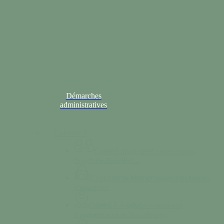
Démarches
administratives
Colonne 2
Conseil municipal
Comptes-rendus,
TessyPotin, TessyBref…
Contacter la Mairie
Consultez les horaires
d’ouvertures.
Saint-Lô Agglo
La communauté
d’agglomération de Tessy-Bocage.