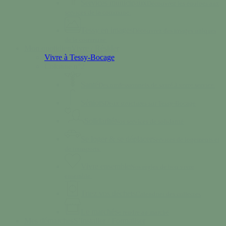
Services municipaux
Découvrez les équipes aux
services de la commune.
Tessy en images
Découvrez des images uniques
de la commune.
Mon quotidien
Vivre / Résider
Vivre à Tessy-Bocage
Colonne n°2
Santé
Des professionnels de santé à votre service.
Séniors
Deux structures sur Tessy-Bocage
Solidarité
Nos services de solidarité
Se loger & se déplacer
Services de logements et
de transports.
Vivre ensemble
Nos règles de bon vivre
ensemble.
Triez vos déchets
Calendrier des collectes
Le marché
Se rendre au marché
Mes démarches
S’installer / Formaliser