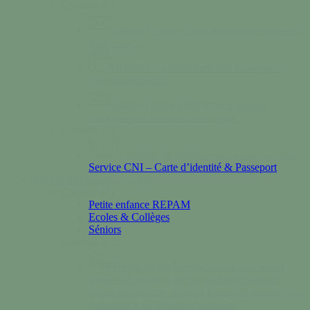
Colonne n°1
Agence Postale Communale
Affranchissement,
dépôt, retrait…
Démarches administratives
Téléchargez en
ligne nos documents…
Espace France Services
Votre accès au
numérique pour les démarches en ligne.
Colonne n°2
Location de salle
Réservez en ligne une salle
Service CNI – Carte d’identité & Passeport
Ma famille
Grandir / Vieillir
Colonne n°1
Petite enfance REPAM
Ecoles & Collèges
Séniors
Colonne n°2
Temps périscolaires
Retrouvez notre boîte à
lettres « périscolaire » qui est installée à l’entrée de
l’école maternelle de manière à favoriser le dialogue entre
les familles et les accueils périscolaires.