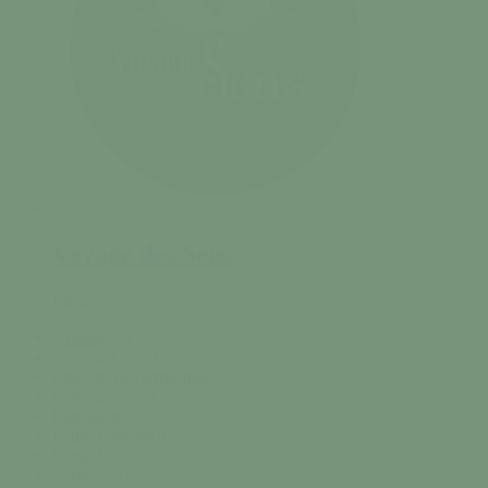
Voyage des Sens
En savoir +
Artisans
24
Associations
41
Collectivités territoriales
1
Commerces
54
Education
7
Points d'intérêt
4
Santé
11
Services
47