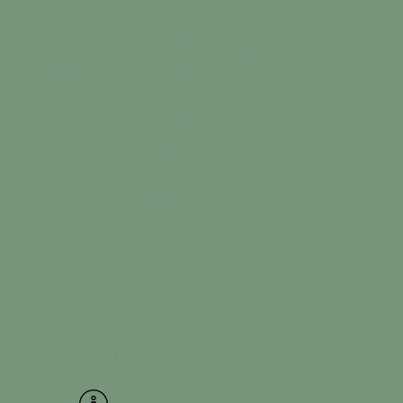
Accueil de loisirs
Accueil des enfants de 3 à 13
ans les mercredis en période scolaire et pendant les
vacances scolaires (sauf début août et noël).
Mes loisirs
A voir / A faire
Colonne 1
Activités
Sports, loisirs & rando sur Tessy-Bocage
Culture
Saison culturelle, cinéma, l’Usine
Utopik…
Bibliothèque
Empruntez des livres à Tessy-
Bocage
Colonne 2
Séjourner
Découvrez un vaste choix
d’hébergement
Découvrir
Chemin de halage, la Grotte des
Diables…
Vie associative
Consultez l’annuaire des
associations Tessyaises