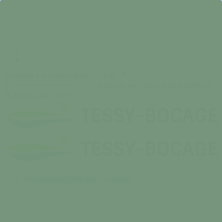
Skip
to
main
content
facebook
instagram
Se rendre à la mairie | 9h00 - 17h30 📍
Appuyez sur Entrée pour rechercher
ou Echap pour fermer
Close
Search
search
Menu
Ma commune
Participer / S'engager