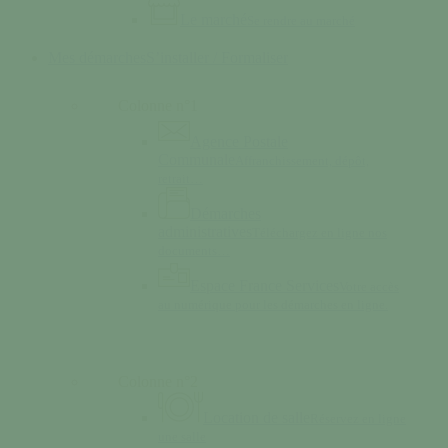
Le marché
Se rendre au marché
Mes démarches
S’installer / Formaliser
Colonne n°1
Agence Postale
Communale
Affranchissement, dépôt,
retrait…
Démarches
administratives
Téléchargez en ligne nos
documents…
Espace France Services
Votre accès
au numérique pour les démarches en ligne.
Colonne n°2
Location de salle
Réservez en ligne
une salle