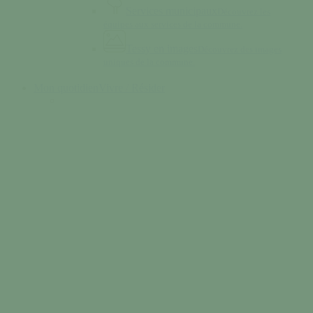
Services municipaux
Découvrez les
équipes aux services de la commune.
Tessy en images
Découvrez des images
uniques de la commune.
Mon quotidien
Vivre / Résider