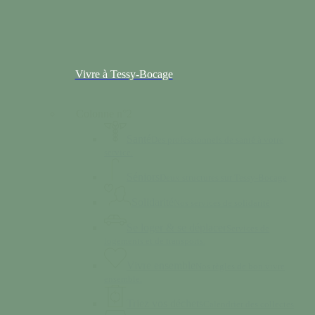
Vivre à Tessy-Bocage
Colonne n°2
Santé
Des professionnels de santé à votre
service.
Séniors
Deux structures sur Tessy-Bocage
Solidarité
Nos services de solidarité
Se loger & se déplacer
Services de
logements et de transports.
Vivre ensemble
Nos règles de bon vivre
ensemble.
Triez vos déchets
Calendrier des collectes