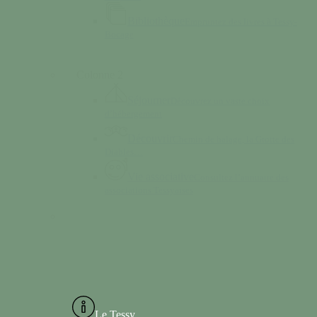
Bibliothèque
Empruntez des livres à Tessy-
Bocage
Colonne 2
Séjourner
Découvrez un vaste choix
d’hébergement
Découvrir
Chemin de halage, la Grotte des
Diables…
Vie associative
Consultez l’annuaire des
associations Tessyaises
Le Tessy