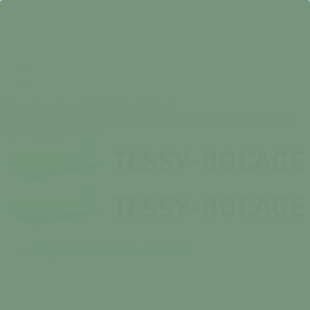
Skip
to
main
content
facebook
instagram
Se rendre à la mairie | 9h00 - 17h30 📍
Appuyez sur Entrée pour rechercher
ou Echap pour fermer
Close
Search
search
Menu
Ma commune
Participer / S'engager