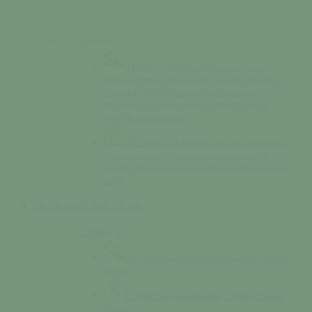
Colonne n°2
Temps périscolaires
Retrouvez notre
boîte à lettres « périscolaire » qui est installée à
l’entrée de l’école maternelle de manière à
favoriser le dialogue entre les familles et les
accueils périscolaires.
Accueil de loisirs
Accueil des enfants de 3
à 13 ans les mercredis en période scolaire et
pendant les vacances scolaires (sauf début août et
noël).
Mes loisirs
A voir / A faire
Colonne 1
Activités
Sports, loisirs & rando sur Tessy-
Bocage
Culture
Saison culturelle, cinéma, l’Usine
Utopik…