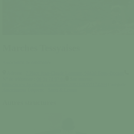
Marches Tessyaises
Association de randonnée
Adresse :
7 Place Jean-Claude Lemoine, 50420 Tessy-Bocage
N° de téléphone :
06 31 74 97 81
Site internet :
https://www.facebook.com/groups/2082326355174203
Catégorie :
Associations
Étiquette :
Sport & Loisirs
Autres structures