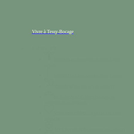
Vivre à Tessy-Bocage
Colonne n°2
Santé
Des professionnels de santé à votre
service.
Séniors
Deux structures sur Tessy-Bocage
Solidarité
Nos services de solidarité
Se loger & se déplacer
Services de
logements et de transports.
Vivre ensemble
Nos règles de bon vivre
ensemble.
Triez vos déchets
Calendrier des collectes