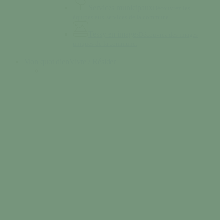
Services municipaux
Découvrez les
équipes aux services de la commune.
Tessy en images
Découvrez des images
uniques de la commune.
Mon quotidien
Vivre / Résider