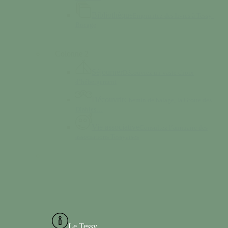
Bibliothèque
Empruntez des livres à Tessy-
Bocage
Colonne 2
Séjourner
Découvrez un vaste choix
d’hébergement
Découvrir
Chemin de halage, la Grotte des
Diables…
Vie associative
Consultez l’annuaire des
associations Tessyaises
Le Tessy