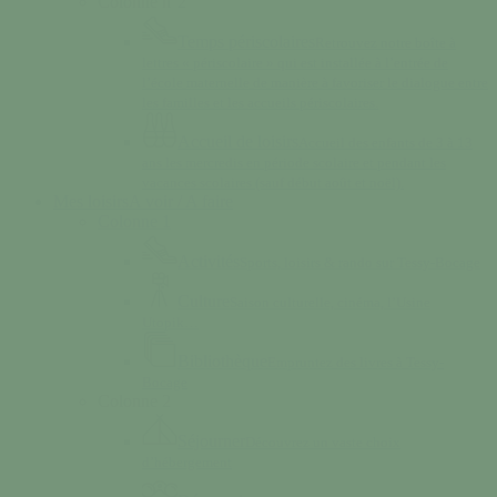
Colonne n°2
Temps périscolaires
Retrouvez notre boîte à
lettres « périscolaire » qui est installée à l’entrée de
l’école maternelle de manière à favoriser le dialogue entre
les familles et les accueils périscolaires.
Accueil de loisirs
Accueil des enfants de 3 à 13
ans les mercredis en période scolaire et pendant les
vacances scolaires (sauf début août et noël).
Mes loisirs
A voir / A faire
Colonne 1
Activités
Sports, loisirs & rando sur Tessy-Bocage
Culture
Saison culturelle, cinéma, l’Usine
Utopik…
Bibliothèque
Empruntez des livres à Tessy-
Bocage
Colonne 2
Séjourner
Découvrez un vaste choix
d’hébergement