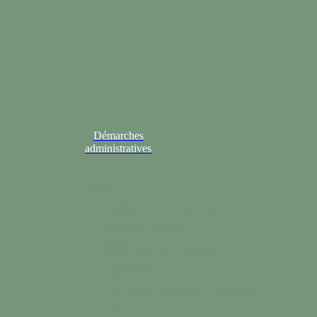
Démarches
administratives
Colonne 2
Conseil municipal
Comptes-rendus,
TessyPotin, TessyBref…
Contacter la Mairie
Consultez les horaires
d’ouvertures.
Saint-Lô Agglo
La communauté
d’agglomération de Tessy-Bocage.