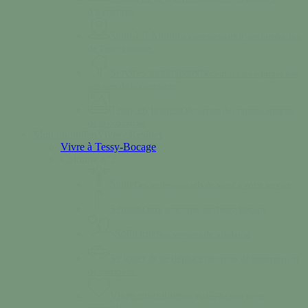
d’ouvertures.
Saint-Lô Agglo
La communauté d’agglomération
de Tessy-Bocage.
Services municipaux
Découvrez les équipes aux
services de la commune.
Tessy en images
Découvrez des images uniques
de la commune.
Mon quotidien
Vivre / Résider
Vivre à Tessy-Bocage
Colonne n°2
Santé
Des professionnels de santé à votre service.
Séniors
Deux structures sur Tessy-Bocage
Solidarité
Nos services de solidarité
Se loger & se déplacer
Services de logements et
de transports.
Vivre ensemble
Nos règles de bon vivre