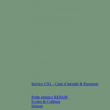
ensemble.
Triez vos déchets
Calendrier des collectes
Le marché
Se rendre au marché
Mes démarches
S’installer / Formaliser
Colonne n°1
Agence Postale Communale
Affranchissement,
dépôt, retrait…
Démarches administratives
Téléchargez en
ligne nos documents…
Espace France Services
Votre accès au
numérique pour les démarches en ligne.
Colonne n°2
Location de salle
Réservez en ligne une salle
Service CNI – Carte d’identité & Passeport
Ma famille
Grandir / Vieillir
Colonne n°1
Petite enfance REPAM
Ecoles & Collèges
Séniors