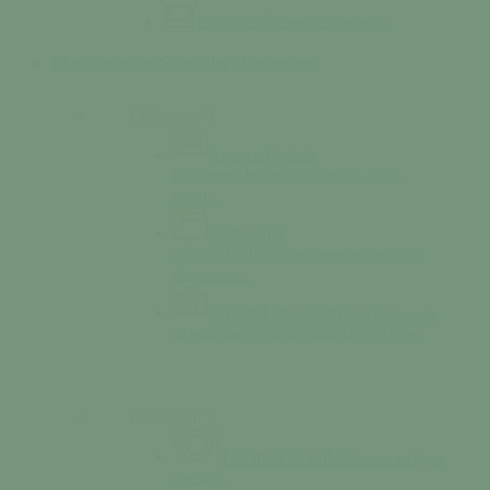
Le marché
Se rendre au marché
Mes démarches
S’installer / Formaliser
Colonne n°1
Agence Postale
Communale
Affranchissement, dépôt,
retrait…
Démarches
administratives
Téléchargez en ligne nos
documents…
Espace France Services
Votre accès
au numérique pour les démarches en ligne.
Colonne n°2
Location de salle
Réservez en ligne
une salle