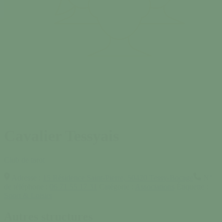
Cavalier Tessyais
Club de tarot
Adresse :
15 Résidence Saint-Pierre, 50420 Tessy-Bocage
N°
de téléphone :
06 71 55 17 31
Catégorie :
Associations
Étiquette :
Sport & Loisirs
Autres structures