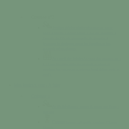
Colonne n°2
Temps périscolaires
Retrouvez notre
boîte à lettres « périscolaire » qui est installée à
l’entrée de l’école maternelle de manière à
favoriser le dialogue entre les familles et les
accueils périscolaires.
Accueil de loisirs
Accueil des enfants de 3
à 13 ans les mercredis en période scolaire et
pendant les vacances scolaires (sauf début août et
noël).
Mes loisirs
A voir / A faire
Colonne 1
Activités
Sports, loisirs & rando sur Tessy-
Bocage
Culture
Saison culturelle, cinéma, l’Usine
Utopik…