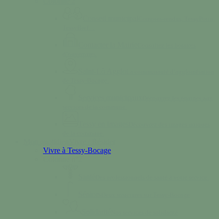
Colonne 2
Conseil municipal
Comptes-rendus, TessyPotin,
TessyBref…
Contacter la Mairie
Consultez les horaires
d’ouvertures.
Saint-Lô Agglo
La communauté d’agglomération
de Tessy-Bocage.
Services municipaux
Découvrez les équipes aux
services de la commune.
Tessy en images
Découvrez des images uniques
de la commune.
Mon quotidien
Vivre / Résider
Vivre à Tessy-Bocage
Colonne n°2
Santé
Des professionnels de santé à votre service.
Séniors
Deux structures sur Tessy-Bocage
Solidarité
Nos services de solidarité