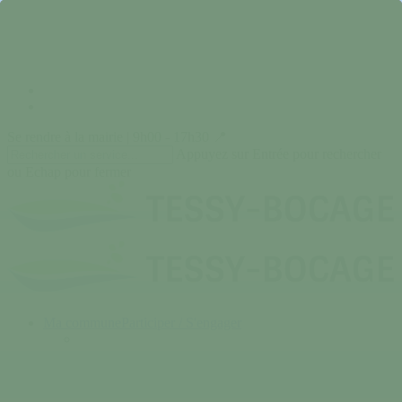
Skip
to
main
content
facebook
instagram
Se rendre à la mairie | 9h00 - 17h30 📍
Appuyez sur Entrée pour rechercher
ou Echap pour fermer
Close
Search
search
Menu
Ma commune
Participer / S'engager