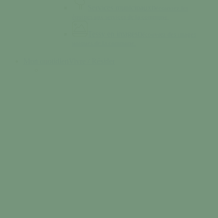
Services municipaux
Découvrez les
équipes aux services de la commune.
Tessy en images
Découvrez des images
uniques de la commune.
Mon quotidien
Vivre / Résider