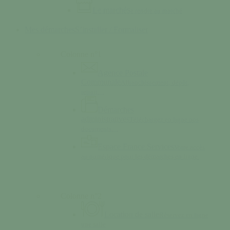
Le marché
Se rendre au marché
Mes démarches
S’installer / Formaliser
Colonne n°1
Agence Postale
Communale
Affranchissement, dépôt,
retrait…
Démarches
administratives
Téléchargez en ligne nos
documents…
Espace France Services
Votre accès
au numérique pour les démarches en ligne.
Colonne n°2
Location de salle
Réservez en ligne
une salle