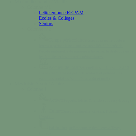
Ma famille
Grandir / Vieillir
Colonne n°1
Petite enfance REPAM
Ecoles & Collèges
Séniors
Colonne n°2
Temps périscolaires
Retrouvez notre boîte à
lettres « périscolaire » qui est installée à l’entrée de
l’école maternelle de manière à favoriser le dialogue entre
les familles et les accueils périscolaires.
Accueil de loisirs
Accueil des enfants de 3 à 13
ans les mercredis en période scolaire et pendant les
vacances scolaires (sauf début août et noël).
Mes loisirs
A voir / A faire
Colonne 1
Activités
Sports, loisirs & rando sur Tessy-Bocage
Culture
Saison culturelle, cinéma, l’Usine
Utopik…
Bibliothèque
Empruntez des livres à Tessy-
Bocage