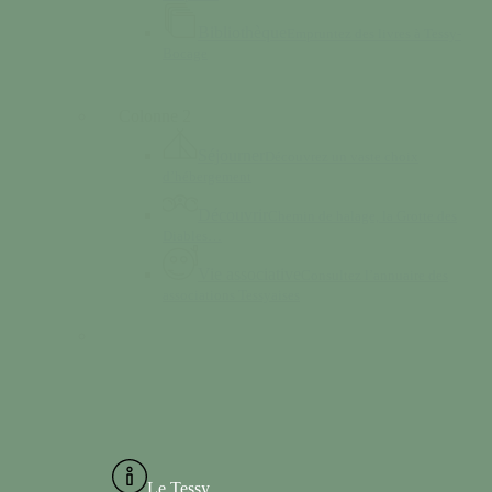
Bibliothèque
Empruntez des livres à Tessy-
Bocage
Colonne 2
Séjourner
Découvrez un vaste choix
d’hébergement
Découvrir
Chemin de halage, la Grotte des
Diables…
Vie associative
Consultez l’annuaire des
associations Tessyaises
Le Tessy