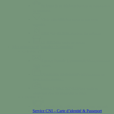
Se loger & se déplacer
Services de logements et
de transports.
Vivre ensemble
Nos règles de bon vivre
ensemble.
Triez vos déchets
Calendrier des collectes
Le marché
Se rendre au marché
Mes démarches
S’installer / Formaliser
Colonne n°1
Agence Postale Communale
Affranchissement,
dépôt, retrait…
Démarches administratives
Téléchargez en
ligne nos documents…
Espace France Services
Votre accès au
numérique pour les démarches en ligne.
Colonne n°2
Location de salle
Réservez en ligne une salle
Service CNI – Carte d’identité & Passeport