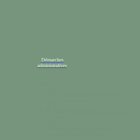
Démarches
administratives
Colonne 2
Conseil municipal
Comptes-rendus,
TessyPotin, TessyBref…
Contacter la Mairie
Consultez les horaires
d’ouvertures.
Saint-Lô Agglo
La communauté
d’agglomération de Tessy-Bocage.