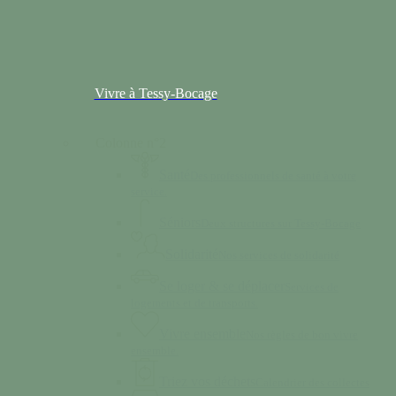
Vivre à Tessy-Bocage
Colonne n°2
Santé
Des professionnels de santé à votre
service.
Séniors
Deux structures sur Tessy-Bocage
Solidarité
Nos services de solidarité
Se loger & se déplacer
Services de
logements et de transports.
Vivre ensemble
Nos règles de bon vivre
ensemble.
Triez vos déchets
Calendrier des collectes