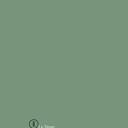
Bibliothèque
Empruntez des livres à Tessy-
Bocage
Colonne 2
Séjourner
Découvrez un vaste choix
d’hébergement
Découvrir
Chemin de halage, la Grotte des
Diables…
Vie associative
Consultez l’annuaire des
associations Tessyaises
Le Tessy