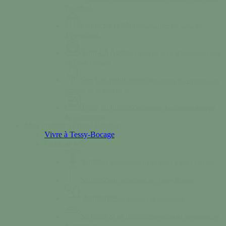
TessyBref…
Contacter la Mairie
Consultez les horaires
d’ouvertures.
Saint-Lô Agglo
La communauté d’agglomération
de Tessy-Bocage.
Services municipaux
Découvrez les équipes aux
services de la commune.
Tessy en images
Découvrez des images uniques
de la commune.
Mon quotidien
Vivre / Résider
Vivre à Tessy-Bocage
Colonne n°2
Santé
Des professionnels de santé à votre service.
Séniors
Deux structures sur Tessy-Bocage
Solidarité
Nos services de solidarité
Se loger & se déplacer
Services de logements et
de transports.