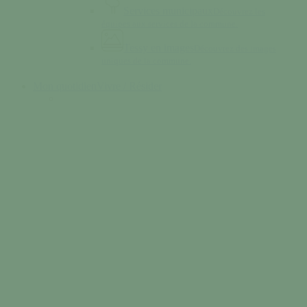
Services municipaux
Découvrez les
équipes aux services de la commune.
Tessy en images
Découvrez des images
uniques de la commune.
Mon quotidien
Vivre / Résider