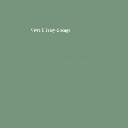
Vivre à Tessy-Bocage
Colonne n°2
Santé
Des professionnels de santé à votre
service.
Séniors
Deux structures sur Tessy-Bocage
Solidarité
Nos services de solidarité
Se loger & se déplacer
Services de
logements et de transports.
Vivre ensemble
Nos règles de bon vivre
ensemble.
Triez vos déchets
Calendrier des collectes