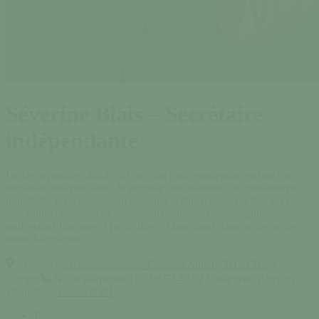
Séverine Blais – Secrétaire
indépendante
Le 1er septembre 2022, j’ai créé ma micro-entreprise en tant que
secrétaire indépendante. Je propose une assistance administrative
ponctuelle ou régulière, sur site ou à distance selon les besoins de
mes futurs clients. Je m’adresse aux artisans, commerçants,
professions libérales et particuliers et interviens dans un rayon de
trente kilomètres.
Adresse :
15, résidence Jean-François Millet, 50420 Tessy
Bocage
N° de téléphone :
06 09 52 47 82
Catégorie :
Artisans
Étiquette :
Administratif
Description