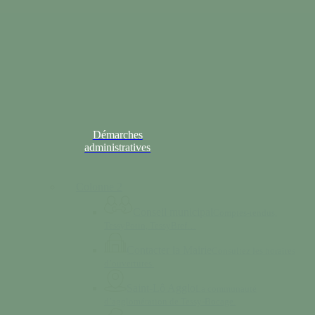
Démarches
administratives
Colonne 2
Conseil municipal
Comptes-rendus,
TessyPotin, TessyBref…
Contacter la Mairie
Consultez les horaires
d’ouvertures.
Saint-Lô Agglo
La communauté
d’agglomération de Tessy-Bocage.