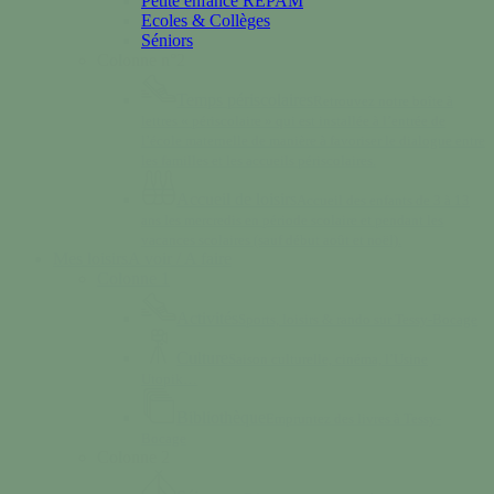
Petite enfance REPAM
Ecoles & Collèges
Séniors
Colonne n°2
Temps périscolaires
Retrouvez notre boîte à
lettres « périscolaire » qui est installée à l’entrée de
l’école maternelle de manière à favoriser le dialogue entre
les familles et les accueils périscolaires.
Accueil de loisirs
Accueil des enfants de 3 à 13
ans les mercredis en période scolaire et pendant les
vacances scolaires (sauf début août et noël).
Mes loisirs
A voir / A faire
Colonne 1
Activités
Sports, loisirs & rando sur Tessy-Bocage
Culture
Saison culturelle, cinéma, l’Usine
Utopik…
Bibliothèque
Empruntez des livres à Tessy-
Bocage
Colonne 2