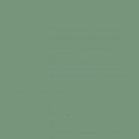
Colonne n°2
Temps périscolaires
Retrouvez notre
boîte à lettres « périscolaire » qui est installée à
l’entrée de l’école maternelle de manière à
favoriser le dialogue entre les familles et les
accueils périscolaires.
Accueil de loisirs
Accueil des enfants de 3
à 13 ans les mercredis en période scolaire et
pendant les vacances scolaires (sauf début août et
noël).
Mes loisirs
A voir / A faire
Colonne 1
Activités
Sports, loisirs & rando sur Tessy-
Bocage
Culture
Saison culturelle, cinéma, l’Usine
Utopik…