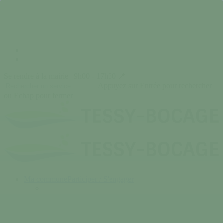
Skip
to
main
content
facebook
instagram
Se rendre à la mairie | 9h00 - 17h30 📍
Appuyez sur Entrée pour rechercher
ou Echap pour fermer
Close
Search
search
Menu
Ma commune
Participer / S'engager