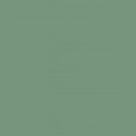
Le marché
Se rendre au marché
Mes démarches
S’installer / Formaliser
Colonne n°1
Agence Postale
Communale
Affranchissement, dépôt,
retrait…
Démarches
administratives
Téléchargez en ligne nos
documents…
Espace France Services
Votre accès
au numérique pour les démarches en ligne.
Colonne n°2
Location de salle
Réservez en ligne
une salle