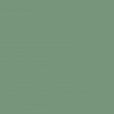
Description
L’intérêt de travailler avec une secrétaire indépendante ?
Voici quelques avantages :
Pas de minimum d’heures, c’est selon vos besoins en présentiel ou
distanciel, de façon ponctuelle ou récurrente
Pour le remplacement d’un salarié absent
Pas de contraintes de contrat, de déclaration, de fiche de paie ou de
charges sociales et patronales
Pas de surcoût ; vous réglez que le montant de la prestation
Vous bénéficiez d’un gain de temps pour vous
Voici quelques exemples d’assistance administrative :
Gestion administrative Gestion commerciale
• Conception, saisie et mise à jour de tableaux de bords • Saisie
et/ou relance de devis, factures
• Saisie et mise en forme de documents, courriers, rapports, contrats
• Suivi de règlement clients