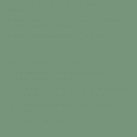
• Tri, classement, archivage • Contrôle et paiement des factures
fournisseurs
• Démarches administratives auprès d’organismes • Préparation de
documents à transmettre au comptable
• Demande de prime énergie (renov, cee) • Réalisation d’un suivi
budgétaire
Etc…. Etc…
Gestion du personnel Gestion bureautique
• Création, gestion ou suivi des dossiers du personnel •
Numérisation et archivage numérique
• Suivre les formalités, procédures d’embauche et de départ de vos
salariés • Conception de dépliants, livrets, diaporama
• Suivi des dossiers de formation • Recherche d’informations et de
documentation
• Suivi des visites médicales Etc…
Etc…