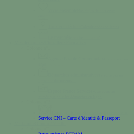
Vivre ensemble
Nos règles de bon vivre
ensemble.
Triez vos déchets
Calendrier des collectes
Le marché
Se rendre au marché
Mes démarches
S’installer / Formaliser
Colonne n°1
Agence Postale Communale
Affranchissement,
dépôt, retrait…
Démarches administratives
Téléchargez en
ligne nos documents…
Espace France Services
Votre accès au
numérique pour les démarches en ligne.
Colonne n°2
Location de salle
Réservez en ligne une salle
Service CNI – Carte d’identité & Passeport
Ma famille
Grandir / Vieillir
Colonne n°1