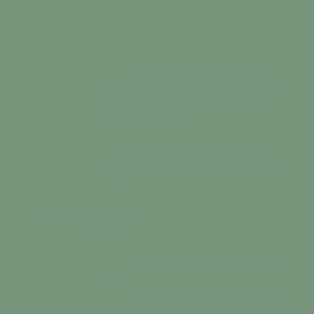
Colonne n°2
Temps périscolaires
Retrouvez notre
boîte à lettres « périscolaire » qui est installée à
l’entrée de l’école maternelle de manière à
favoriser le dialogue entre les familles et les
accueils périscolaires.
Accueil de loisirs
Accueil des enfants de 3
à 13 ans les mercredis en période scolaire et
pendant les vacances scolaires (sauf début août et
noël).
Mes loisirs
A voir / A faire
Colonne 1
Activités
Sports, loisirs & rando sur Tessy-
Bocage
Culture
Saison culturelle, cinéma, l’Usine
Utopik…