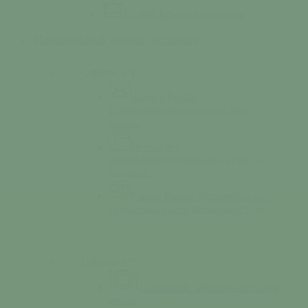
Le marché
Se rendre au marché
Mes démarches
S’installer / Formaliser
Colonne n°1
Agence Postale
Communale
Affranchissement, dépôt,
retrait…
Démarches
administratives
Téléchargez en ligne nos
documents…
Espace France Services
Votre accès
au numérique pour les démarches en ligne.
Colonne n°2
Location de salle
Réservez en ligne
une salle