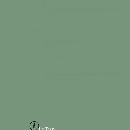
Bibliothèque
Empruntez des livres à Tessy-
Bocage
Colonne 2
Séjourner
Découvrez un vaste choix
d’hébergement
Découvrir
Chemin de halage, la Grotte des
Diables…
Vie associative
Consultez l’annuaire des
associations Tessyaises
Le Tessy