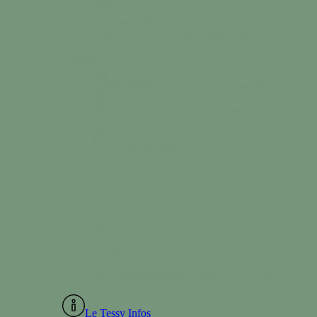
Accueil de loisirs
Accueil des enfants de 3 à 13
ans les mercredis en période scolaire et pendant les
vacances scolaires (sauf début août et noël).
Mes loisirs
A voir / A faire
Colonne 1
Activités
Sports, loisirs & rando sur Tessy-Bocage
Culture
Saison culturelle, cinéma, l’Usine
Utopik…
Bibliothèque
Empruntez des livres à Tessy-
Bocage
Colonne 2
Séjourner
Découvrez un vaste choix
d’hébergement
Découvrir
Chemin de halage, la Grotte des
Diables…
Vie associative
Consultez l’annuaire des
associations Tessyaises
Le Tessy Infos