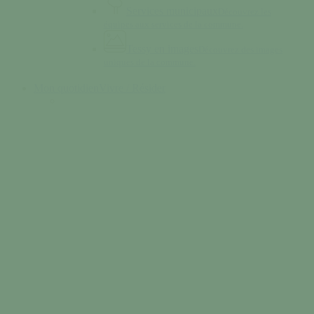
Services municipaux
Découvrez les
équipes aux services de la commune.
Tessy en images
Découvrez des images
uniques de la commune.
Mon quotidien
Vivre / Résider