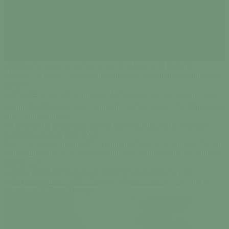
de gros travaux sont en cours dans le parc de la mairie !
L’entreprise Ozenne et ses sous traitants sont en train de réaliser les
forages .
Ce sera donc une boucle de géothermie entre la mairie et
la salle des fêtes, permettant ainsi de les desservir en chauffage et en
eau chaude sanitaire.
Le système de géothermie repose sur l’exploitation de l’énergie
thermique stockée dans le sol.
Deux pompes à chaleur (PAC) sont installées pour capter la chaleur
souterraine et la transférer aux bâtiments via un réseau de tuyauterie
enterré.
Ce projet est financé par @p
Préfet de la Manche
, par
@
Département de la Manche
et par @s
Saint-Lô Agglo
et par la
commune de Tessy-Bocage.