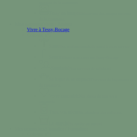
services de la commune.
Tessy en images
Découvrez des images uniques
de la commune.
Mon quotidien
Vivre / Résider
Vivre à Tessy-Bocage
Colonne n°2
Santé
Des professionnels de santé à votre service.
Séniors
Deux structures sur Tessy-Bocage
Solidarité
Nos services de solidarité
Se loger & se déplacer
Services de logements et
de transports.
Vivre ensemble
Nos règles de bon vivre
ensemble.
Triez vos déchets
Calendrier des collectes
Le marché
Se rendre au marché
Mes démarches
S’installer / Formaliser
Colonne n°1