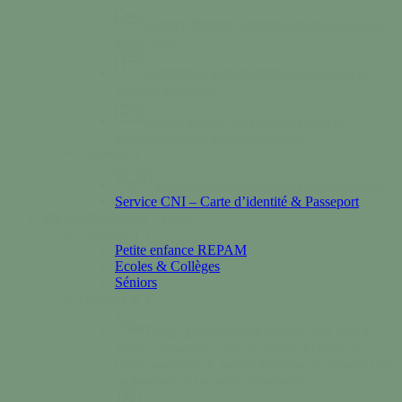
Agence Postale Communale
Affranchissement,
dépôt, retrait…
Démarches administratives
Téléchargez en
ligne nos documents…
Espace France Services
Votre accès au
numérique pour les démarches en ligne.
Colonne n°2
Location de salle
Réservez en ligne une salle
Service CNI – Carte d’identité & Passeport
Ma famille
Grandir / Vieillir
Colonne n°1
Petite enfance REPAM
Ecoles & Collèges
Séniors
Colonne n°2
Temps périscolaires
Retrouvez notre boîte à
lettres « périscolaire » qui est installée à l’entrée de
l’école maternelle de manière à favoriser le dialogue entre
les familles et les accueils périscolaires.