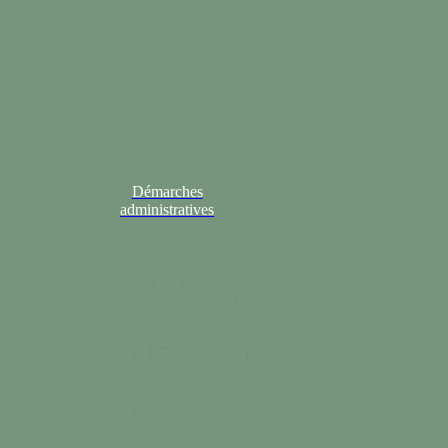
Démarches
administratives
Colonne 2
Conseil municipal
Comptes-rendus,
TessyPotin, TessyBref…
Contacter la Mairie
Consultez les horaires
d’ouvertures.
Saint-Lô Agglo
La communauté
d’agglomération de Tessy-Bocage.