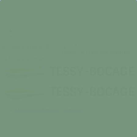
Skip
to
main
content
facebook
instagram
Se rendre à la mairie | 9h00 - 17h30 📍
Appuyez sur Entrée pour rechercher
ou Echap pour fermer
Close
Search
search
Menu
Ma commune
Participer / S'engager