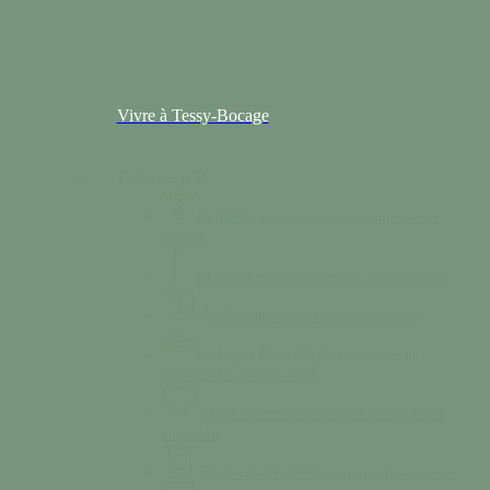
Vivre à Tessy-Bocage
Colonne n°2
Santé
Des professionnels de santé à votre
service.
Séniors
Deux structures sur Tessy-Bocage
Solidarité
Nos services de solidarité
Se loger & se déplacer
Services de
logements et de transports.
Vivre ensemble
Nos règles de bon vivre
ensemble.
Triez vos déchets
Calendrier des collectes