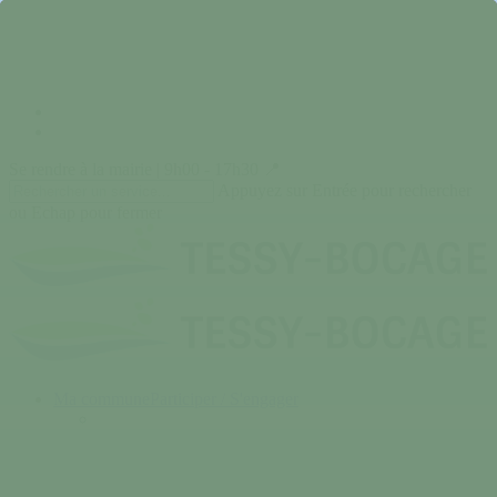
Skip
to
main
content
facebook
instagram
Se rendre à la mairie | 9h00 - 17h30 📍
Appuyez sur Entrée pour rechercher
ou Echap pour fermer
Close
Search
search
Menu
Ma commune
Participer / S'engager