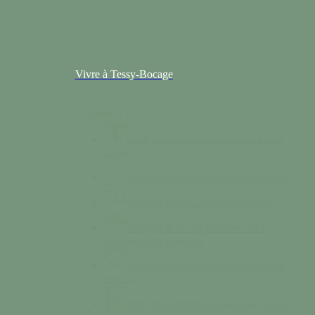
Vivre à Tessy-Bocage
Colonne n°2
Santé
Des professionnels de santé à votre
service.
Séniors
Deux structures sur Tessy-Bocage
Solidarité
Nos services de solidarité
Se loger & se déplacer
Services de
logements et de transports.
Vivre ensemble
Nos règles de bon vivre
ensemble.
Triez vos déchets
Calendrier des collectes