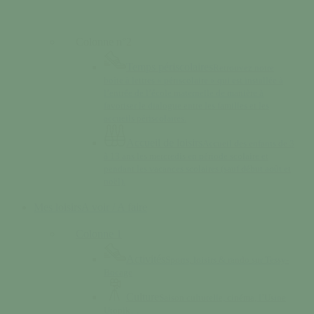
Colonne n°2
Temps périscolaires
Retrouvez notre
boîte à lettres « périscolaire » qui est installée à
l’entrée de l’école maternelle de manière à
favoriser le dialogue entre les familles et les
accueils périscolaires.
Accueil de loisirs
Accueil des enfants de 3
à 13 ans les mercredis en période scolaire et
pendant les vacances scolaires (sauf début août et
noël).
Mes loisirs
A voir / A faire
Colonne 1
Activités
Sports, loisirs & rando sur Tessy-
Bocage
Culture
Saison culturelle, cinéma, l’Usine
Utopik…