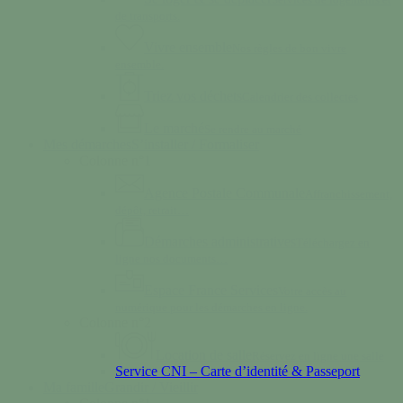
de transports.
Vivre ensemble
Nos règles de bon vivre
ensemble.
Triez vos déchets
Calendrier des collectes
Le marché
Se rendre au marché
Mes démarches
S’installer / Formaliser
Colonne n°1
Agence Postale Communale
Affranchissement,
dépôt, retrait…
Démarches administratives
Téléchargez en
ligne nos documents…
Espace France Services
Votre accès au
numérique pour les démarches en ligne.
Colonne n°2
Location de salle
Réservez en ligne une salle
Service CNI – Carte d’identité & Passeport
Ma famille
Grandir / Vieillir