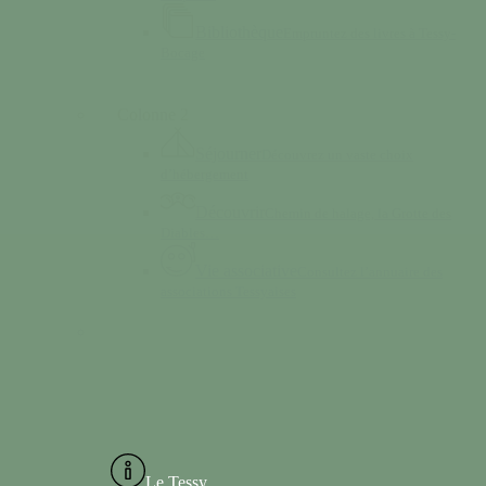
Bibliothèque
Empruntez des livres à Tessy-
Bocage
Colonne 2
Séjourner
Découvrez un vaste choix
d’hébergement
Découvrir
Chemin de halage, la Grotte des
Diables…
Vie associative
Consultez l’annuaire des
associations Tessyaises
Le Tessy