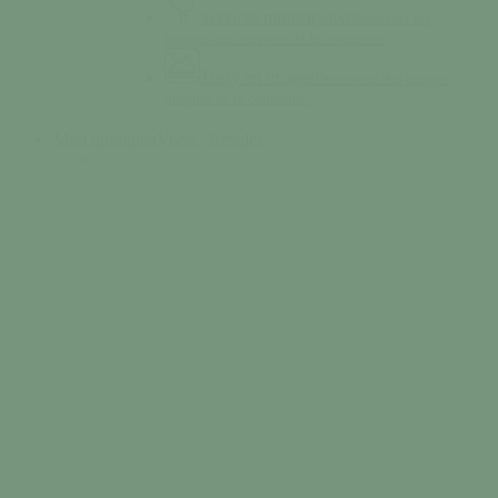
Services municipaux
Découvrez les
équipes aux services de la commune.
Tessy en images
Découvrez des images
uniques de la commune.
Mon quotidien
Vivre / Résider