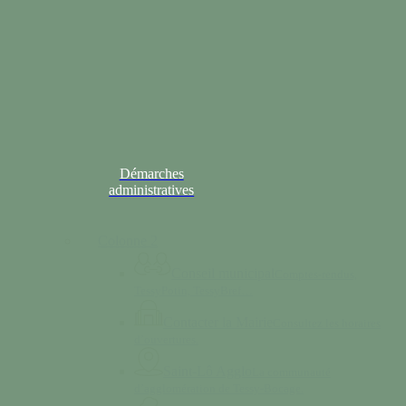
Démarches
administratives
Colonne 2
Conseil municipal
Comptes-rendus,
TessyPotin, TessyBref…
Contacter la Mairie
Consultez les horaires
d’ouvertures.
Saint-Lô Agglo
La communauté
d’agglomération de Tessy-Bocage.