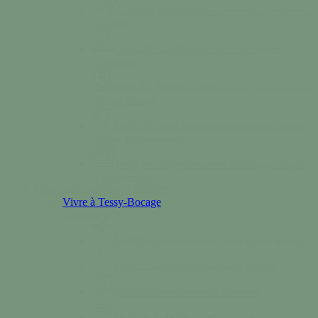
Conseil municipal
Comptes-rendus, TessyPotin,
TessyBref…
Contacter la Mairie
Consultez les horaires
d’ouvertures.
Saint-Lô Agglo
La communauté d’agglomération
de Tessy-Bocage.
Services municipaux
Découvrez les équipes aux
services de la commune.
Tessy en images
Découvrez des images uniques
de la commune.
Mon quotidien
Vivre / Résider
Vivre à Tessy-Bocage
Colonne n°2
Santé
Des professionnels de santé à votre service.
Séniors
Deux structures sur Tessy-Bocage
Solidarité
Nos services de solidarité
Se loger & se déplacer
Services de logements et