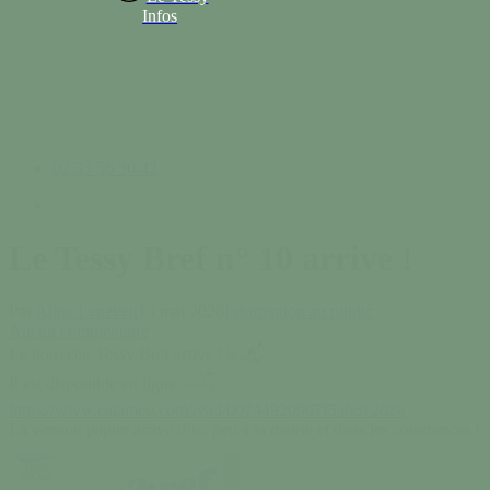
Infos
02 33 56 30 42
search
Le Tessy Bref n° 10 arrive !
Par
Aline Leneveu
13 mai 2026
Information au public
Aucun commentaire
Le nouveau Tessy Bref arrive !
Il est disponible en ligne:
https://www.calameo.com/read/007449209d7f5ab372d2e
La version papier arrive d’ici peu à la mairie et dans les commerces !