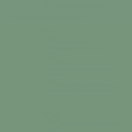
Le marché
Se rendre au marché
Mes démarches
S’installer / Formaliser
Colonne n°1
Agence Postale
Communale
Affranchissement, dépôt,
retrait…
Démarches
administratives
Téléchargez en ligne nos
documents…
Espace France Services
Votre accès
au numérique pour les démarches en ligne.
Colonne n°2
Location de salle
Réservez en ligne
une salle