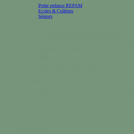
Colonne n°1
Petite enfance REPAM
Ecoles & Collèges
Séniors
Colonne n°2
Temps périscolaires
Retrouvez notre boîte à
lettres « périscolaire » qui est installée à l’entrée de
l’école maternelle de manière à favoriser le dialogue entre
les familles et les accueils périscolaires.
Accueil de loisirs
Accueil des enfants de 3 à 13
ans les mercredis en période scolaire et pendant les
vacances scolaires (sauf début août et noël).
Mes loisirs
A voir / A faire
Colonne 1
Activités
Sports, loisirs & rando sur Tessy-Bocage
Culture
Saison culturelle, cinéma, l’Usine
Utopik…
Bibliothèque
Empruntez des livres à Tessy-
Bocage
Colonne 2