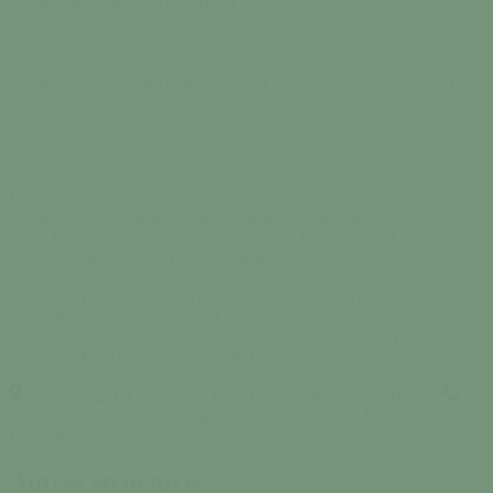
d’enregistrement et de départ, un parking à vélos et une connexion
Wi-Fi gratuite dans tout l’établissement sont disponibles pour les
clients.
Cet appartement non-fumeurs, situé à 27 km du Haras de Saint-Lô,
propose une chambre confortable, une salle de bains équipée, du
linge de lit et des serviettes, ainsi qu’une gamme d’équipements
incluant une télévision par satellite à écran plat, un coin repas et une
cuisine entièrement équipée.
La terrasse offre une vue apaisante sur le jardin, tandis qu’un balcon
se transforme en espace repas extérieur pour profiter des beaux
jours. Pour garantir une intimité optimale, l’appartement insonorisé
dispose d’une entrée privée. Les amateurs de plein air seront
comblés par les possibilités de randonnée dans la région, et un
service de prêt de vélos est disponible sur place. Après une journée
d’activités, les clients pourront se détendre près de la cheminée
extérieure. L’aéroport le plus proche, celui de Caen-Carpiquet, se
trouve à 54 km de l’établissement.
Contacter le propriétaire
Adresse :
2, La Trouverie, Pont-Farcy, 50420 Tessy-Bocage
N°
de téléphone :
02 31 66 91 42
Catégorie :
Services
Étiquette :
Hébergement
Autres structures