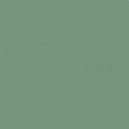
Skip
to
main
content
facebook
instagram
Se rendre à la mairie | 9h00 - 17h30 📍
Appuyez sur Entrée pour rechercher
ou Echap pour fermer
Close
Search
search
Menu
Ma commune
Participer / S'engager