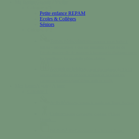
Ma famille
Grandir / Vieillir
Colonne n°1
Petite enfance REPAM
Ecoles & Collèges
Séniors
Colonne n°2
Temps périscolaires
Retrouvez notre boîte à
lettres « périscolaire » qui est installée à l’entrée de
l’école maternelle de manière à favoriser le dialogue entre
les familles et les accueils périscolaires.
Accueil de loisirs
Accueil des enfants de 3 à 13
ans les mercredis en période scolaire et pendant les
vacances scolaires (sauf début août et noël).
Mes loisirs
A voir / A faire
Colonne 1
Activités
Sports, loisirs & rando sur Tessy-Bocage
Culture
Saison culturelle, cinéma, l’Usine
Utopik…
Bibliothèque
Empruntez des livres à Tessy-
Bocage