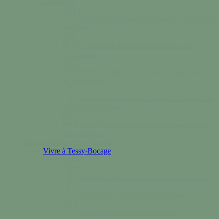
Colonne 2
Conseil municipal
Comptes-rendus, TessyPotin,
TessyBref…
Contacter la Mairie
Consultez les horaires
d’ouvertures.
Saint-Lô Agglo
La communauté d’agglomération
de Tessy-Bocage.
Services municipaux
Découvrez les équipes aux
services de la commune.
Tessy en images
Découvrez des images uniques
de la commune.
Mon quotidien
Vivre / Résider
Vivre à Tessy-Bocage
Colonne n°2
Santé
Des professionnels de santé à votre service.
Séniors
Deux structures sur Tessy-Bocage
Solidarité
Nos services de solidarité