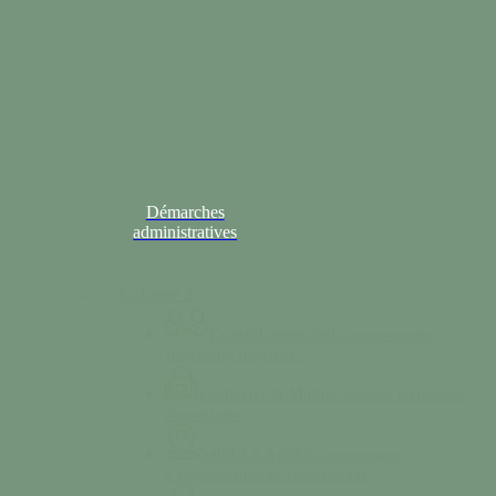
Démarches
administratives
Colonne 2
Conseil municipal
Comptes-rendus,
TessyPotin, TessyBref…
Contacter la Mairie
Consultez les horaires
d’ouvertures.
Saint-Lô Agglo
La communauté
d’agglomération de Tessy-Bocage.