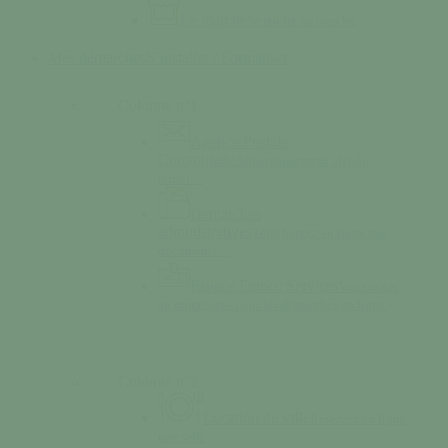
Le marché
Se rendre au marché
Mes démarches
S’installer / Formaliser
Colonne n°1
Agence Postale
Communale
Affranchissement, dépôt,
retrait…
Démarches
administratives
Téléchargez en ligne nos
documents…
Espace France Services
Votre accès
au numérique pour les démarches en ligne.
Colonne n°2
Location de salle
Réservez en ligne
une salle