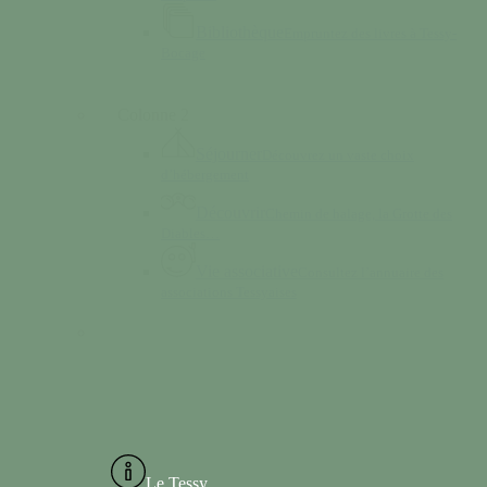
Bibliothèque
Empruntez des livres à Tessy-
Bocage
Colonne 2
Séjourner
Découvrez un vaste choix
d’hébergement
Découvrir
Chemin de halage, la Grotte des
Diables…
Vie associative
Consultez l’annuaire des
associations Tessyaises
Le Tessy