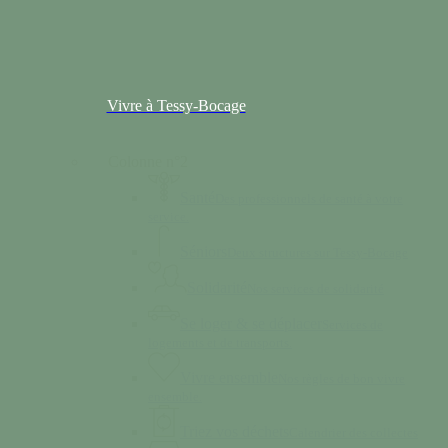
Vivre à Tessy-Bocage
Colonne n°2
Santé
Des professionnels de santé à votre
service.
Séniors
Deux structures sur Tessy-Bocage
Solidarité
Nos services de solidarité
Se loger & se déplacer
Services de
logements et de transports.
Vivre ensemble
Nos règles de bon vivre
ensemble.
Triez vos déchets
Calendrier des collectes