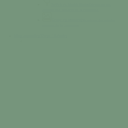
Services municipaux
Découvrez les
équipes aux services de la commune.
Tessy en images
Découvrez des images
uniques de la commune.
Mon quotidien
Vivre / Résider