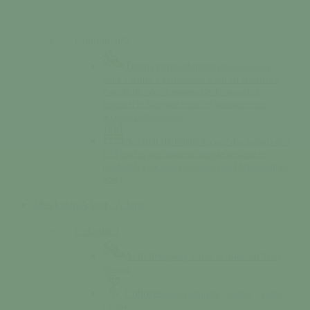
Colonne n°2
Temps périscolaires
Retrouvez notre
boîte à lettres « périscolaire » qui est installée à
l’entrée de l’école maternelle de manière à
favoriser le dialogue entre les familles et les
accueils périscolaires.
Accueil de loisirs
Accueil des enfants de 3
à 13 ans les mercredis en période scolaire et
pendant les vacances scolaires (sauf début août et
noël).
Mes loisirs
A voir / A faire
Colonne 1
Activités
Sports, loisirs & rando sur Tessy-
Bocage
Culture
Saison culturelle, cinéma, l’Usine
Utopik…