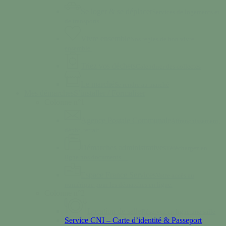
Se loger & se déplacer
Services de logements et
de transports.
Vivre ensemble
Nos règles de bon vivre
ensemble.
Triez vos déchets
Calendrier des collectes
Le marché
Se rendre au marché
Mes démarches
S’installer / Formaliser
Colonne n°1
Agence Postale Communale
Affranchissement,
dépôt, retrait…
Démarches administratives
Téléchargez en
ligne nos documents…
Espace France Services
Votre accès au
numérique pour les démarches en ligne.
Colonne n°2
Location de salle
Réservez en ligne une salle
Service CNI – Carte d’identité & Passeport