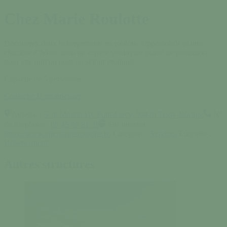
Chez Marie Roulotte
Découvrez deux hébergements en roulotte hippomobile et une
chambre d’hôtes, dans un espace verdoyant planté de pommiers,
pour une nuit ou pour un séjour prolongé.
Capacité de 5 personnes
Contacter la propriétaire
Adresse :
5, le Moulin Hy Pont-Farcy, 50420 Tessy-Bocage
N°
de téléphone :
06 45 86 81 39
Site internet :
https://www.chezmarieroulotte.fr/
Catégorie :
Services
Étiquette :
Hébergement
Autres structures