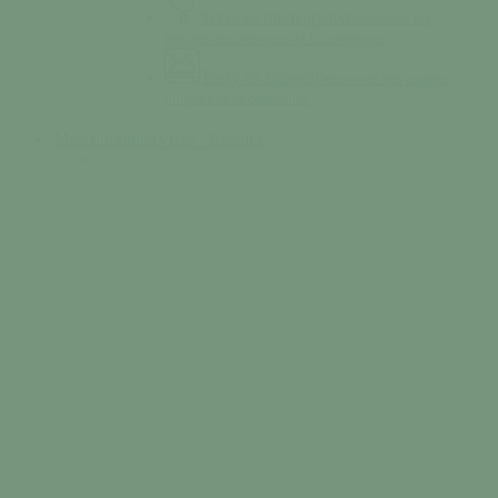
Services municipaux
Découvrez les
équipes aux services de la commune.
Tessy en images
Découvrez des images
uniques de la commune.
Mon quotidien
Vivre / Résider