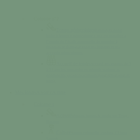
Colonne n°2
Temps périscolaires
Retrouvez notre
boîte à lettres « périscolaire » qui est installée à
l’entrée de l’école maternelle de manière à
favoriser le dialogue entre les familles et les
accueils périscolaires.
Accueil de loisirs
Accueil des enfants de 3
à 13 ans les mercredis en période scolaire et
pendant les vacances scolaires (sauf début août et
noël).
Mes loisirs
A voir / A faire
Colonne 1
Activités
Sports, loisirs & rando sur Tessy-
Bocage
Culture
Saison culturelle, cinéma, l’Usine
Utopik…