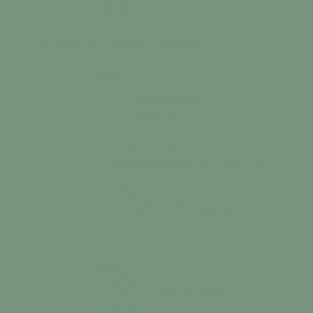
Le marché
Se rendre au marché
Mes démarches
S’installer / Formaliser
Colonne n°1
Agence Postale
Communale
Affranchissement, dépôt,
retrait…
Démarches
administratives
Téléchargez en ligne nos
documents…
Espace France Services
Votre accès
au numérique pour les démarches en ligne.
Colonne n°2
Location de salle
Réservez en ligne
une salle