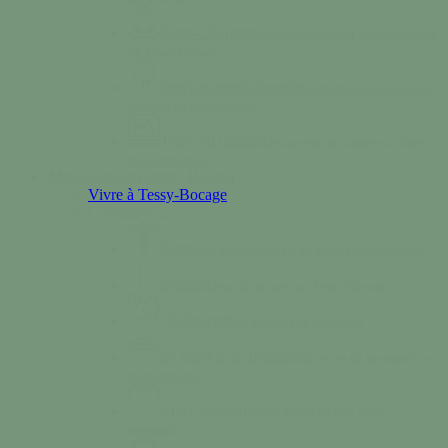
Saint-Lô Agglo
La communauté d’agglomération
de Tessy-Bocage.
Services municipaux
Découvrez les équipes aux
services de la commune.
Tessy en images
Découvrez des images uniques
de la commune.
Mon quotidien
Vivre / Résider
Vivre à Tessy-Bocage
Colonne n°2
Santé
Des professionnels de santé à votre service.
Séniors
Deux structures sur Tessy-Bocage
Solidarité
Nos services de solidarité
Se loger & se déplacer
Services de logements et
de transports.
Vivre ensemble
Nos règles de bon vivre
ensemble.