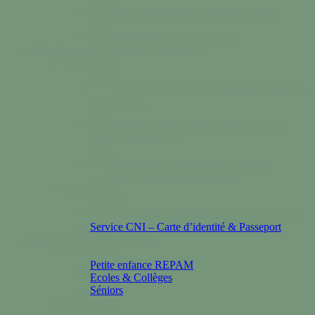
Triez vos déchets
Calendrier des collectes
Le marché
Se rendre au marché
Mes démarches
S’installer / Formaliser
Colonne n°1
Agence Postale Communale
Affranchissement,
dépôt, retrait…
Démarches administratives
Téléchargez en
ligne nos documents…
Espace France Services
Votre accès au
numérique pour les démarches en ligne.
Colonne n°2
Location de salle
Réservez en ligne une salle
Service CNI – Carte d’identité & Passeport
Ma famille
Grandir / Vieillir
Colonne n°1
Petite enfance REPAM
Ecoles & Collèges
Séniors
Colonne n°2