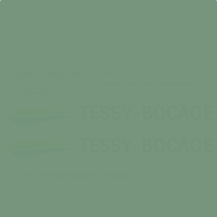
Skip
to
main
content
facebook
instagram
Se rendre à la mairie | 9h00 - 17h30 📍
Appuyez sur Entrée pour rechercher
ou Echap pour fermer
Close
Search
search
Menu
Ma commune
Participer / S'engager