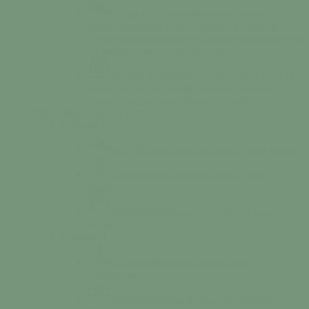
Temps périscolaires
Retrouvez notre boîte à
lettres « périscolaire » qui est installée à l’entrée de
l’école maternelle de manière à favoriser le dialogue entre
les familles et les accueils périscolaires.
Accueil de loisirs
Accueil des enfants de 3 à 13
ans les mercredis en période scolaire et pendant les
vacances scolaires (sauf début août et noël).
Mes loisirs
A voir / A faire
Colonne 1
Activités
Sports, loisirs & rando sur Tessy-Bocage
Culture
Saison culturelle, cinéma, l’Usine
Utopik…
Bibliothèque
Empruntez des livres à Tessy-
Bocage
Colonne 2
Séjourner
Découvrez un vaste choix
d’hébergement
Découvrir
Chemin de halage, la Grotte des