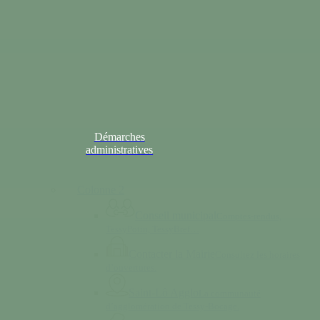
Démarches
administratives
Colonne 2
Conseil municipal
Comptes-rendus,
TessyPotin, TessyBref…
Contacter la Mairie
Consultez les horaires
d’ouvertures.
Saint-Lô Agglo
La communauté
d’agglomération de Tessy-Bocage.