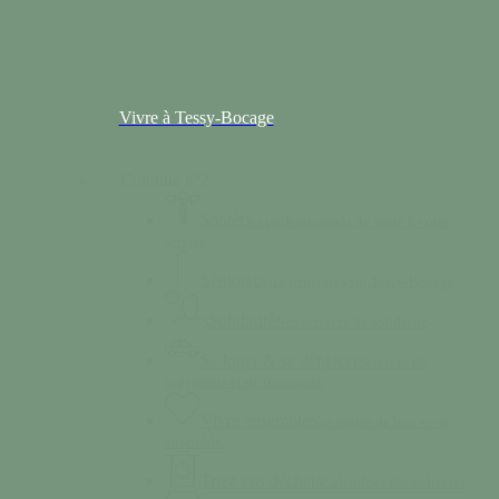
Vivre à Tessy-Bocage
Colonne n°2
Santé
Des professionnels de santé à votre
service.
Séniors
Deux structures sur Tessy-Bocage
Solidarité
Nos services de solidarité
Se loger & se déplacer
Services de
logements et de transports.
Vivre ensemble
Nos règles de bon vivre
ensemble.
Triez vos déchets
Calendrier des collectes