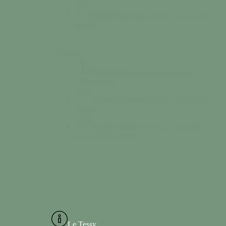
Bibliothèque
Empruntez des livres à Tessy-
Bocage
Colonne 2
Séjourner
Découvrez un vaste choix
d’hébergement
Découvrir
Chemin de halage, la Grotte des
Diables…
Vie associative
Consultez l’annuaire des
associations Tessyaises
Le Tessy