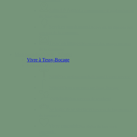
Saint-Lô Agglo
La communauté d’agglomération
de Tessy-Bocage.
Services municipaux
Découvrez les équipes aux
services de la commune.
Tessy en images
Découvrez des images uniques
de la commune.
Mon quotidien
Vivre / Résider
Vivre à Tessy-Bocage
Colonne n°2
Santé
Des professionnels de santé à votre service.
Séniors
Deux structures sur Tessy-Bocage
Solidarité
Nos services de solidarité
Se loger & se déplacer
Services de logements et
de transports.
Vivre ensemble
Nos règles de bon vivre
ensemble.