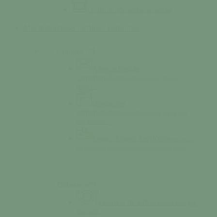
Le marché
Se rendre au marché
Mes démarches
S’installer / Formaliser
Colonne n°1
Agence Postale
Communale
Affranchissement, dépôt,
retrait…
Démarches
administratives
Téléchargez en ligne nos
documents…
Espace France Services
Votre accès
au numérique pour les démarches en ligne.
Colonne n°2
Location de salle
Réservez en ligne
une salle