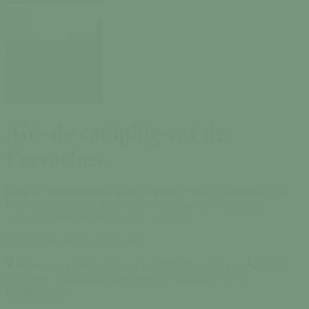
Aire de camping-car de
Fervaches
Dans un environnement calme et arboré, l’aire de camping-car de
Fervaches comprend 8 emplacements ainsi que les services
nécessaires pour passer un agréable séjour.
L’aire est ouverte toute l’année.
Adresse :
La Vallée, Fervaches, 50420 Tessy Bocage
N° de
téléphone :
02 33 56 30 42
Catégorie :
Services
Étiquette :
Hébergement