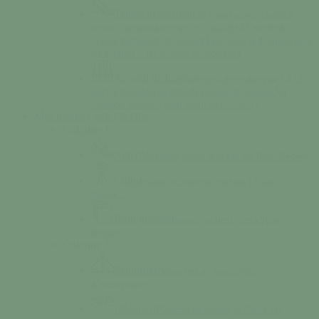
Temps périscolaires
Retrouvez notre boîte à
lettres « périscolaire » qui est installée à l’entrée de
l’école maternelle de manière à favoriser le dialogue entre
les familles et les accueils périscolaires.
Accueil de loisirs
Accueil des enfants de 3 à 13
ans les mercredis en période scolaire et pendant les
vacances scolaires (sauf début août et noël).
Mes loisirs
A voir / A faire
Colonne 1
Activités
Sports, loisirs & rando sur Tessy-Bocage
Culture
Saison culturelle, cinéma, l’Usine
Utopik…
Bibliothèque
Empruntez des livres à Tessy-
Bocage
Colonne 2
Séjourner
Découvrez un vaste choix
d’hébergement
Découvrir
Chemin de halage, la Grotte des