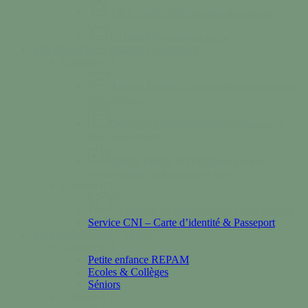
Triez vos déchets
Calendrier des collectes
Le marché
Se rendre au marché
Mes démarches
S’installer / Formaliser
Colonne n°1
Agence Postale Communale
Affranchissement,
dépôt, retrait…
Démarches administratives
Téléchargez en
ligne nos documents…
Espace France Services
Votre accès au
numérique pour les démarches en ligne.
Colonne n°2
Location de salle
Réservez en ligne une salle
Service CNI – Carte d’identité & Passeport
Ma famille
Grandir / Vieillir
Colonne n°1
Petite enfance REPAM
Ecoles & Collèges
Séniors
Colonne n°2