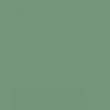
Description
Description
L’aire de camping car de Fervaches offre notamment :
8 emplacements ,
des commerces multiservices à proximité,
un branchement eau,
la vidange d’eaux usées,
la vidange toilettes,
un barbecue et des tables de camping à disposition.
Le coût de l’emplacement pour un camping car est de 5,00 €.
Aire naturelle de Tessy
Camping municipal des Bords de Vire
Autres structures