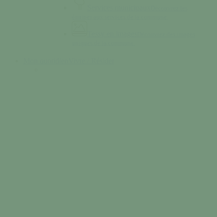
Services municipaux
Découvrez les
équipes aux services de la commune.
Tessy en images
Découvrez des images
uniques de la commune.
Mon quotidien
Vivre / Résider