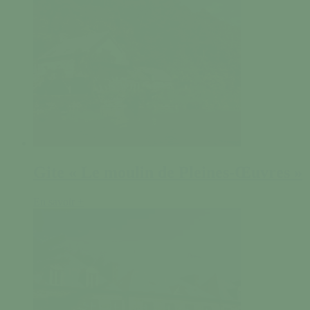
Gite « Le moulin de Pleines-Œuvres »
En savoir +