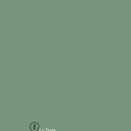
Bibliothèque
Empruntez des livres à Tessy-
Bocage
Colonne 2
Séjourner
Découvrez un vaste choix
d’hébergement
Découvrir
Chemin de halage, la Grotte des
Diables…
Vie associative
Consultez l’annuaire des
associations Tessyaises
Le Tessy