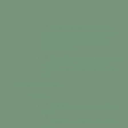
Colonne n°2
Temps périscolaires
Retrouvez notre
boîte à lettres « périscolaire » qui est installée à
l’entrée de l’école maternelle de manière à
favoriser le dialogue entre les familles et les
accueils périscolaires.
Accueil de loisirs
Accueil des enfants de 3
à 13 ans les mercredis en période scolaire et
pendant les vacances scolaires (sauf début août et
noël).
Mes loisirs
A voir / A faire
Colonne 1
Activités
Sports, loisirs & rando sur Tessy-
Bocage
Culture
Saison culturelle, cinéma, l’Usine
Utopik…