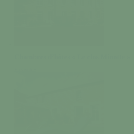
Chambres d’hôtes « Le clos Minotte »
En savoir +