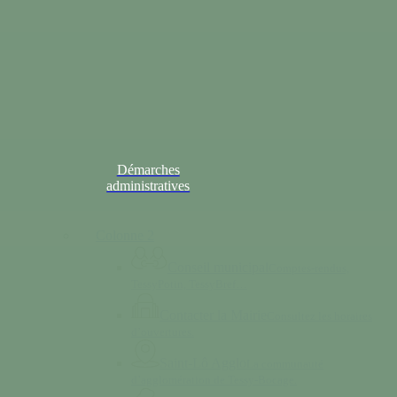
Démarches
administratives
Colonne 2
Conseil municipal
Comptes-rendus,
TessyPotin, TessyBref…
Contacter la Mairie
Consultez les horaires
d’ouvertures.
Saint-Lô Agglo
La communauté
d’agglomération de Tessy-Bocage.