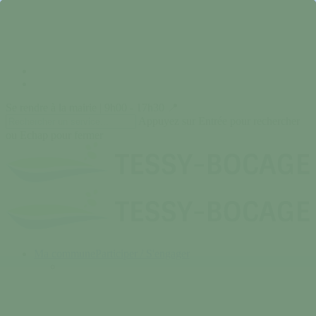
Skip
to
main
content
facebook
instagram
Se rendre à la mairie | 9h00 - 17h30 📍
Appuyez sur Entrée pour rechercher
ou Echap pour fermer
Close
Search
search
Menu
Ma commune
Participer / S'engager