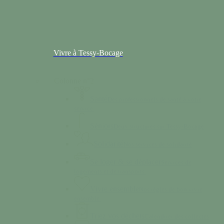
Vivre à Tessy-Bocage
Colonne n°2
Santé
Des professionnels de santé à votre
service.
Séniors
Deux structures sur Tessy-Bocage
Solidarité
Nos services de solidarité
Se loger & se déplacer
Services de
logements et de transports.
Vivre ensemble
Nos règles de bon vivre
ensemble.
Triez vos déchets
Calendrier des collectes