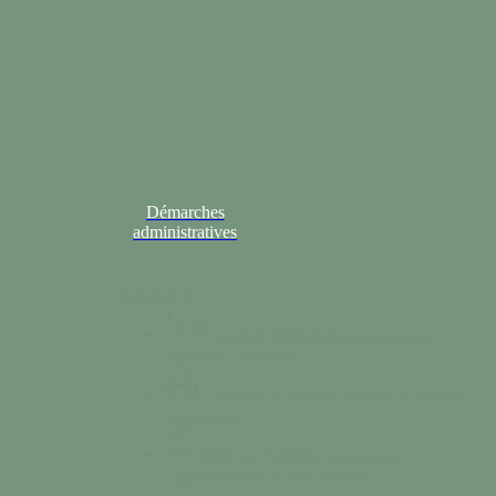
Démarches
administratives
Colonne 2
Conseil municipal
Comptes-rendus,
TessyPotin, TessyBref…
Contacter la Mairie
Consultez les horaires
d’ouvertures.
Saint-Lô Agglo
La communauté
d’agglomération de Tessy-Bocage.