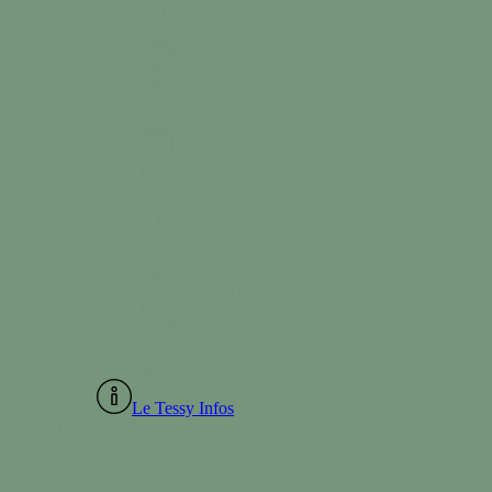
Colonne 1
Activités
Sports, loisirs & rando sur Tessy-Bocage
Culture
Saison culturelle, cinéma, l’Usine
Utopik…
Bibliothèque
Empruntez des livres à Tessy-
Bocage
Colonne 2
Séjourner
Découvrez un vaste choix
d’hébergement
Découvrir
Chemin de halage, la Grotte des
Diables…
Vie associative
Consultez l’annuaire des
associations Tessyaises
Le Tessy Infos
02 33 56 30 42
facebook
instagram