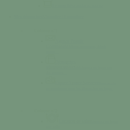
Le marché
Se rendre au marché
Mes démarches
S’installer / Formaliser
Colonne n°1
Agence Postale
Communale
Affranchissement, dépôt,
retrait…
Démarches
administratives
Téléchargez en ligne nos
documents…
Espace France Services
Votre accès
au numérique pour les démarches en ligne.
Colonne n°2
Location de salle
Réservez en ligne
une salle