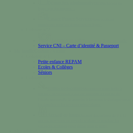
Démarches administratives
Téléchargez en
ligne nos documents…
Espace France Services
Votre accès au
numérique pour les démarches en ligne.
Colonne n°2
Location de salle
Réservez en ligne une salle
Service CNI – Carte d’identité & Passeport
Ma famille
Grandir / Vieillir
Colonne n°1
Petite enfance REPAM
Ecoles & Collèges
Séniors
Colonne n°2
Temps périscolaires
Retrouvez notre boîte à
lettres « périscolaire » qui est installée à l’entrée de
l’école maternelle de manière à favoriser le dialogue entre
les familles et les accueils périscolaires.
Accueil de loisirs
Accueil des enfants de 3 à 13
ans les mercredis en période scolaire et pendant les
vacances scolaires (sauf début août et noël).
Mes loisirs
A voir / A faire