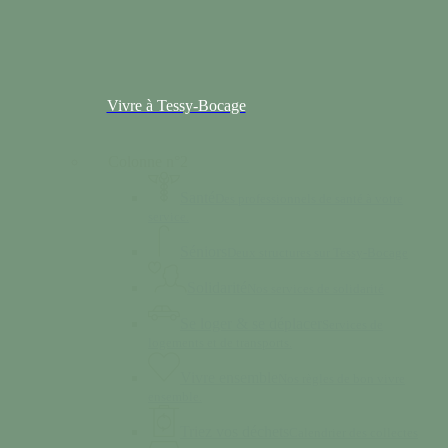
Vivre à Tessy-Bocage
Colonne n°2
Santé
Des professionnels de santé à votre
service.
Séniors
Deux structures sur Tessy-Bocage
Solidarité
Nos services de solidarité
Se loger & se déplacer
Services de
logements et de transports.
Vivre ensemble
Nos règles de bon vivre
ensemble.
Triez vos déchets
Calendrier des collectes