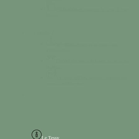
Bibliothèque
Empruntez des livres à Tessy-
Bocage
Colonne 2
Séjourner
Découvrez un vaste choix
d’hébergement
Découvrir
Chemin de halage, la Grotte des
Diables…
Vie associative
Consultez l’annuaire des
associations Tessyaises
Le Tessy