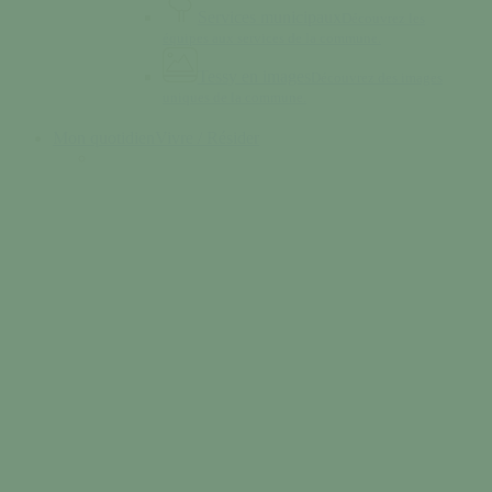
Services municipaux
Découvrez les
équipes aux services de la commune.
Tessy en images
Découvrez des images
uniques de la commune.
Mon quotidien
Vivre / Résider