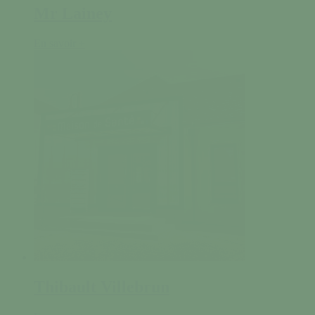
Mr Lainey
En savoir +
Thibault Villebrun