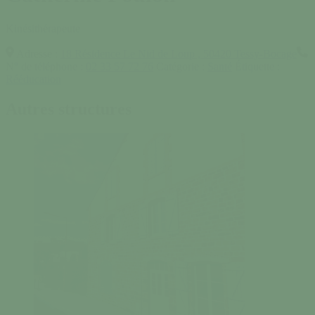
Kinésithérapeute
Adresse :
18 Résidence Le Nid de Loup , 50420 Tessy-Bocage
N° de téléphone :
02 33 57 72 76
Catégorie :
Santé
Étiquette :
Rééducation
Autres structures