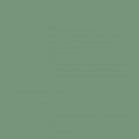
Colonne n°2
Temps périscolaires
Retrouvez notre
boîte à lettres « périscolaire » qui est installée à
l’entrée de l’école maternelle de manière à
favoriser le dialogue entre les familles et les
accueils périscolaires.
Accueil de loisirs
Accueil des enfants de 3
à 13 ans les mercredis en période scolaire et
pendant les vacances scolaires (sauf début août et
noël).
Mes loisirs
A voir / A faire
Colonne 1
Activités
Sports, loisirs & rando sur Tessy-
Bocage
Culture
Saison culturelle, cinéma, l’Usine
Utopik…