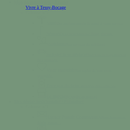
Mon quotidien
Vivre / Résider
Vivre à Tessy-Bocage
Colonne n°2
Santé
Des professionnels de santé à votre service.
Séniors
Deux structures sur Tessy-Bocage
Solidarité
Nos services de solidarité
Se loger & se déplacer
Services de logements et
de transports.
Vivre ensemble
Nos règles de bon vivre
ensemble.
Triez vos déchets
Calendrier des collectes
Le marché
Se rendre au marché
Mes démarches
S’installer / Formaliser
Colonne n°1
Agence Postale Communale
Affranchissement,
dépôt, retrait…