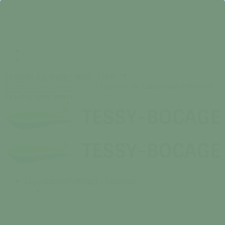
Skip
to
main
content
facebook
instagram
Se rendre à la mairie | 9h00 - 17h30 📍
Appuyez sur Entrée pour rechercher
ou Echap pour fermer
Close
Search
search
Menu
Ma commune
Participer / S'engager