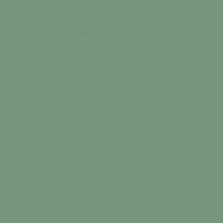
Services municipaux
Découvrez les
équipes aux services de la commune.
Tessy en images
Découvrez des images
uniques de la commune.
Mon quotidien
Vivre / Résider