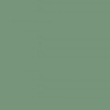
Temps périscolaires
Retrouvez notre boîte à lett
Accueil de loisirs
Accueil des enfants de 3 à 13 
Mes loisirs
A voir / A faire
Colonne 1
Activités
Sports, loisirs & rando sur Tessy-Bocag
Culture
Saison culturelle, cinéma, l’Usine Utop
Bibliothèque
Empruntez des livres à Tessy-Boc
Colonne 2
Séjourner
Découvrez un vaste choix d’hébergem
Découvrir
Chemin de halage, la Grotte des Dia
Vie associative
Consultez l’annuaire des associ