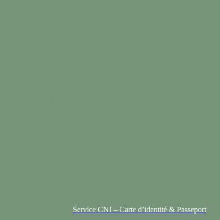
nt, dépôt, retrait…
 ligne nos documents…
rique pour les démarches en ligne.
le
Service CNI – Carte d’identité & Passeport