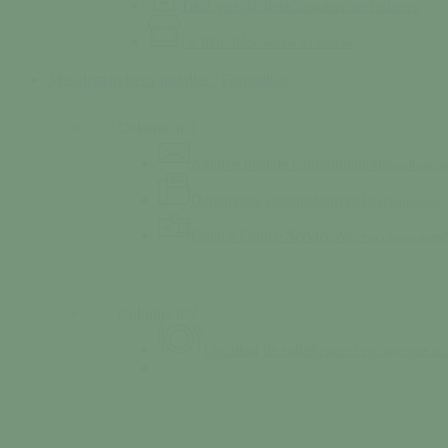
Triez vos déchets
Calendrier des collectes
Le marché
Se rendre au marché
Mes démarches
S’installer / Formaliser
Colonne n°1
Agence Postale Communale
Affranchisseme
Démarches administratives
Téléchargez en
Espace France Services
Votre accès au numé
Colonne n°2
Location de salle
Réservez en ligne une sal