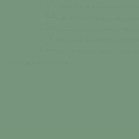
Conseil municipal
Comptes-rendus, TessyPot
Contacter la Mairie
Consultez les horaires d’ou
Saint-Lô Agglo
La communauté d’agglomératio
Services municipaux
Découvrez les équipes au
Tessy en images
Découvrez des images unique
Mon quotidien
Vivre / Résider