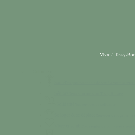
Vivre à Tessy-Bo
Colonne n°2
Santé
Des professionnels de santé à votre service.
Séniors
Deux structures sur Tessy-Bocage
Solidarité
Nos services de solidarité
Se loger & se déplacer
Services de logements e
Vivre ensemble
Nos règles de bon vivre ensemb