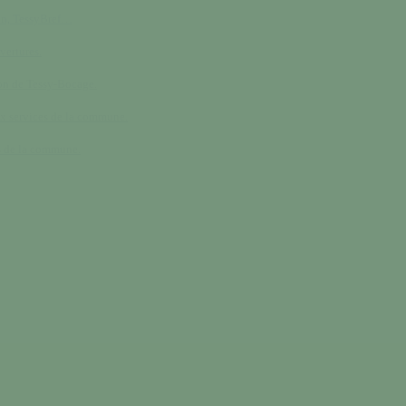
in, TessyBref…
vertures.
n de Tessy-Bocage.
x services de la commune.
s de la commune.