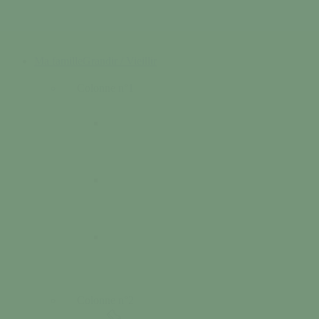
Ma famille
Grandir / Vieillir
Colonne n°1
Colonne n°2