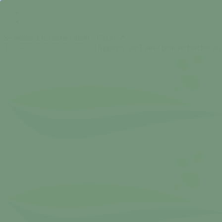
Skip
facebook
to
instagram
main
Se rendre à la mairie | 9h00 - 17h30 📍
content
Appuyez sur Entrée pour rechercher ou
Close
Search