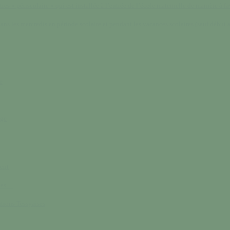
res « périscolaire » qui est installée à l’entrée de l’école maternelle de manière à fav
ans les mercredis en période scolaire et pendant les vacances scolaires (sauf début a
e
ik…
age
ent
bles…
ations Tessyaises