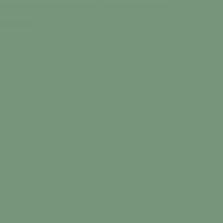
oriser le dialogue entre les familles et les accueils périscolaires.
oût et noël).