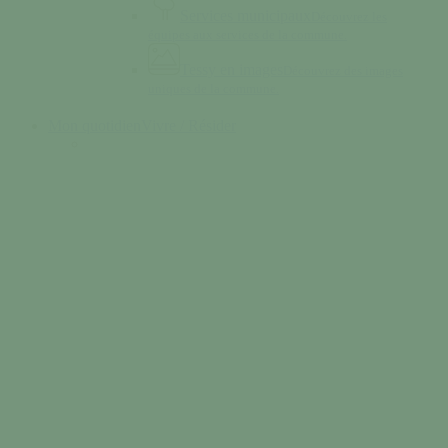
Services municipaux
Découvrez les
équipes aux services de la commune.
Tessy en images
Découvrez des images
uniques de la commune.
Mon quotidien
Vivre / Résider