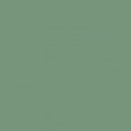
Colonne n°2
Temps périscolaires
Retrouvez notre
boîte à lettres « périscolaire » qui est installée à
l’entrée de l’école maternelle de manière à
favoriser le dialogue entre les familles et les
accueils périscolaires.
Accueil de loisirs
Accueil des enfants de 3
à 13 ans les mercredis en période scolaire et
pendant les vacances scolaires (sauf début août et
noël).
Mes loisirs
A voir / A faire
Colonne 1
Activités
Sports, loisirs & rando sur Tessy-
Bocage
Culture
Saison culturelle, cinéma, l’Usine
Utopik…