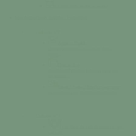
Le marché
Se rendre au marché
Mes démarches
S’installer / Formaliser
Colonne n°1
Agence Postale
Communale
Affranchissement, dépôt,
retrait…
Démarches
administratives
Téléchargez en ligne nos
documents…
Espace France Services
Votre accès
au numérique pour les démarches en ligne.
Colonne n°2
Location de salle
Réservez en ligne
une salle