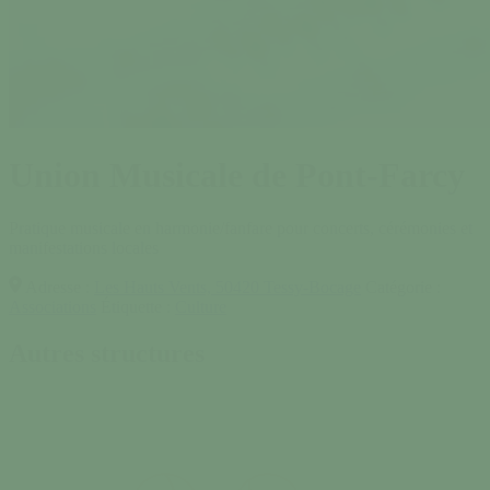
Union Musicale de Pont-Farcy
Pratique musicale en harmonie/fanfare pour concerts, cérémonies et
manifestations locales
Adresse :
Les Hauts Vents, 50420 Tessy-Bocage
Catégorie :
Associations
Étiquette :
Culture
Autres structures