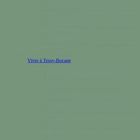
Saint-Lô Agglo
La communauté d’agglomération
de Tessy-Bocage.
Services municipaux
Découvrez les équipes aux
services de la commune.
Tessy en images
Découvrez des images uniques
de la commune.
Mon quotidien
Vivre / Résider
Vivre à Tessy-Bocage
Colonne n°2
Santé
Des professionnels de santé à votre service.
Séniors
Deux structures sur Tessy-Bocage
Solidarité
Nos services de solidarité
Se loger & se déplacer
Services de logements et
de transports.
Vivre ensemble
Nos règles de bon vivre
ensemble.