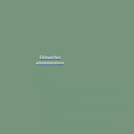
Démarches
administratives
Colonne 2
Conseil municipal
Comptes-rendus,
TessyPotin, TessyBref…
Contacter la Mairie
Consultez les horaires
d’ouvertures.
Saint-Lô Agglo
La communauté
d’agglomération de Tessy-Bocage.