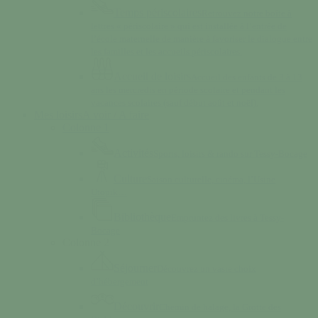
Temps périscolaires
Retrouvez notre boîte à
lettres « périscolaire » qui est installée à l’entrée de
l’école maternelle de manière à favoriser le dialogue entre
les familles et les accueils périscolaires.
Accueil de loisirs
Accueil des enfants de 3 à 13
ans les mercredis en période scolaire et pendant les
vacances scolaires (sauf début août et noël).
Mes loisirs
A voir / A faire
Colonne 1
Activités
Sports, loisirs & rando sur Tessy-Bocage
Culture
Saison culturelle, cinéma, l’Usine
Utopik…
Bibliothèque
Empruntez des livres à Tessy-
Bocage
Colonne 2
Séjourner
Découvrez un vaste choix
d’hébergement
Découvrir
Chemin de halage, la Grotte des