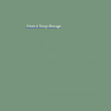
Vivre à Tessy-Bocage
Colonne n°2
Santé
Des professionnels de santé à votre
service.
Séniors
Deux structures sur Tessy-Bocage
Solidarité
Nos services de solidarité
Se loger & se déplacer
Services de
logements et de transports.
Vivre ensemble
Nos règles de bon vivre
ensemble.
Triez vos déchets
Calendrier des collectes