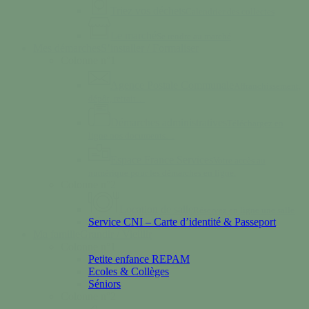
Triez vos déchets
Calendrier des collectes
Le marché
Se rendre au marché
Mes démarches
S’installer / Formaliser
Colonne n°1
Agence Postale Communale
Affranchissement,
dépôt, retrait…
Démarches administratives
Téléchargez en
ligne nos documents…
Espace France Services
Votre accès au
numérique pour les démarches en ligne.
Colonne n°2
Location de salle
Réservez en ligne une salle
Service CNI – Carte d’identité & Passeport
Ma famille
Grandir / Vieillir
Colonne n°1
Petite enfance REPAM
Ecoles & Collèges
Séniors
Colonne n°2