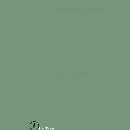
Bibliothèque
Empruntez des livres à Tessy-
Bocage
Colonne 2
Séjourner
Découvrez un vaste choix
d’hébergement
Découvrir
Chemin de halage, la Grotte des
Diables…
Vie associative
Consultez l’annuaire des
associations Tessyaises
Le Tessy