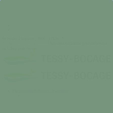
Skip
to
main
content
facebook
instagram
Se rendre à la mairie | 9h00 - 17h30 📍
Appuyez sur Entrée pour rechercher
ou Echap pour fermer
Close
Search
search
Menu
Ma commune
Participer / S'engager