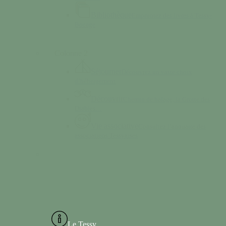
Bibliothèque
Empruntez des livres à Tessy-
Bocage
Colonne 2
Séjourner
Découvrez un vaste choix
d’hébergement
Découvrir
Chemin de halage, la Grotte des
Diables…
Vie associative
Consultez l’annuaire des
associations Tessyaises
Le Tessy