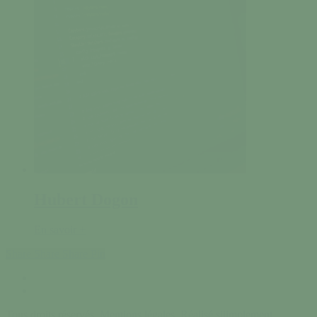
Hubert Dogon
En savoir +
Share
Share
Share
Pin
facebook
instagram
Tous droits réservés.
Mentions légales
.
Réalisé siiimplement
. .