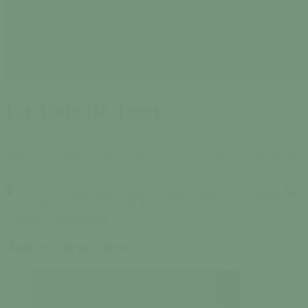
La Toile de Tessy
Association internet: Créer et développer un réseau wifi entre ses
adhérents habitant en zone rurale non couverte par les opérateurs de
réseaux nationaux.
Adresse :
7 Place Jean-Claude Lemoine, 50420 Tessy-Bocage
N° de téléphone :
02 33 56 30 42
Catégorie :
Associations
Étiquette :
Informatique
Autres structures