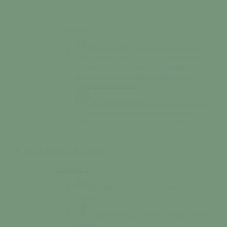
Colonne n°2
Temps périscolaires
Retrouvez notre
boîte à lettres « périscolaire » qui est installée à
l’entrée de l’école maternelle de manière à
favoriser le dialogue entre les familles et les
accueils périscolaires.
Accueil de loisirs
Accueil des enfants de 3
à 13 ans les mercredis en période scolaire et
pendant les vacances scolaires (sauf début août et
noël).
Mes loisirs
A voir / A faire
Colonne 1
Activités
Sports, loisirs & rando sur Tessy-
Bocage
Culture
Saison culturelle, cinéma, l’Usine
Utopik…