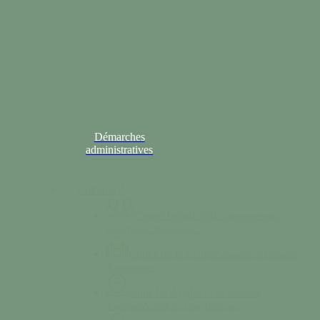
Démarches
administratives
Colonne 2
Conseil municipal
Comptes-rendus,
TessyPotin, TessyBref…
Contacter la Mairie
Consultez les horaires
d’ouvertures.
Saint-Lô Agglo
La communauté
d’agglomération de Tessy-Bocage.