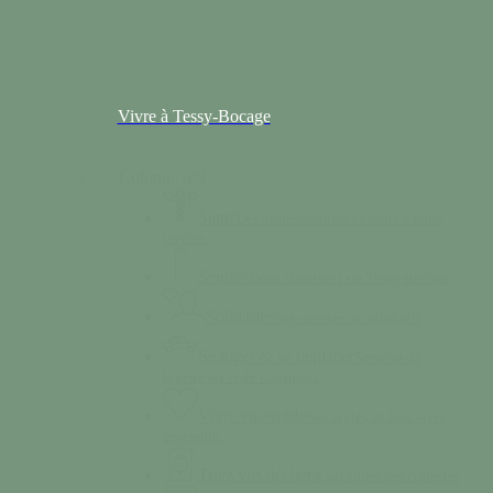
Vivre à Tessy-Bocage
Colonne n°2
Santé
Des professionnels de santé à votre
service.
Séniors
Deux structures sur Tessy-Bocage
Solidarité
Nos services de solidarité
Se loger & se déplacer
Services de
logements et de transports.
Vivre ensemble
Nos règles de bon vivre
ensemble.
Triez vos déchets
Calendrier des collectes