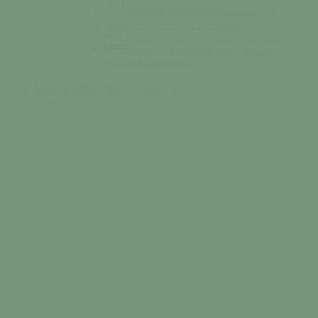
Services municipaux
Découvrez les
équipes aux services de la commune.
Tessy en images
Découvrez des images
uniques de la commune.
Mon quotidien
Vivre / Résider