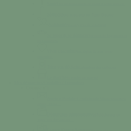
Santé
Des professionnels de santé à votre service.
Séniors
Deux structures sur Tessy-Bocage
Solidarité
Nos services de solidarité
Se loger & se déplacer
Services de logements et
de transports.
Vivre ensemble
Nos règles de bon vivre
ensemble.
Triez vos déchets
Calendrier des collectes
Le marché
Se rendre au marché
Mes démarches
S’installer / Formaliser
Colonne n°1
Agence Postale Communale
Affranchissement,
dépôt, retrait…
Démarches administratives
Téléchargez en
ligne nos documents…
Espace France Services
Votre accès au