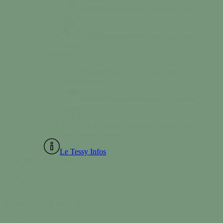
Culture
Saison culturelle, cinéma, l’Usine
Utopik…
Bibliothèque
Empruntez des livres à Tessy-
Bocage
Colonne 2
Séjourner
Découvrez un vaste choix
d’hébergement
Découvrir
Chemin de halage, la Grotte des
Diables…
Vie associative
Consultez l’annuaire des
associations Tessyaises
Le Tessy Infos
02 33 56 30 42
facebook
instagram
Annuaire
02 33 56 30 42