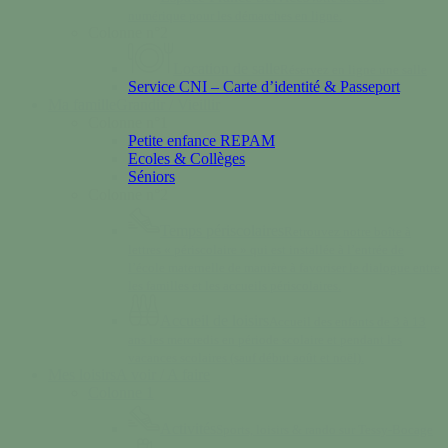
numérique pour les démarches en ligne.
Colonne n°2
Location de salle
Réservez en ligne une salle
Service CNI – Carte d’identité & Passeport
Ma famille
Grandir / Vieillir
Colonne n°1
Petite enfance REPAM
Ecoles & Collèges
Séniors
Colonne n°2
Temps périscolaires
Retrouvez notre boîte à
lettres « périscolaire » qui est installée à l’entrée de
l’école maternelle de manière à favoriser le dialogue entre
les familles et les accueils périscolaires.
Accueil de loisirs
Accueil des enfants de 3 à 13
ans les mercredis en période scolaire et pendant les
vacances scolaires (sauf début août et noël).
Mes loisirs
A voir / A faire
Colonne 1
Activités
Sports, loisirs & rando sur Tessy-Bocage