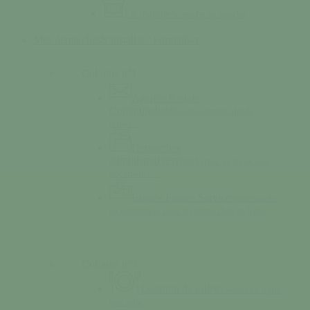
Le marché
Se rendre au marché
Mes démarches
S’installer / Formaliser
Colonne n°1
Agence Postale
Communale
Affranchissement, dépôt,
retrait…
Démarches
administratives
Téléchargez en ligne nos
documents…
Espace France Services
Votre accès
au numérique pour les démarches en ligne.
Colonne n°2
Location de salle
Réservez en ligne
une salle