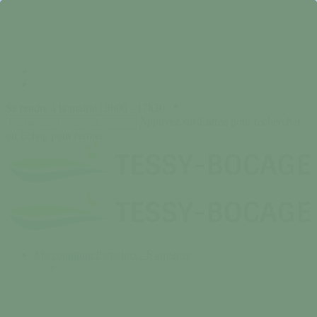
Skip
to
main
content
facebook
instagram
Se rendre à la mairie | 9h00 - 17h30 📍
Appuyez sur Entrée pour rechercher
ou Echap pour fermer
Close
Search
search
Menu
Ma commune
Participer / S'engager