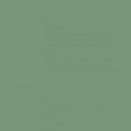
Colonne n°2
Temps périscolaires
Retrouvez notre
boîte à lettres « périscolaire » qui est installée à
l’entrée de l’école maternelle de manière à
favoriser le dialogue entre les familles et les
accueils périscolaires.
Accueil de loisirs
Accueil des enfants de 3
à 13 ans les mercredis en période scolaire et
pendant les vacances scolaires (sauf début août et
noël).
Mes loisirs
A voir / A faire
Colonne 1
Activités
Sports, loisirs & rando sur Tessy-
Bocage
Culture
Saison culturelle, cinéma, l’Usine
Utopik…