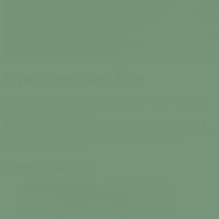
Gym Tessy Bien-Être
Gymnastique d’entretien : échauffement, renforcement musculaire,
cardio, étirements et relaxation
Adresse :
7 Place Jean-Claude Lemoine, 50420 Tessy-Bocage
N° de téléphone :
02 33 55 97 31
Catégorie :
Associations
Étiquette :
Sport & Loisirs
Autres structures