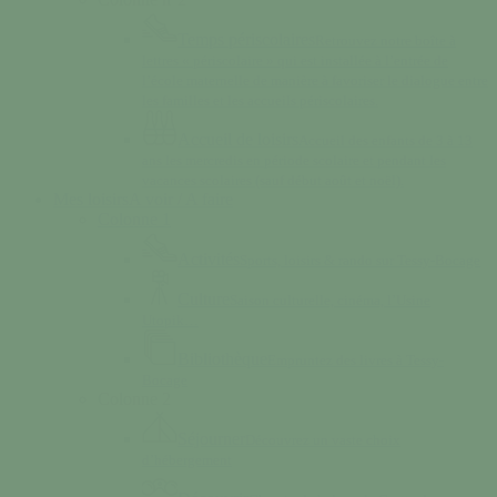
Temps périscolaires
Retrouvez notre boîte à
lettres « périscolaire » qui est installée à l’entrée de
l’école maternelle de manière à favoriser le dialogue entre
les familles et les accueils périscolaires.
Accueil de loisirs
Accueil des enfants de 3 à 13
ans les mercredis en période scolaire et pendant les
vacances scolaires (sauf début août et noël).
Mes loisirs
A voir / A faire
Colonne 1
Activités
Sports, loisirs & rando sur Tessy-Bocage
Culture
Saison culturelle, cinéma, l’Usine
Utopik…
Bibliothèque
Empruntez des livres à Tessy-
Bocage
Colonne 2
Séjourner
Découvrez un vaste choix
d’hébergement