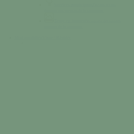
Services municipaux
Découvrez les
équipes aux services de la commune.
Tessy en images
Découvrez des images
uniques de la commune.
Mon quotidien
Vivre / Résider