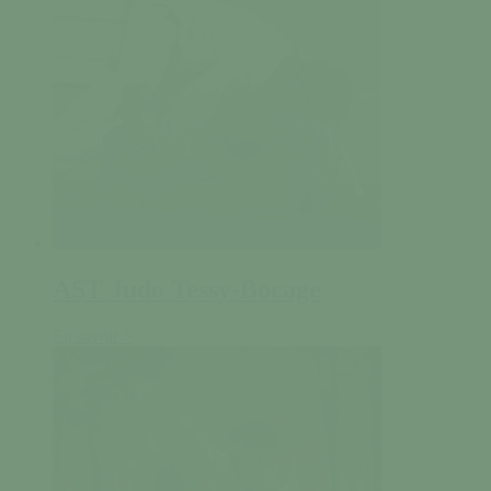
AST Judo Tessy-Bocage
En savoir +