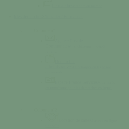
Le marché
Se rendre au marché
Mes démarches
S’installer / Formaliser
Colonne n°1
Agence Postale
Communale
Affranchissement, dépôt,
retrait…
Démarches
administratives
Téléchargez en ligne nos
documents…
Espace France Services
Votre accès
au numérique pour les démarches en ligne.
Colonne n°2
Location de salle
Réservez en ligne
une salle