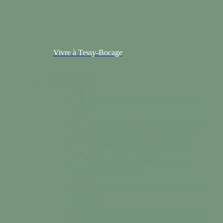
Vivre à Tessy-Bocage
Colonne n°2
Santé
Des professionnels de santé à votre
service.
Séniors
Deux structures sur Tessy-Bocage
Solidarité
Nos services de solidarité
Se loger & se déplacer
Services de
logements et de transports.
Vivre ensemble
Nos règles de bon vivre
ensemble.
Triez vos déchets
Calendrier des collectes