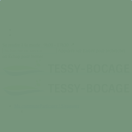
Skip
to
main
content
facebook
instagram
Se rendre à la mairie | 9h00 - 17h30 📍
Appuyez sur Entrée pour rechercher
ou Echap pour fermer
Close
Search
search
Menu
Ma commune
Participer / S'engager