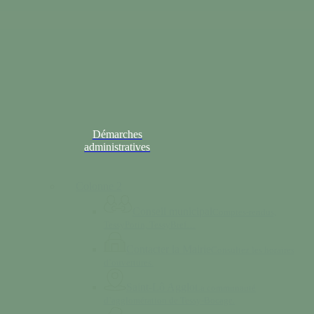
Démarches
administratives
Colonne 2
Conseil municipal
Comptes-rendus,
TessyPotin, TessyBref…
Contacter la Mairie
Consultez les horaires
d’ouvertures.
Saint-Lô Agglo
La communauté
d’agglomération de Tessy-Bocage.