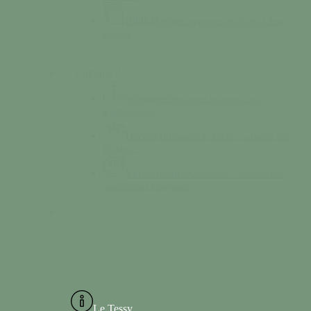
Bibliothèque
Empruntez des livres à Tessy-
Bocage
Colonne 2
Séjourner
Découvrez un vaste choix
d’hébergement
Découvrir
Chemin de halage, la Grotte des
Diables…
Vie associative
Consultez l’annuaire des
associations Tessyaises
Le Tessy