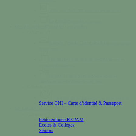
Triez vos déchets
Calendrier des collectes
Le marché
Se rendre au marché
Mes démarches
S’installer / Formaliser
Colonne n°1
Agence Postale Communale
Affranchissement,
dépôt, retrait…
Démarches administratives
Téléchargez en
ligne nos documents…
Espace France Services
Votre accès au
numérique pour les démarches en ligne.
Colonne n°2
Location de salle
Réservez en ligne une salle
Service CNI – Carte d’identité & Passeport
Ma famille
Grandir / Vieillir
Colonne n°1
Petite enfance REPAM
Ecoles & Collèges
Séniors
Colonne n°2