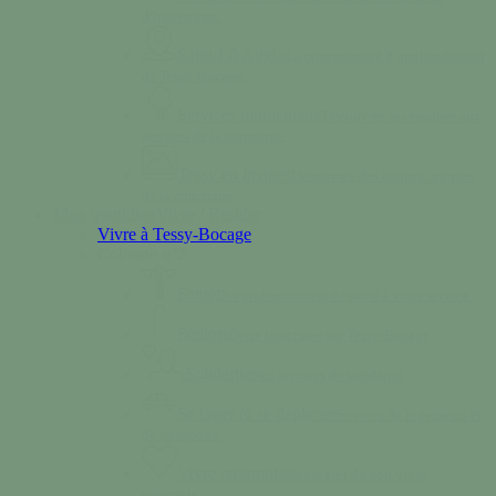
d’ouvertures.
Saint-Lô Agglo
La communauté d’agglomération
de Tessy-Bocage.
Services municipaux
Découvrez les équipes aux
services de la commune.
Tessy en images
Découvrez des images uniques
de la commune.
Mon quotidien
Vivre / Résider
Vivre à Tessy-Bocage
Colonne n°2
Santé
Des professionnels de santé à votre service.
Séniors
Deux structures sur Tessy-Bocage
Solidarité
Nos services de solidarité
Se loger & se déplacer
Services de logements et
de transports.
Vivre ensemble
Nos règles de bon vivre
ensemble.